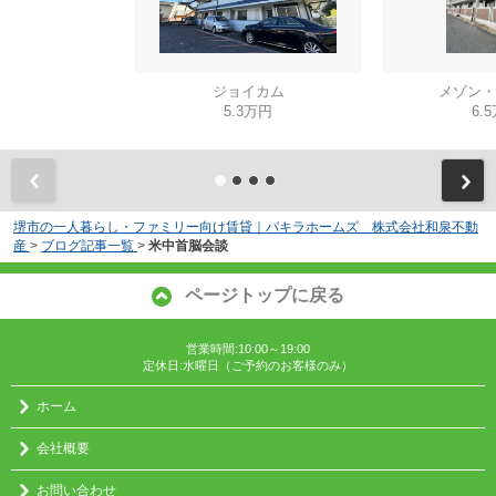
ジョイカム
メゾン・
5.3万円
6.
堺市の一人暮らし・ファミリー向け賃貸｜パキラホームズ 株式会社和泉不動
産
>
ブログ記事一覧
>
米中首脳会談
ページトップに戻る
営業時間:10:00～19:00
定休日:水曜日（ご予約のお客様のみ）
ホーム
会社概要
お問い合わせ