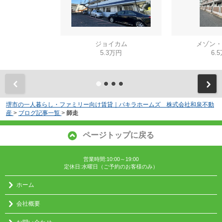
ジョイカム
メゾン・
5.3万円
6.
堺市の一人暮らし・ファミリー向け賃貸｜パキラホームズ 株式会社和泉不動
産
>
ブログ記事一覧
>
師走
ページトップに戻る
営業時間:10:00～19:00
定休日:水曜日（ご予約のお客様のみ）
ホーム
会社概要