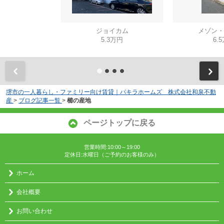
ジョイカム
メゾン・
5.3万円
6.
堺市の一人暮らし・ファミリー向け賃貸｜パキラホームズ 株式会社和泉不動
産
>
ブログ記事一覧
>
櫛の産地
ページトップに戻る
営業時間:10:00～19:00
定休日:水曜日（ご予約のお客様のみ）
ホーム
会社概要
お問い合わせ