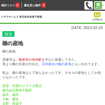
0
0
検討リスト
最近見た物件
お問合せ
DATE: 2023-02-24
観光
櫛の産地
櫛の産地
貝塚市は、
願泉寺の寺内町
を中心に発展してきた。
昔より櫛の生産が行われ、
日本最古の櫛の産地
ともいわれてます。
私は、櫛の産地なんて知らなかったです。タオルの産地としてか知
らなかったです。
賃貸・売買のクラスモ鳳店
株式会社和泉不動産
坂井 義尚
小林 雅也
北野 理花子