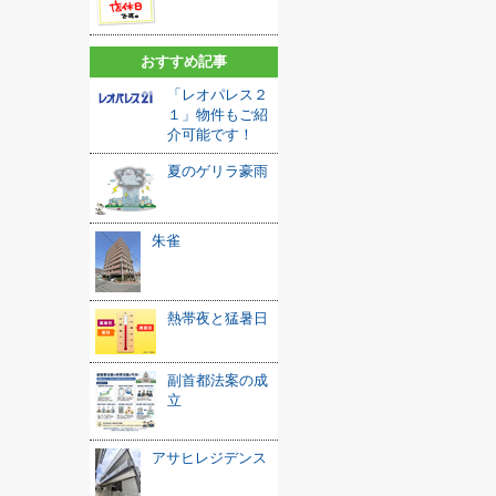
おすすめ記事
「レオパレス２
１」物件もご紹
介可能です！
夏のゲリラ豪雨
朱雀
熱帯夜と猛暑日
副首都法案の成
立
アサヒレジデンス