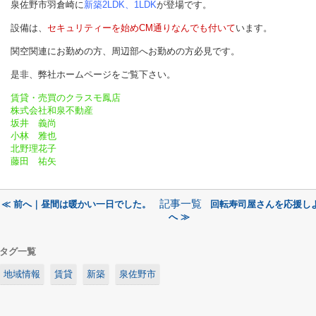
泉佐野市羽倉崎に
新築2LDK、1LDK
が登場です。
設備は、
セキュリティーを始めCM通りなんでも付いて
います。
関空関連にお勤めの方、周辺部へお勤めの方必見です。
是非、弊社ホームページをご覧下さい。
賃貸・売買のクラスモ鳳店
株式会社和泉不動産
坂井 義尚
小林 雅也
北野理花子
藤田 祐矢
記事一覧
≪ 前へ｜昼間は暖かい一日でした。
回転寿司屋さんを応援し
へ ≫
タグ一覧
地域情報
賃貸
新築
泉佐野市