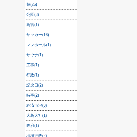
祭(25)
公園(3)
鳥害(1)
サッカー(16)
マンホール(1)
サウナ(1)
工事(1)
行政(1)
記念日(2)
時事(2)
経済市況(3)
大鳥大社(1)
政府(1)
地域行政(2)