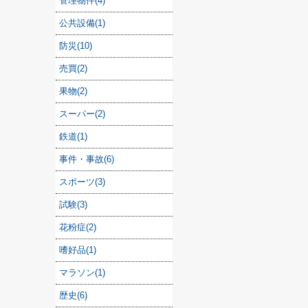
管理物件(4)
公共設備(1)
防災(10)
売買(2)
果物(2)
スーパー(2)
鉄道(1)
事件・事故(6)
スポーツ(3)
試験(3)
花粉症(2)
嗜好品(1)
マラソン(1)
歴史(6)