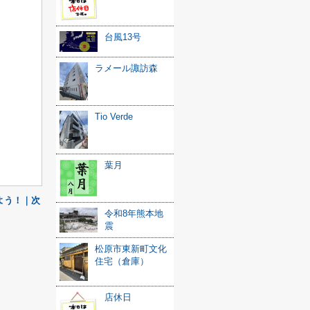
台風13号
ラメール諏訪森
Tio Verde
葉月
よう！｜次
令和8年熊本地
震
松原市東新町文化
住宅（倉庫）
店休日