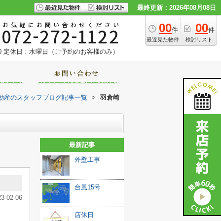
最終更新：2026年08月08日
00
00
件
件
最近見た物件
検討リスト
0
定休日：水曜日（ご予約のお客様のみ）
動産のスタッフブログ記事一覧
>
羽倉崎
最新記事
外壁工事
台風15号
23-02-06
店休日