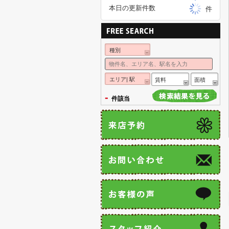
本日の更新件数
件
種別
エリア| 駅
賃料
面積
-
件該当