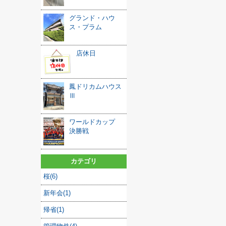
グランド・ハウ
ス・プラム
店休日
鳳ドリカムハウス
Ⅲ
ワールドカップ
決勝戦
カテゴリ
桜(6)
新年会(1)
帰省(1)