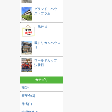
グランド・ハウ
ス・プラム
店休日
鳳ドリカムハウス
Ⅲ
ワールドカップ
決勝戦
カテゴリ
桜(6)
新年会(1)
帰省(1)