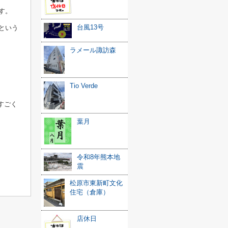
す。
台風13号
という
ラメール諏訪森
？
Tio Verde
すごく
葉月
令和8年熊本地
震
松原市東新町文化
住宅（倉庫）
店休日