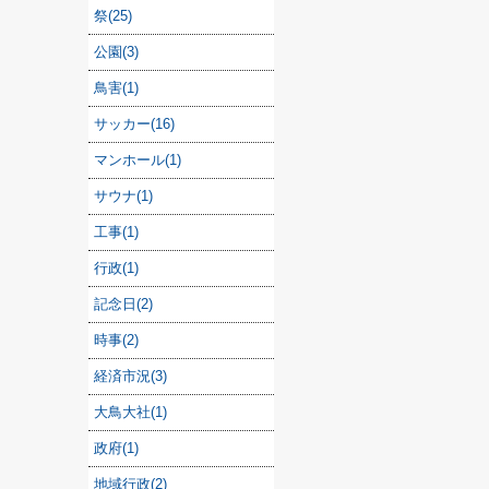
祭(25)
公園(3)
鳥害(1)
サッカー(16)
マンホール(1)
サウナ(1)
工事(1)
行政(1)
記念日(2)
時事(2)
経済市況(3)
大鳥大社(1)
政府(1)
地域行政(2)