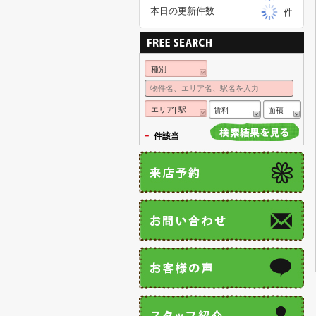
本日の更新件数
件
種別
エリア| 駅
賃料
面積
-
件該当