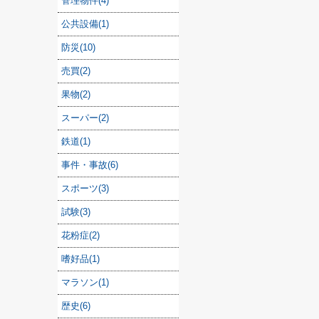
管理物件(4)
公共設備(1)
防災(10)
売買(2)
果物(2)
スーパー(2)
鉄道(1)
事件・事故(6)
スポーツ(3)
試験(3)
花粉症(2)
嗜好品(1)
マラソン(1)
歴史(6)