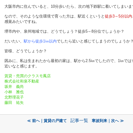
大阪市内に住んでいると、10分歩いたら、次の地下鉄駅に着いてしまいま
なので、そのような住環境で育った方は、駅近くというと
徒歩3～5分以内
感覚みたいですね。
堺市内や、泉州地域では、どうでしょう？徒歩5～8分位でしょうか？
だいたい、
駅から徒歩1㎞以内
でしたら近いと感じてしまうのでしょうか
皆様、どうでしょうか？
因みに、私は生まれたから最初の家は、駅から2.5㎞でしたので、1㎞では
近いなと感じます。
賃貸・売買のクラスモ鳳店
株式会社和泉不動産
坂井 義尚
小林 雅也
北野理花子
藤田 祐矢
記事一覧
≪ 前へ｜賃貸の戸建て
寒波到来｜次へ ≫