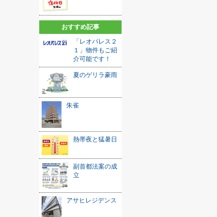
おすすめ記事
「レオパレス２
１」物件もご紹
介可能です！
夏のゲリラ豪雨
朱雀
熱帯夜と猛暑日
副首都法案の成
立
アサヒレジデンス