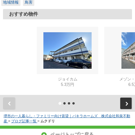
地域情報
鳥害
おすすめ物件
ジョイカム
メゾン・
5.3万円
6.
堺市の一人暮らし・ファミリー向け賃貸｜パキラホームズ 株式会社和泉不動
産
>
ブログ記事一覧
>
ムクドリ
ページトップに戻る