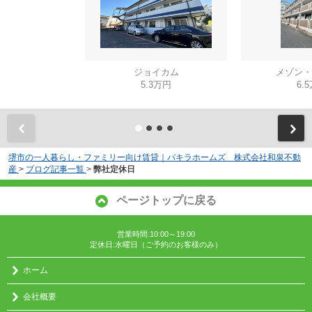
ジョイカム
メゾン・
5.3万円
6.
堺市の一人暮らし・ファミリー向け賃貸｜パキラホームズ 株式会社和泉不動
産
>
ブログ記事一覧
>
弊社定休日
ページトップに戻る
営業時間:10:00～19:00
定休日:水曜日（ご予約のお客様のみ）
ホーム
会社概要