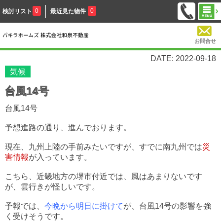
0
0
検討リスト
最近見た物件
お問合せ
DATE: 2022-09-18
気候
台風14号
台風14号
予想進路の通り、進んでおります。
現在、九州上陸の手前みたいですが、すでに南九州では
災
害情報
が入っています。
こちら、近畿地方の堺市付近では、風はあまりないです
が、雲行きが怪しいです。
予報では、
今晩から明日に掛けて
が、台風14号の影響を強
く受けそうです。