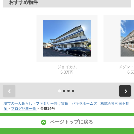
おすすめ物件
ジョイカム
メゾン・
5.3万円
6.
堺市の一人暮らし・ファミリー向け賃貸｜パキラホームズ 株式会社和泉不動
産
>
ブログ記事一覧
>
台風14号
ページトップに戻る