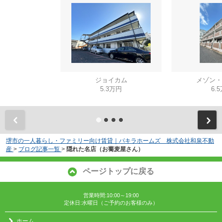
ジョイカム
メゾン・
5.3万円
6.
堺市の一人暮らし・ファミリー向け賃貸｜パキラホームズ 株式会社和泉不動
産
>
ブログ記事一覧
>
隠れた名店（お蕎麦屋さん）
ページトップに戻る
営業時間:10:00～19:00
定休日:水曜日（ご予約のお客様のみ）
ホーム