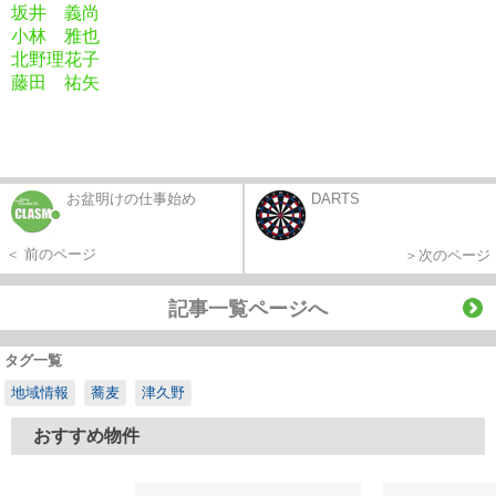
坂井 義尚
小林 雅也
北野理花子
藤田 祐矢
お盆明けの仕事始め
DARTS
＜ 前のページ
＞次のページ
記事一覧ページへ
タグ一覧
地域情報
蕎麦
津久野
おすすめ物件