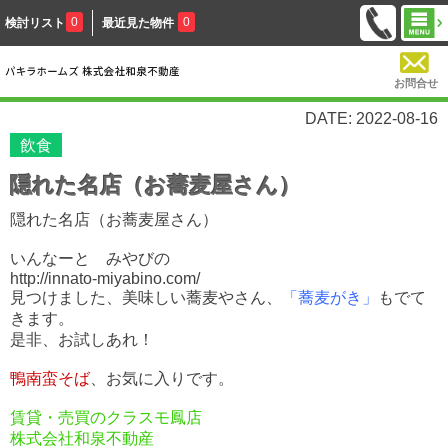
0
0
検討リスト
最近見た物件
お問合せ
DATE: 2022-08-16
飲食
隠れた名店（お蕎麦屋さん）
隠れた名店（お蕎麦屋さん）
いんなーと みやびの
http://innato-miyabino.com/
見つけました、美味しい蕎麦やさん、
「蕎麦がき」
もでて
きます。
是非、お試しあれ！
鴨南蛮そば
、お気に入りです。
賃貸・売買のクラスモ鳳店
株式会社和泉不動産