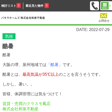
0
0
検討リスト
最近見た物件
お問合せ
DATE: 2022-07-29
気候
酷暑
酷暑
大阪の堺、泉州地域では
「酷暑」
です。
酷暑とは、
最高気温が35℃以上
のことを言うそうです。
しかし、暑い。。
皆様、体調管理には気をつけて！
賃貸・売買のクラスモ鳳店
株式会社和泉不動産