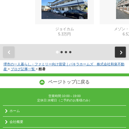
ジョイカム
メゾン・
5.3万円
6.
堺市の一人暮らし・ファミリー向け賃貸｜パキラホームズ 株式会社和泉不動
産
>
ブログ記事一覧
>
酷暑
ページトップに戻る
営業時間:10:00～19:00
定休日:水曜日（ご予約のお客様のみ）
ホーム
会社概要