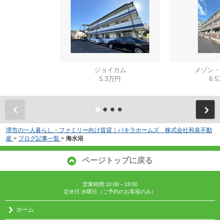
ジョイカム
メゾン・
5.3万円
6.
堺市の一人暮らし・ファミリー向け賃貸｜パキラホームズ 株式会社和泉不動
産
>
ブログ記事一覧
>
海水浴
ページトップに戻る
営業時間:10:00～19:00
定休日:水曜日（ご予約のお客様のみ）
ホーム