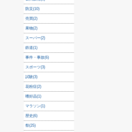
防災(10)
売買(2)
果物(2)
スーパー(2)
鉄道(1)
事件・事故(6)
スポーツ(3)
試験(3)
花粉症(2)
嗜好品(1)
マラソン(1)
歴史(6)
祭(25)