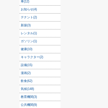
車(12)
お知らせ(4)
テナント(2)
新築(3)
レンタル(1)
ガソリン(1)
健康(10)
キャラクター(2)
設備(15)
漫画(2)
飲食(62)
気候(148)
教育機関(3)
公共機関(9)