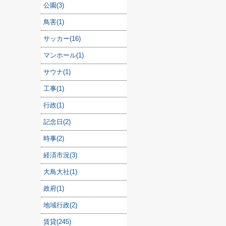
公園(3)
鳥害(1)
サッカー(16)
マンホール(1)
サウナ(1)
工事(1)
行政(1)
記念日(2)
時事(2)
経済市況(3)
大鳥大社(1)
政府(1)
地域行政(2)
賃貸(245)