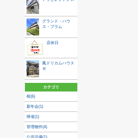
グランド・ハウ
ス・プラム
店休日
鳳ドリカムハウス
Ⅲ
カテゴリ
桜(6)
新年会(1)
帰省(1)
管理物件(4)
公共設備(1)