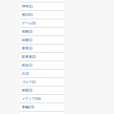
NHK(1)
暦(102)
ゲーム(3)
保険(2)
結婚(1)
業界(1)
駐車場(2)
総会(1)
占(1)
ゴルフ(1)
散髪(2)
メディア(16)
車輛(23)