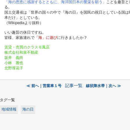
「海の恩恵に感謝するとともに、海洋国日本の繁栄を願う」
ことを趣旨と
る。
国土交通省は「世界の国々の中で『海の日』を国民の祝日としている国は
本だけ」としている。
（Wikipediaより抜粋）
いい趣旨の休日ですね。
皆様、家族連れで
「海」に遊び
に行きましたか？
賃貸・売買のクラスモ鳳店
株式会社和泉不動産
坂井 義尚
小林 雅也
北野理花子
記事一覧
≪ 前へ｜営業車１号
線状降水帯｜次へ ≫
タグ一覧
地域情報
海の日