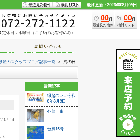
最終更新：2026年08月09日
00
00
件
件
最近見た物件
検討リスト
0
定休日：水曜日（ご予約のお客様のみ）
動産のスタッフブログ記事一覧
>
海の日
最新記事
縁起のいい令和
8年8月8日
外壁工事
22-07-18
台風15号
より