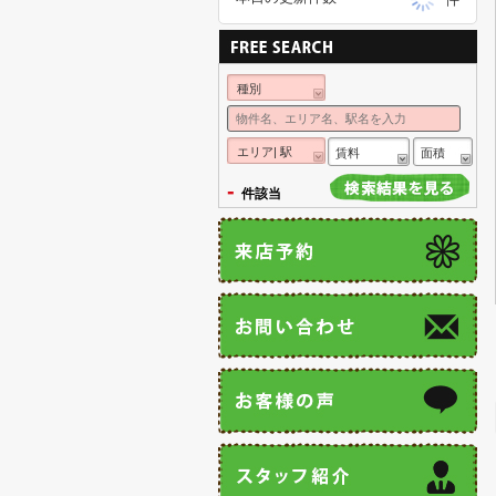
種別
エリア| 駅
賃料
面積
-
件該当