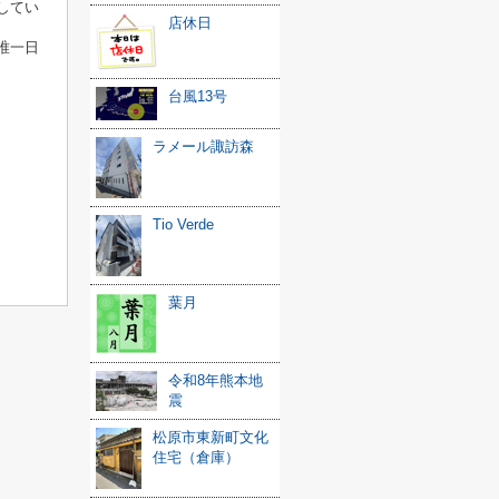
してい
店休日
唯一日
台風13号
ラメール諏訪森
Tio Verde
葉月
令和8年熊本地
震
松原市東新町文化
住宅（倉庫）