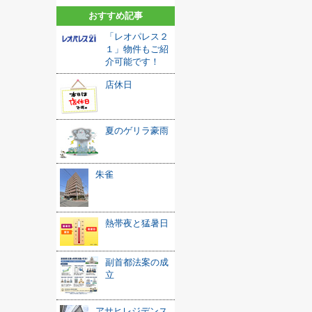
おすすめ記事
「レオパレス２
１」物件もご紹
介可能です！
店休日
夏のゲリラ豪雨
朱雀
熱帯夜と猛暑日
副首都法案の成
立
アサヒレジデンス