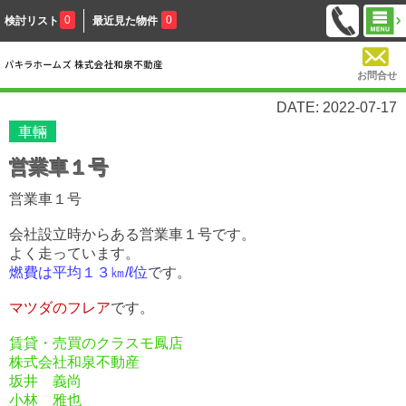
0
0
検討リスト
最近見た物件
お問合せ
DATE: 2022-07-17
車輛
営業車１号
営業車１号
会社設立時からある営業車１号です。
よく走っています。
燃費は平均１３㎞/ℓ位
です。
マツダのフレア
です。
賃貸・売買のクラスモ鳳店
株式会社和泉不動産
坂井 義尚
小林 雅也