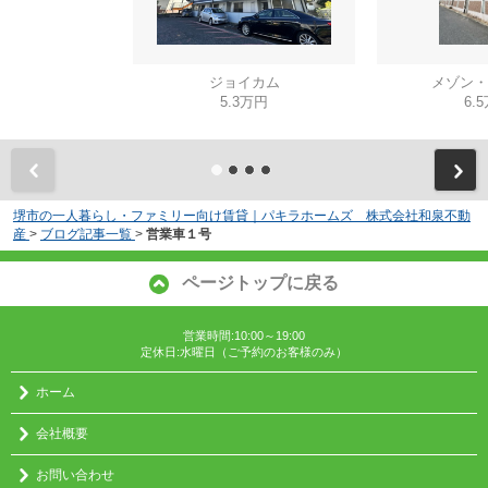
ジョイカム
メゾン・
5.3万円
6.
堺市の一人暮らし・ファミリー向け賃貸｜パキラホームズ 株式会社和泉不動
産
>
ブログ記事一覧
>
営業車１号
ページトップに戻る
営業時間:10:00～19:00
定休日:水曜日（ご予約のお客様のみ）
ホーム
会社概要
お問い合わせ