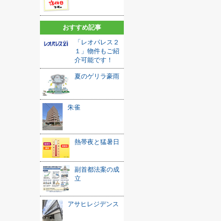
おすすめ記事
「レオパレス２
１」物件もご紹
介可能です！
夏のゲリラ豪雨
朱雀
熱帯夜と猛暑日
副首都法案の成
立
アサヒレジデンス