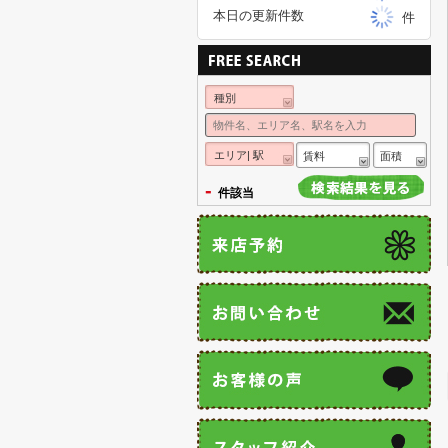
本日の更新件数
件
種別
エリア| 駅
賃料
面積
-
件該当