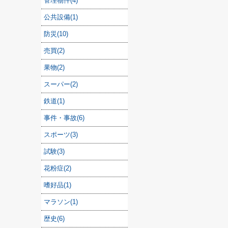
管理物件(4)
公共設備(1)
防災(10)
売買(2)
果物(2)
スーパー(2)
鉄道(1)
事件・事故(6)
スポーツ(3)
試験(3)
花粉症(2)
嗜好品(1)
マラソン(1)
歴史(6)