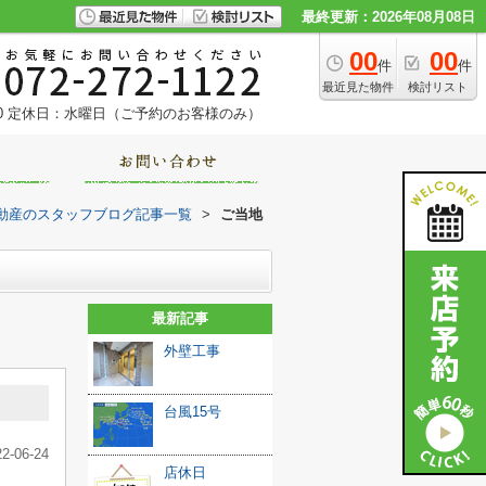
最終更新：2026年08月08日
00
00
件
件
最近見た物件
検討リスト
0
定休日：水曜日（ご予約のお客様のみ）
動産のスタッフブログ記事一覧
>
ご当地
最新記事
外壁工事
台風15号
22-06-24
店休日