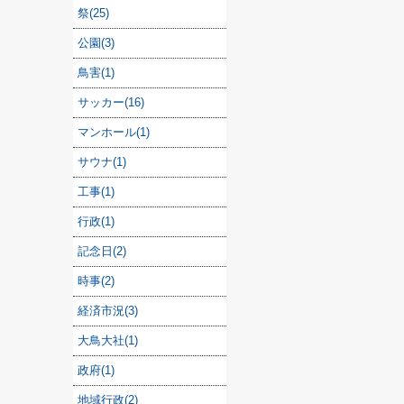
祭(25)
公園(3)
鳥害(1)
サッカー(16)
マンホール(1)
サウナ(1)
工事(1)
行政(1)
記念日(2)
時事(2)
経済市況(3)
大鳥大社(1)
政府(1)
地域行政(2)