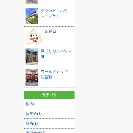
グランド・ハウ
ス・プラム
店休日
鳳ドリカムハウス
Ⅲ
ワールドカップ
決勝戦
カテゴリ
桜(6)
新年会(1)
帰省(1)