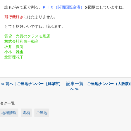
誰もがみて直ぐ判る、
ＫＩＸ（関西国際空港）
を図柄にしていますね。
飛行機好き
にはたまりません。
とても格好いいですね。憧れます。
賃貸・売買のクラスモ鳳店
株式会社和泉不動産
坂井 義尚
小林 雅也
北野理花子
記事一覧
≪ 前へ｜ご当地ナンバー（貝塚市）
ご当地ナンバー（大阪狭
へ ≫
タグ一覧
地域情報
図柄
ご当地