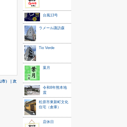
台風13号
ラメール諏訪森
Tio Verde
葉月
山市）｜次
令和8年熊本地
震
松原市東新町文化
住宅（倉庫）
店休日