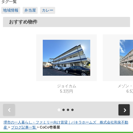
タグ一覧
地域情報
弁当屋
カレー
おすすめ物件
ジョイカム
メゾン・
5.3万円
6.
堺市の一人暮らし・ファミリー向け賃貸｜パキラホームズ 株式会社和泉不動
産
>
ブログ記事一覧
>
CoCo壱番屋