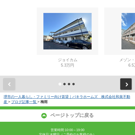
ジョイカム
メゾン・
5.3万円
6.
堺市の一人暮らし・ファミリー向け賃貸｜パキラホームズ 株式会社和泉不動
産
>
ブログ記事一覧
>
梅雨
ページトップに戻る
営業時間:10:00～19:00
定休日:水曜日（ご予約のお客様のみ）