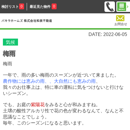
0
0
検討リスト
最近見た物件
お問合せ
DATE: 2022-06-05
気候
梅雨
梅雨
一年で、雨の多い梅雨のスーズンが近づいて来ました。
農作物には恵みの雨、、大自然にも恵みの雨
、
我々のお仕事上は、特に車の運転に気をつけないと行けな
いシーズン。
でも、お庭の
紫陽花
をみると心が和みますね。
土壌の酸性アルカリ性で花の色が変わるなんて、なんと不
思議なことでしょう。
毎年、このシーズンになると思います。