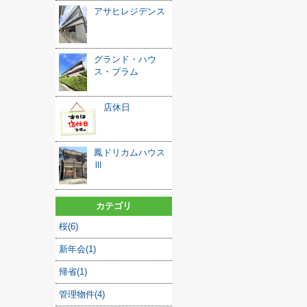
アサヒレジデンス
グランド・ハウ
ス・プラム
店休日
鳳ドリカムハウス
Ⅲ
カテゴリ
桜(6)
新年会(1)
帰省(1)
管理物件(4)