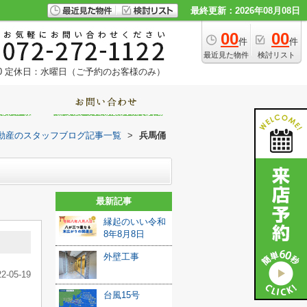
最終更新：2026年08月08日
00
00
件
件
最近見た物件
検討リスト
0
定休日：水曜日（ご予約のお客様のみ）
動産のスタッフブログ記事一覧
>
兵馬俑
最新記事
縁起のいい令和
8年8月8日
外壁工事
22-05-19
台風15号