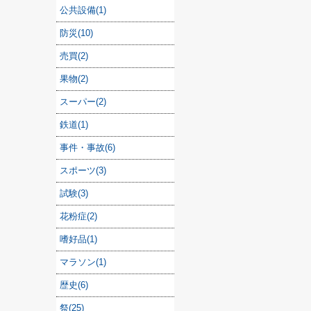
公共設備(1)
防災(10)
売買(2)
果物(2)
スーパー(2)
鉄道(1)
事件・事故(6)
スポーツ(3)
試験(3)
花粉症(2)
嗜好品(1)
マラソン(1)
歴史(6)
祭(25)