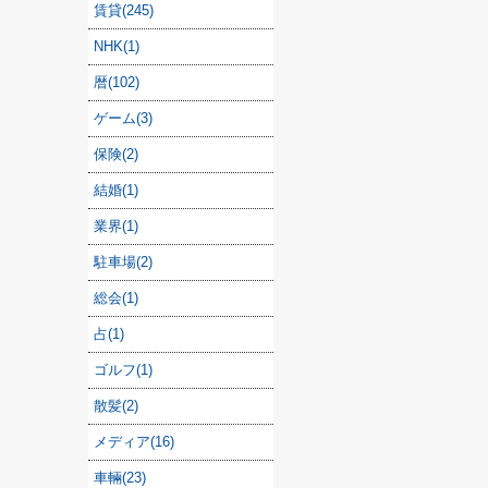
賃貸(245)
NHK(1)
暦(102)
ゲーム(3)
保険(2)
結婚(1)
業界(1)
駐車場(2)
総会(1)
占(1)
ゴルフ(1)
散髪(2)
メディア(16)
車輛(23)