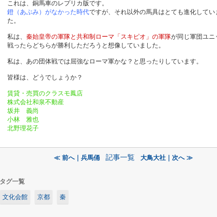
これは、銅馬車のレプリカ版です。
鐙（あぶみ）がなかった時代
ですが、それ以外の馬具はとても進化してい
た。
私は、
秦始皇帝の軍隊と共和制ローマ「スキピオ」の軍隊
が同じ軍団ユニ
戦ったらどちらが勝利しただろうと想像していました。
私は、あの団体戦では屈強なローマ軍かな？と思ったりしています。
皆様は、どうでしょうか？
賃貸・売買のクラスモ鳳店
株式会社和泉不動産
坂井 義尚
小林 雅也
北野理花子
記事一覧
≪ 前へ｜兵馬俑
大鳥大社｜次へ ≫
タグ一覧
文化会館
京都
秦