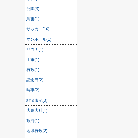
公園(3)
鳥害(1)
サッカー(16)
マンホール(1)
サウナ(1)
工事(1)
行政(1)
記念日(2)
時事(2)
経済市況(3)
大鳥大社(1)
政府(1)
地域行政(2)