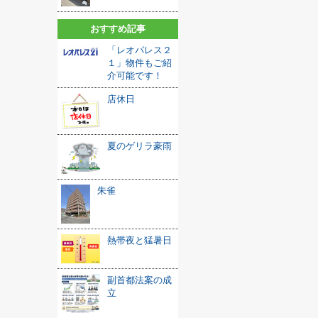
おすすめ記事
「レオパレス２
１」物件もご紹
介可能です！
店休日
夏のゲリラ豪雨
朱雀
熱帯夜と猛暑日
副首都法案の成
立