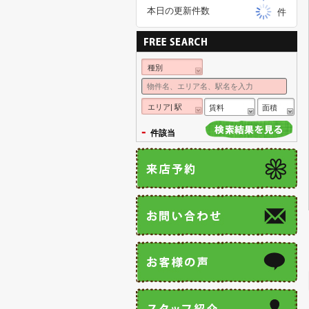
本日の更新件数
件
種別
エリア| 駅
賃料
面積
-
件該当