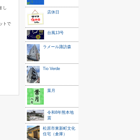
まし
店休日
ットで
台風13号
ラメール諏訪森
Tio Verde
葉月
令和8年熊本地
震
松原市東新町文化
住宅（倉庫）