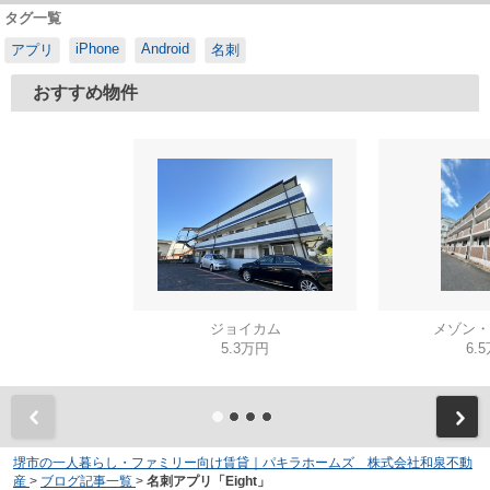
タグ一覧
iPhone
Android
アプリ
名刺
おすすめ物件
ジョイカム
メゾン・
5.3万円
6.
堺市の一人暮らし・ファミリー向け賃貸｜パキラホームズ 株式会社和泉不動
産
>
ブログ記事一覧
>
名刺アプリ「Eight」