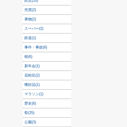
防災(10)
売買(2)
果物(2)
スーパー(2)
鉄道(1)
事件・事故(6)
桜(6)
新年会(1)
花粉症(2)
嗜好品(1)
マラソン(1)
歴史(6)
祭(25)
公園(3)