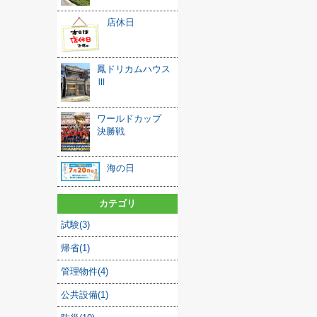
店休日
鳳ドリカムハウス
Ⅲ
ワールドカップ
決勝戦
海の日
カテゴリ
試験(3)
帰省(1)
管理物件(4)
公共設備(1)