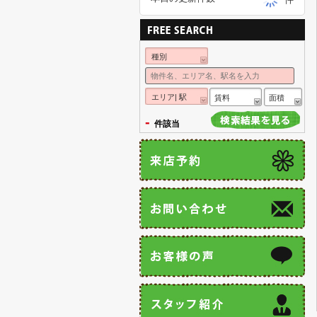
種別
エリア| 駅
賃料
面積
-
件該当