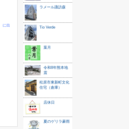
ラメール諏訪森
、に出
Tio Verde
葉月
令和8年熊本地
震
松原市東新町文化
住宅（倉庫）
店休日
夏のゲリラ豪雨