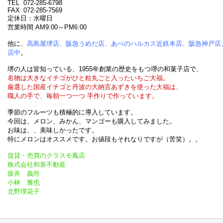
TEL
072-285-6798
FAX
072-285-7569
定休日：水曜日
営業時間 AM9:00～PM6:00
他に、
高島屋堺店、阪急うめだ店、あべのハルカス近鉄本店、阪急神戸店
店中
。
堺の人は皆知っている、1955年創業の歴史をもつ堺の和菓子店で、
名物は大きなイチゴがひと粒丸ごと入ったいちご大福。
厳選した国産イチゴと丹波の大納言あずきを使った大福は、
職人の手で、毎朝一つ一つ 手作りで作っています。
季節のフルーツも積極的に導入しています。
今回は、メロン、みかん、マンゴーも購入してみました。
お味は、、美味しかったです。
特にメロンはオススメです。お値段もそれなりですが（苦笑）。。
賃貸・売買のクラスモ鳳店
株式会社和泉不動産
坂井 義尚
小林 雅也
北野理花子