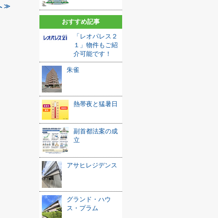
 ≫
おすすめ記事
「レオパレス２
１」物件もご紹
介可能です！
朱雀
熱帯夜と猛暑日
副首都法案の成
立
アサヒレジデンス
グランド・ハウ
ス・プラム