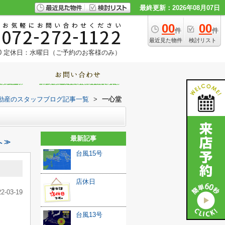
最終更新：2026年08月07日
00
00
件
件
最近見た物件
検討リスト
0
定休日：水曜日（ご予約のお客様のみ）
動産のスタッフブログ記事一覧
>
一心堂
最新記事
 ≫
台風15号
店休日
22-03-19
台風13号