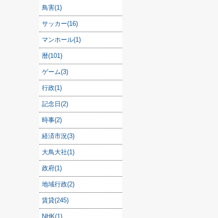
鳥害(1)
サッカー(16)
マンホール(1)
暦(101)
ゲーム(3)
行政(1)
記念日(2)
時事(2)
経済市況(3)
大鳥大社(1)
政府(1)
地域行政(2)
賃貸(245)
NHK(1)