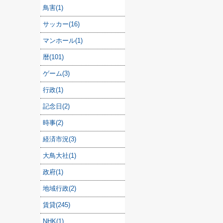
鳥害(1)
サッカー(16)
マンホール(1)
暦(101)
ゲーム(3)
行政(1)
記念日(2)
時事(2)
経済市況(3)
大鳥大社(1)
政府(1)
地域行政(2)
賃貸(245)
NHK(1)