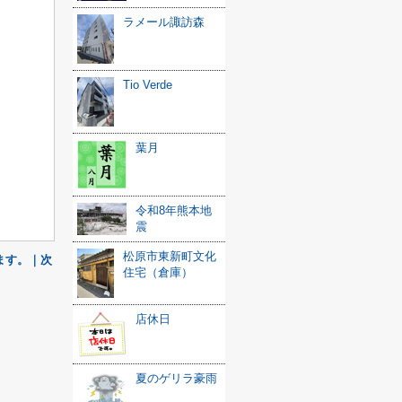
ラメール諏訪森
Tio Verde
葉月
令和8年熊本地
震
松原市東新町文化
ます。｜次
住宅（倉庫）
店休日
夏のゲリラ豪雨