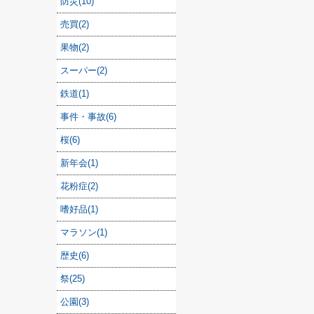
防災(10)
売買(2)
果物(2)
スーパー(2)
鉄道(1)
事件・事故(6)
桜(6)
新年会(1)
花粉症(2)
嗜好品(1)
マラソン(1)
歴史(6)
祭(25)
公園(3)