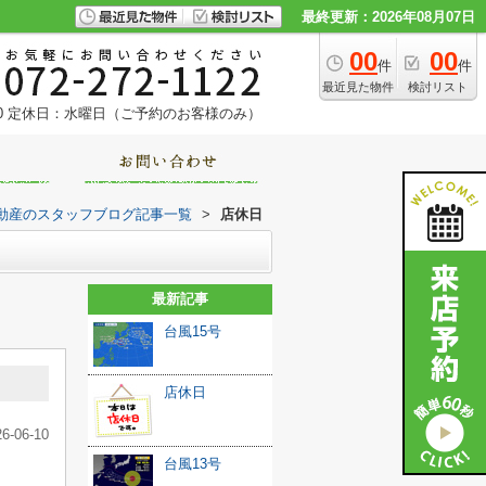
最終更新：2026年08月07日
00
00
件
件
最近見た物件
検討リスト
0
定休日：水曜日（ご予約のお客様のみ）
動産のスタッフブログ記事一覧
>
店休日
最新記事
台風15号
店休日
26-06-10
台風13号