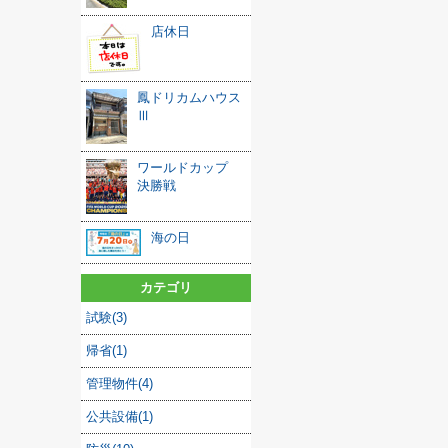
店休日
鳳ドリカムハウス
Ⅲ
ワールドカップ
決勝戦
海の日
カテゴリ
試験(3)
帰省(1)
管理物件(4)
公共設備(1)