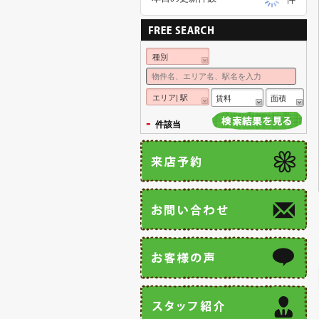
種別
エリア| 駅
賃料
面積
-
件該当