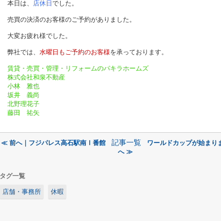
本日は、
店休日
でした。
売買の決済のお客様のご予約がありました。
大変お疲れ様でした。
弊社では、
水曜日もご予約のお客様
を承っております。
賃貸・売買・管理・リフォームのパキラホームズ
株式会社和泉不動産
小林 雅也
坂井 義尚
北野理花子
藤田 祐矢
記事一覧
≪ 前へ｜フジパレス高石駅南Ⅰ番館
ワールドカップが始まり
へ ≫
タグ一覧
店舗・事務所
休暇