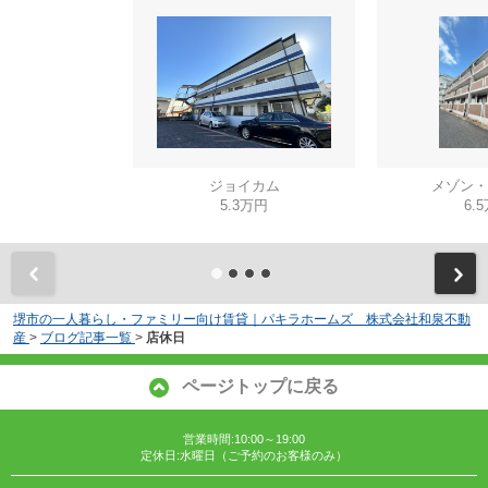
ジョイカム
メゾン・
5.3万円
6.
堺市の一人暮らし・ファミリー向け賃貸｜パキラホームズ 株式会社和泉不動
産
>
ブログ記事一覧
>
店休日
ページトップに戻る
営業時間:10:00～19:00
定休日:水曜日（ご予約のお客様のみ）