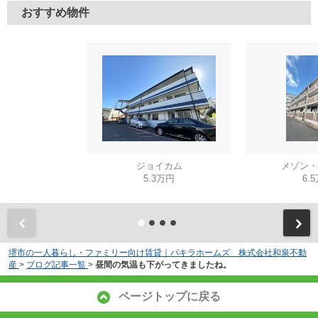
おすすめ物件
ジョイカム
メゾン・
5.3万円
6.
堺市の一人暮らし・ファミリー向け賃貸｜パキラホームズ 株式会社和泉不動
産
>
ブログ記事一覧
>
昼間の気温も下がってきましたね。
ページトップに戻る