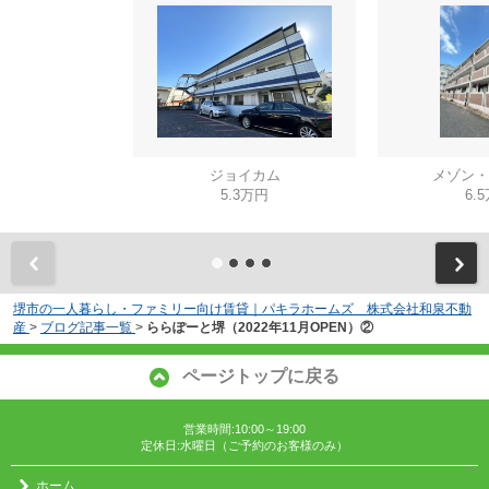
ジョイカム
メゾン・
5.3万円
6.
堺市の一人暮らし・ファミリー向け賃貸｜パキラホームズ 株式会社和泉不動
産
>
ブログ記事一覧
>
ららぽーと堺（2022年11月OPEN）②
ページトップに戻る
営業時間:10:00～19:00
定休日:水曜日（ご予約のお客様のみ）
ホーム