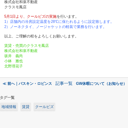
株式会社和泉不動産
クラスモ鳳店
5月1日より、クールビズの実施
を行います。
1）店舗内の冷房設定温度を28℃に保たれるように設定致します。
2）ノーネクタイ、ノージャケットの軽装で業務を行います。
以上、ご理解の程をよろしくお願いします。
賃貸・売買のクラスモ鳳店
株式会社和泉不動産
坂井 義尚
小林 雅也
北野理花子
記事一覧
≪ 前へ｜バスキン・ロビンス
GW休暇について（お知らせ）
タグ一覧
地域情報
賃貸
クールビズ