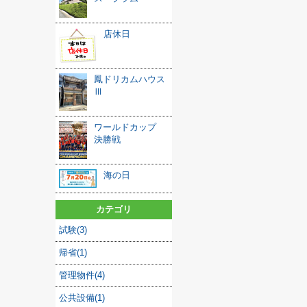
店休日
鳳ドリカムハウス
Ⅲ
ワールドカップ
決勝戦
海の日
カテゴリ
試験(3)
帰省(1)
管理物件(4)
公共設備(1)