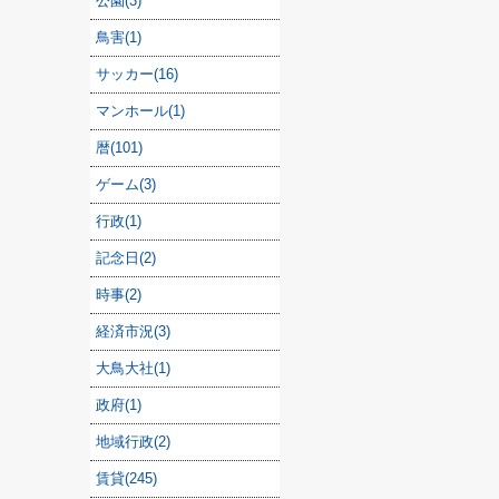
公園(3)
鳥害(1)
サッカー(16)
マンホール(1)
暦(101)
ゲーム(3)
行政(1)
記念日(2)
時事(2)
経済市況(3)
大鳥大社(1)
政府(1)
地域行政(2)
賃貸(245)