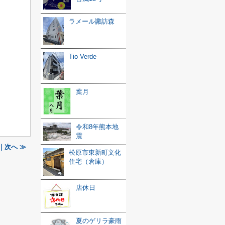
ラメール諏訪森
Tio Verde
葉月
令和8年熊本地
震
｜次へ ≫
松原市東新町文化
住宅（倉庫）
店休日
夏のゲリラ豪雨