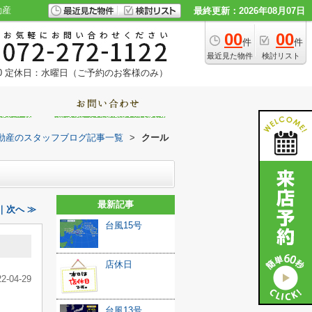
動産
最終更新：2026年08月07日
00
00
件
件
最近見た物件
検討リスト
0
定休日：水曜日（ご予約のお客様のみ）
動産のスタッフブログ記事一覧
>
クール
最新記事
｜次へ ≫
台風15号
店休日
22-04-29
台風13号