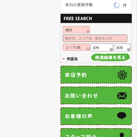
本日の更新件数
件
種別
エリア| 駅
賃料
面積
-
件該当