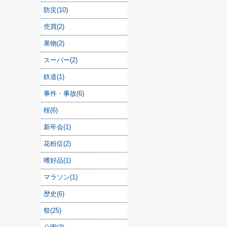
防災(10)
売買(2)
果物(2)
スーパー(2)
鉄道(1)
事件・事故(6)
桜(6)
新年会(1)
花粉症(2)
嗜好品(1)
マラソン(1)
歴史(6)
祭(25)