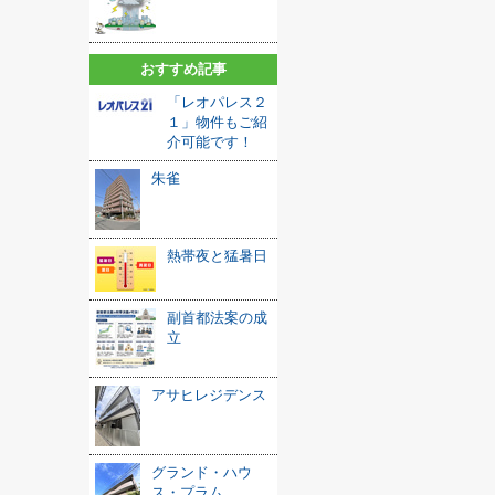
おすすめ記事
「レオパレス２
１」物件もご紹
介可能です！
朱雀
熱帯夜と猛暑日
副首都法案の成
立
アサヒレジデンス
グランド・ハウ
ス・プラム