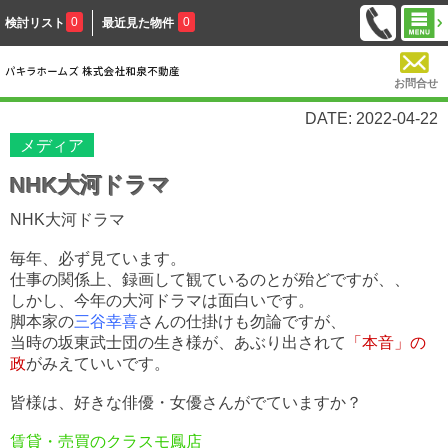
0
0
検討リスト
最近見た物件
お問合せ
DATE: 2022-04-22
メディア
NHK大河ドラマ
NHK大河ドラマ
毎年、必ず見ています。
仕事の関係上、録画して観ているのとが殆どですが、、
しかし、今年の大河ドラマは面白いです。
脚本家の
三谷幸喜
さんの仕掛けも勿論ですが、
当時の坂東武士団の生き様が、あぶり出されて
「本音」の
政
がみえていいです。
皆様は、好きな俳優・女優さんがでていますか？
賃貸・売買のクラスモ鳳店