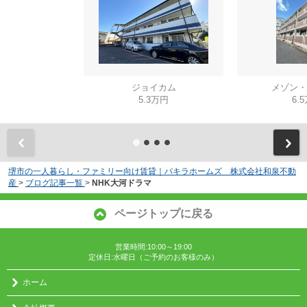
ジョイカム
メゾン・
5.3万円
6.
堺市の一人暮らし・ファミリー向け賃貸｜パキラホームズ 株式会社和泉不動
産
>
ブログ記事一覧
>
NHK大河ドラマ
ページトップに戻る
営業時間:10:00～19:00
定休日:水曜日（ご予約のお客様のみ）
ホーム