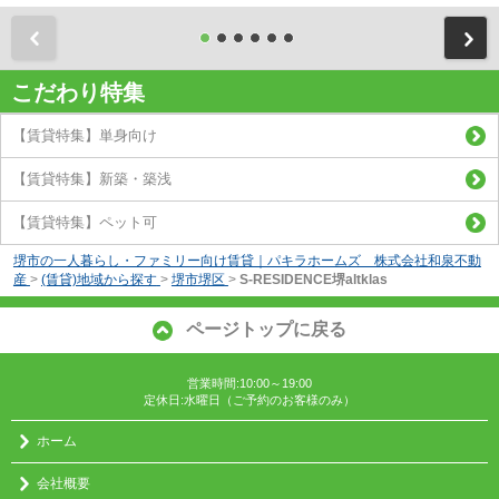
前
こだわり特集
【賃貸特集】単身向け
【賃貸特集】新築・築浅
【賃貸特集】ペット可
堺市の一人暮らし・ファミリー向け賃貸｜パキラホームズ 株式会社和泉不動
産
>
(賃貸)地域から探す
>
堺市堺区
>
S-RESIDENCE堺altklas
ページトップに戻る
営業時間:10:00～19:00
定休日:水曜日（ご予約のお客様のみ）
ホーム
会社概要