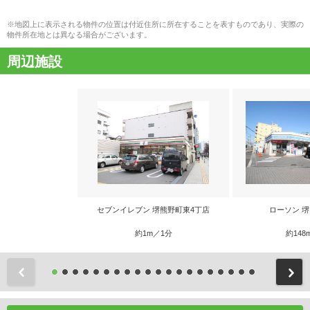
※地図上に表示される物件の位置は付近住所に所在することを表すものであり、実際の
物件所在地とは異なる場合がございます。
周辺施設
セブンイレブン 堺熊野町東4丁店
ローソン 
約1m／1分
約148
前