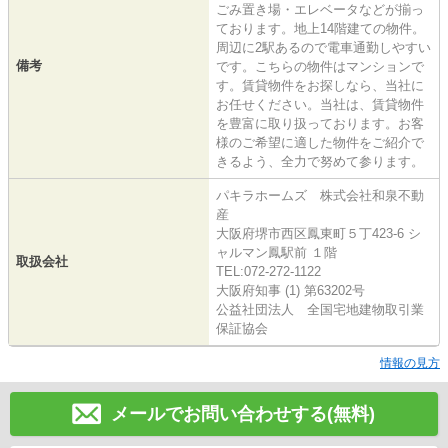
ごみ置き場・エレベータなどが揃っ
ております。地上14階建ての物件。
周辺に2駅あるので電車通勤しやすい
備考
です。こちらの物件はマンションで
す。賃貸物件をお探しなら、当社に
お任せください。当社は、賃貸物件
を豊富に取り扱っております。お客
様のご希望に適した物件をご紹介で
きるよう、全力で努めて参ります。
パキラホームズ 株式会社和泉不動
産
大阪府堺市西区鳳東町５丁423-6 シ
ャルマン鳳駅前 １階
取扱会社
TEL:072-272-1122
大阪府知事 (1) 第63202号
公益社団法人 全国宅地建物取引業
保証協会
情報の見方
メールでお問い合わせする(無料)