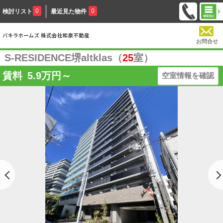
0
0
検討リスト
最近見た物件
お問合せ
S-RESIDENCE堺altklas（
25
室）
賃料
5.9
万円～
空室情報を確認