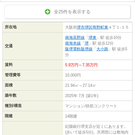
全25件を表示する
所在地
大阪府
堺市堺区
熊野町東
４丁１-１５
南海高野線
「
堺東
」駅 徒歩10分
南海本線
「
堺
」駅 徒歩12分
交通
阪堺電軌阪堺線
「
大小路
」駅 徒歩5
分
賃料
5.9万円～7.35万円
管理費等
10,000円
面積
21.94㎡～27.14㎡
築年数
2025年 7月 (築1年)
種別/構造
マンション/鉄筋コンクリート
階建
14階建
紀陽銀行堺支店が近くにあります。
(歩いて徒歩5分)。共用部には敷地内