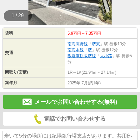
1 / 29
賃料
5.9万円～7.35万円
南海高野線
「
堺東
」駅 徒歩10分
南海本線
「
堺
」駅 徒歩12分
交通
阪堺電軌阪堺線
「
大小路
」駅 徒歩5
分
間取り(面積)
1R～1K(21.94㎡～27.14㎡)
築年月
2025年 7月(築1年)
メールでお問い合わせする(無料)
電話でお問い合わせする
歩いて5分の場所には紀陽銀行堺支店があります。共用部