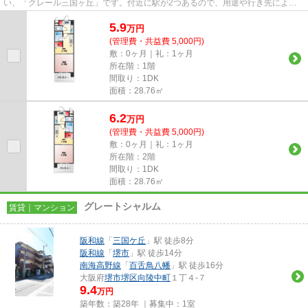
い、「クレール三国ヶ丘」です。付近に駅が2つあるので、用途や行き先によっ
て経路を選べる物件です。こちら...
5.9
万
円
(管理費・共益費 5,000円)
敷：0ヶ月｜礼：1ヶ月
所在階：1階
間取り：1DK
面積：28.76㎡
6.2
万
円
(管理費・共益費 5,000円)
敷：0ヶ月｜礼：1ヶ月
所在階：2階
間取り：1DK
面積：28.76㎡
グレートシャルム
賃貸｜マンション
阪和線
「
三国ケ丘
」駅 徒歩8分
阪和線
「
堺市
」駅 徒歩14分
南海高野線
「
百舌鳥八幡
」駅 徒歩16分
大阪府
堺市堺区
向陵中町
１丁４-７
9.4
万円
築年数：築28年 ｜募集中：
1室