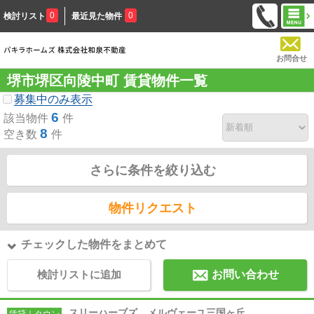
0
0
検討リスト
最近見た物件
お問合せ
堺市堺区向陵中町 賃貸物件一覧
募集中のみ表示
6
該当物件
件
8
空き数
件
さらに条件を絞り込む
物件リクエスト
チェックした物件をまとめて
検討リストに追加
お問い合わせ
スリーハーブズ メルヴェーユ三国ヶ丘
賃貸｜タウン