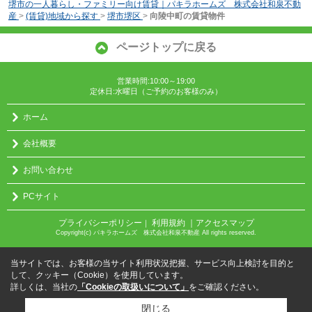
堺市の一人暮らし・ファミリー向け賃貸｜パキラホームズ 株式会社和泉不動
産
>
(賃貸)地域から探す
>
堺市堺区
>
向陵中町の賃貸物件
ページトップに戻る
営業時間:10:00～19:00
定休日:水曜日（ご予約のお客様のみ）
ホーム
会社概要
お問い合わせ
PCサイト
プライバシーポリシー
利用規約
｜アクセスマップ
｜
Copyright(c) パキラホームズ 株式会社和泉不動産 All rights reserved.
当サイトでは、お客様の当サイト利用状況把握、サービス向上検討を目的と
して、クッキー（Cookie）を使用しています。
詳しくは、当社の
「Cookieの取扱いについて」
をご確認ください。
閉じる