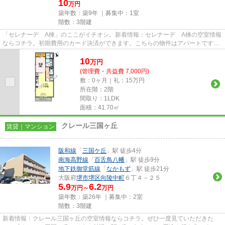
10
万円
築年数：築9年 ｜募集中：
1室
階数：3階建
「セレナーデ A棟」のここがイチオシ。新着情報：セレナーデ A棟の空室情報
ならコチラ。初期費用のカード決済ができます。こちらの物件はアパートです。
賃貸物件をお探しの方は、ぜ...
10
万
円
(管理費・共益費 7,000円)
敷：0ヶ月｜礼：15万円
所在階：2階
間取り：1LDK
面積：41.70㎡
クレール三国ヶ丘
賃貸｜マンション
阪和線
「
三国ケ丘
」駅 徒歩4分
南海高野線
「
百舌鳥八幡
」駅 徒歩9分
地下鉄御堂筋線
「
なかもず
」駅 徒歩21分
大阪府
堺市堺区
向陵中町
６丁４－２５
5.9
6.2
万円～
万円
築年数：築26年 ｜募集中：
2室
階数：3階建
新着情報：クレール三国ヶ丘の空室情報ならコチラ。ぜひ一度見ていただきた