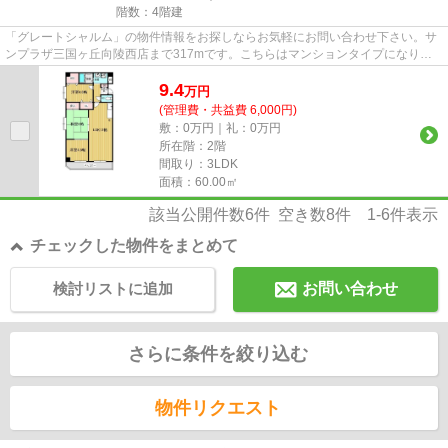
階数：4階建
「グレートシャルム」の物件情報をお探しならお気軽にお問い合わせ下さい。サ
ンプラザ三国ヶ丘向陵西店まで317mです。こちらはマンションタイプになりま
す。清潔な敷地内ごみ置き場も...
9.4
万
円
(管理費・共益費 6,000円)
敷：0万円｜礼：0万円
所在階：2階
間取り：3LDK
面積：60.00㎡
該当公開件数
6
件 空き数
8
件
1-6
件表示
チェックした物件をまとめて
検討リストに追加
お問い合わせ
さらに条件を絞り込む
物件リクエスト