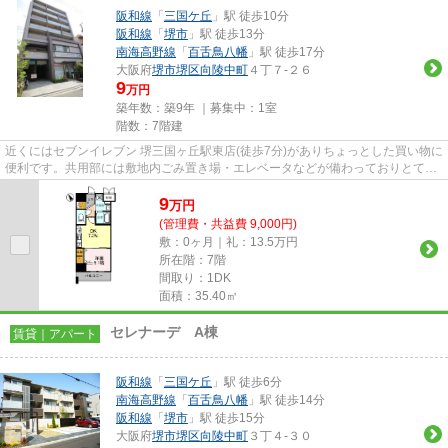
阪和線
「
三国ケ丘
」駅 徒歩10分
阪和線
「
堺市
」駅 徒歩13分
南海高野線
「
百舌鳥八幡
」駅 徒歩17分
大阪府
堺市堺区
向陵中町
４丁７-２６
9
万円
築年数：築9年 ｜募集中：
1室
階数：7階建
近くにはセブンイレブン 堺三国ヶ丘駅東店(徒歩7分)がありちょっとした買い物に
便利です。共用部には敷地内ごみ置き場・エレベータなどが備わっておりとても
充実しています。築9年の物...
9
万
円
(管理費・共益費 9,000円)
敷：0ヶ月｜礼：13.5万円
所在階：7階
間取り：1DK
面積：35.40㎡
セレナーデ A棟
賃貸｜アパート
阪和線
「
三国ケ丘
」駅 徒歩6分
南海高野線
「
百舌鳥八幡
」駅 徒歩14分
阪和線
「
堺市
」駅 徒歩15分
大阪府
堺市堺区
向陵中町
３丁４-３０