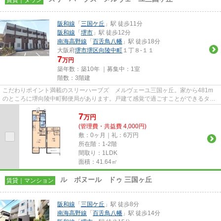
阪和線
「
三国ケ丘
」駅 徒歩11分
阪和線
「
堺市
」駅 徒歩12分
南海高野線
「
百舌鳥八幡
」駅 徒歩18分
大阪府
堺市堺区
向陵中町
１丁８-１１
7
万円
築年数：築10年 ｜募集中：
1室
階数：3階建
こだわりポイント満載のスリーハーブズ メルヴェーユ三国ヶ丘。家から481m
のところに堺向陵中町郵便局があります。戸建て感覚で過ごすことができるタウ
ンハウスタイプです。平成28年...
7
万
円
(管理費・共益費 4,000円)
敷：0ヶ月｜礼：6万円
所在階：1-2階
間取り：1LDK
面積：41.64㎡
ル ボヌール ドゥ 三国ヶ丘
賃貸｜マンション
阪和線
「
三国ケ丘
」駅 徒歩8分
南海高野線
「
百舌鳥八幡
」駅 徒歩14分