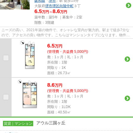
阪和線
「
堺市
」駅 徒歩15分
大阪府
堺市堺区
向陵中町
３丁
6.5
8.6
万円～
万円
築年数：築5年 ｜募集中：
2室
階数：3階建
ニーズの高い、2021年築の物件で、オシャレな室内が魅力的。駅まで徒歩7分な
ので、アクセスの良い物件です。こちらはマンションタイプになります。物件を
お探しなら、当社が取り扱う物...
6.5
万
円
(管理費・共益費 5,000円)
敷：1ヶ月｜礼：1ヶ月
所在階：1階
間取り：1K
面積：26.73㎡
8.6
万
円
(管理費・共益費 5,000円)
敷：1ヶ月｜礼：1ヶ月
所在階：1階
間取り：1LDK
面積：40.50㎡
アウル三国ヶ丘
賃貸｜マンション