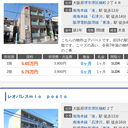
大阪府
堺市堺区
楠町
２丁４８
住所
交通
南海本線
「
湊
」駅 徒歩11分
南海本線
「
石津川
」駅 徒歩14分
阪堺電軌阪堺線
「
東湊
」駅 徒歩
築1年
3階建
木造
築年
階数
構造
こちらの物件はアパートです。好評の駅
能です。ニーズの高い、令和7年築の物
のご希...
所在階
賃料
管理費・共益費
敷金
礼金
間取り
5.65
万円
0ヶ月
1階
3,900円
1ヶ月
1LDK
5.75
万円
0ヶ月
2階
3,900円
1ヶ月
1LDK
レオパレスｍｉｏ ｐｏｓｔｏ
大阪府
堺市堺区
楠町
２丁
住所
交通
南海本線
「
湊
」駅 徒歩11分
南海本線
「
石津川
」駅 徒歩16分