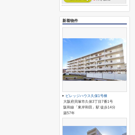
新着物件
ビレッジハウス久保1号棟
大阪府貝塚市久保3丁目7番1号
阪和線「東岸和田」駅 徒歩14分
築57年