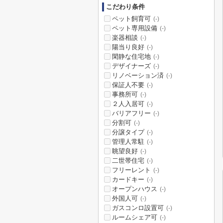
こだわり条件
ペット飼育可
(-)
ペット専用設備
(-)
楽器相談
(-)
陽当り良好
(-)
閑静な住宅地
(-)
デザイナーズ
(-)
リノベーション済
(-)
保証人不要
(-)
事務所可
(-)
２人入居可
(-)
バリアフリー
(-)
分割可
(-)
分譲タイプ
(-)
管理人常駐
(-)
眺望良好
(-)
二世帯住宅
(-)
フリーレント
(-)
カードキー
(-)
オープンハウス
(-)
外国人可
(-)
ガスコンロ設置可
(-)
ルームシェア可
(-)