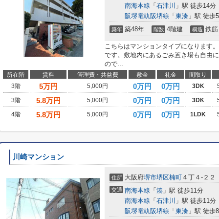
南海本線
「
石津川
」駅 徒歩14分
阪堺電軌阪堺線
「
東湊
」駅 徒歩
築48年
4階建
鉄筋
築年
階数
構造
こちらはマンションタイプになります。
です。敷地内にあるごみ置き場も自由に
ので...
所在階
賃料
管理費・共益費
敷金
礼金
間取り
5
万円
0万円
0万円
3階
5,000円
3DK
5.8
万円
0万円
0万円
3階
5,000円
3DK
5.8
万円
0万円
0万円
4階
5,000円
1LDK
川崎マンション
大阪府
堺市堺区
楠町
４丁４-２２
住所
交通
南海本線
「
湊
」駅 徒歩11分
南海本線
「
石津川
」駅 徒歩11分
阪堺電軌阪堺線
「
東湊
」駅 徒歩