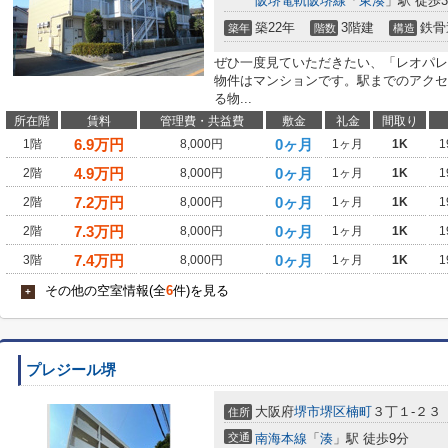
阪堺電軌阪堺線
「
東湊
」駅 徒歩
築22年
3階建
鉄骨
築年
階数
構造
ぜひ一度見ていただきたい、「レオパレ
物件はマンションです。駅までのアクセ
る物...
所在階
賃料
管理費・共益費
敷金
礼金
間取り
6.9
万円
0ヶ月
1階
8,000円
1ヶ月
1K
1
4.9
万円
0ヶ月
2階
8,000円
1ヶ月
1K
1
7.2
万円
0ヶ月
2階
8,000円
1ヶ月
1K
1
7.3
万円
0ヶ月
2階
8,000円
1ヶ月
1K
1
7.4
万円
0ヶ月
3階
8,000円
1ヶ月
1K
1
その他の空室情報(全
6
件)を見る
+
プレジール堺
大阪府
堺市堺区
楠町
３丁１-２３
住所
交通
南海本線
「
湊
」駅 徒歩9分