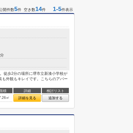
5
14
1-5
公開件数
件 空き数
件
件表示
1分
ラ。徒歩2分の場所に堺市立新湊小学校が
装も外観もキレイです。こちらのアパー
面積
詳細
検討リスト
7.26㎡
詳細を見る
追加する