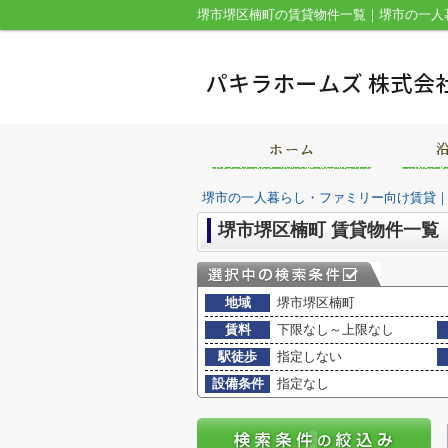
堺市の一人暮らし・ファミリー向け賃貸
堺市堺区楠町 賃貸物件一覧
地域
堺市堺区楠町
賃料
下限なし～上限なし
駅徒歩
指定しない
設備条件
指定なし