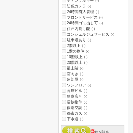
ディンプルキー
(-)
防犯カメラ
(-)
24時間有人管理
(-)
フロントサービス
(-)
24時間ゴミ出し可
(-)
住戸内覧可能
(-)
コンシェルジュサービス
(-)
駐車場あり
(-)
2階以上
(-)
1階の物件
(-)
10階以上
(-)
20階以上
(-)
最上階
(-)
南向き
(-)
角部屋
(-)
ワンフロア
(-)
高層ビル
(-)
飲食店可
(-)
居抜物件
(-)
個別空調
(-)
都市ガス
(-)
下水道
(-)
5
件が該当