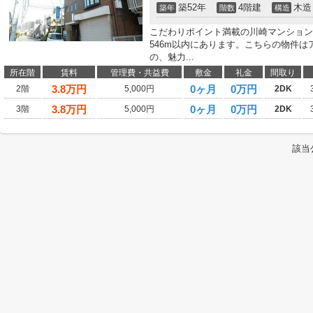
築52年
4階建
木造
築年
階数
構造
こだわりポイント満載の川崎マンション
546m以内にあります。こちらの物件は
の、魅力...
所在階
賃料
管理費・共益費
敷金
礼金
間取り
3.8
万円
0ヶ月
0万円
2階
5,000円
2DK
3.8
万円
0ヶ月
0万円
3階
5,000円
2DK
該当