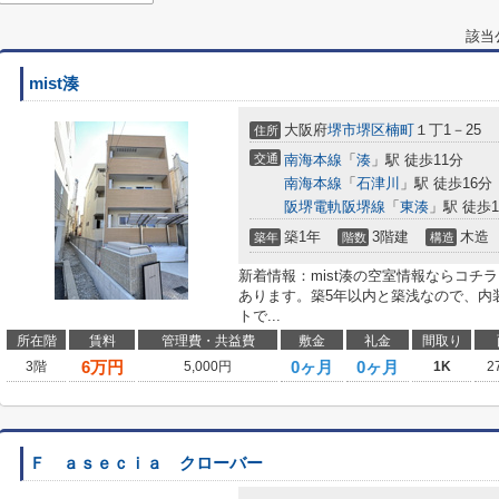
該当
mist湊
大阪府
堺市堺区
楠町
１丁1－25
住所
交通
南海本線
「
湊
」駅 徒歩11分
南海本線
「
石津川
」駅 徒歩16分
阪堺電軌阪堺線
「
東湊
」駅 徒歩
築1年
3階建
木造
築年
階数
構造
新着情報：mist湊の空室情報ならコチ
あります。築5年以内と築浅なので、内
トで...
所在階
賃料
管理費・共益費
敷金
礼金
間取り
6
万円
0ヶ月
0ヶ月
3階
5,000円
1K
2
Ｆ ａｓｅｃｉａ クローバー