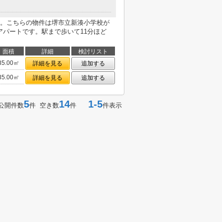
。こちらの物件は堺市立新湊小学校が
アパートです。駅まで歩いて11分ほど
面積
詳細
検討リスト
35.00㎡
詳細を見る
追加する
35.00㎡
詳細を見る
追加する
5
14
1-5
公開件数
件 空き数
件
件表示