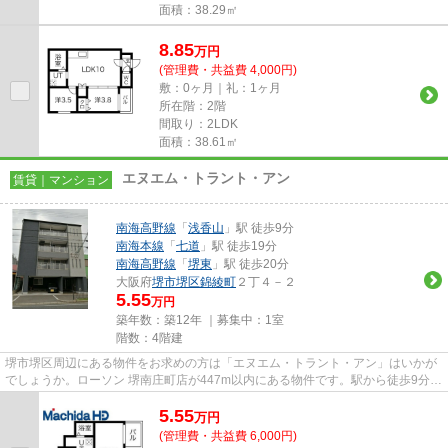
面積：38.29㎡
8.85
万
円
(管理費・共益費 4,000円)
敷：0ヶ月｜礼：1ヶ月
所在階：2階
間取り：2LDK
面積：38.61㎡
エヌエム・トラント・アン
賃貸｜マンション
南海高野線
「
浅香山
」駅 徒歩9分
南海本線
「
七道
」駅 徒歩19分
南海高野線
「
堺東
」駅 徒歩20分
大阪府
堺市堺区
錦綾町
２丁４－２
5.55
万円
築年数：築12年 ｜募集中：
1室
階数：4階建
堺市堺区周辺にある物件をお求めの方は「エヌエム・トラント・アン」はいかが
でしょうか。ローソン 堺南庄町店が447m以内にある物件です。駅から徒歩9分の
物件で、電車での通勤にも便...
5.55
万
円
(管理費・共益費 6,000円)