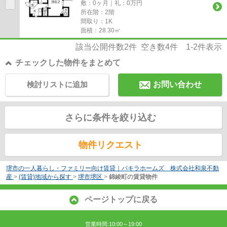
敷：0ヶ月｜礼：0万円
所在階：2階
間取り：1K
面積：28.30㎡
該当公開件数
2
件 空き数
4
件
1-2
件表示
チェックした物件をまとめて
検討リストに追加
お問い合わせ
さらに条件を絞り込む
物件リクエスト
堺市の一人暮らし・ファミリー向け賃貸｜パキラホームズ 株式会社和泉不動
産
>
(賃貸)地域から探す
>
堺市堺区
>
錦綾町の賃貸物件
ページトップに戻る
営業時間:10:00～19:00