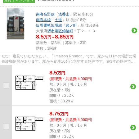
南海高野線
「
浅香山
」駅 徒歩10分
南海本線
「
七道
」駅 徒歩18分
阪堺電軌阪堺線
「
綾ノ町
」駅 徒歩8分
大阪府
堺市堺区
錦綾町
２丁２－１３
8.5
8.85
万円～
万円
築年数：築3年 ｜募集中：
3室
階数：3階建
ぜひ一度見ていただきたい、「I maison Rhodon」です。家から111mの場所に堺
錦綾郵便局があります。駅から徒歩10分に立地する物件です。築3年の物件で
す。南海高野線浅香山周辺の物件...
8.5
万
円
(管理費・共益費 4,000円)
敷：0ヶ月｜礼：1ヶ月
所在階：1階
間取り：2LDK
面積：38.29㎡
8.75
万
円
(管理費・共益費 4,000円)
敷：0ヶ月｜礼：1ヶ月
所在階：2階
間取り：2LDK