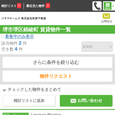
0
0
検討リスト
最近見た物件
お問合せ
堺市堺区錦綾町 賃貸物件一覧
募集中のみ表示
2
該当物件
件
4
空き数
件
さらに条件を絞り込む
物件リクエスト
チェックした物件をまとめて
検討リストに追加
お問い合わせ
I maison Rhodon
賃貸｜マンション