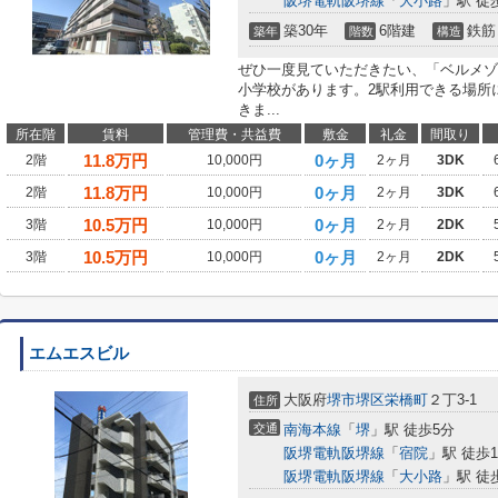
阪堺電軌阪堺線
「
大小路
」駅 徒
築30年
6階建
鉄筋
築年
階数
構造
ぜひ一度見ていただきたい、「ベルメゾ
小学校があります。2駅利用できる場所
きま...
所在階
賃料
管理費・共益費
敷金
礼金
間取り
11.8
万円
0ヶ月
2階
10,000円
2ヶ月
3DK
11.8
万円
0ヶ月
2階
10,000円
2ヶ月
3DK
10.5
万円
0ヶ月
3階
10,000円
2ヶ月
2DK
10.5
万円
0ヶ月
3階
10,000円
2ヶ月
2DK
エムエスビル
大阪府
堺市堺区
栄橋町
２丁3-1
住所
交通
南海本線
「
堺
」駅 徒歩5分
阪堺電軌阪堺線
「
宿院
」駅 徒歩1
阪堺電軌阪堺線
「
大小路
」駅 徒