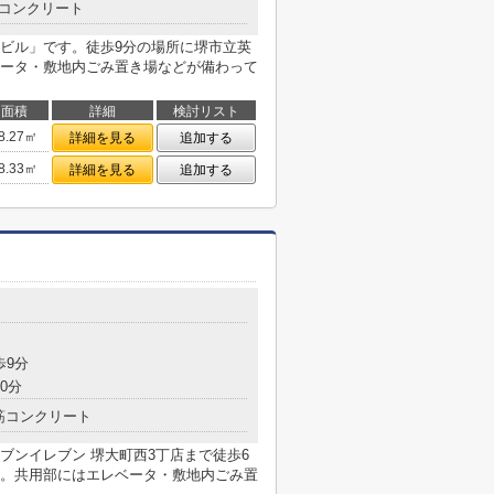
コンクリート
ビル」です。徒歩9分の場所に堺市立英
ータ・敷地内ごみ置き場などが備わって
面積
詳細
検討リスト
8.27㎡
詳細を見る
追加する
8.33㎡
詳細を見る
追加する
歩9分
0分
筋コンクリート
ブンイレブン 堺大町西3丁店まで徒歩6
。共用部にはエレベータ・敷地内ごみ置