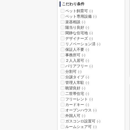
こだわり条件
ペット飼育可
(-)
ペット専用設備
(-)
楽器相談
(-)
陽当り良好
(-)
閑静な住宅地
(-)
デザイナーズ
(-)
リノベーション済
(-)
保証人不要
(-)
事務所可
(-)
２人入居可
(-)
バリアフリー
(-)
分割可
(-)
分譲タイプ
(-)
管理人常駐
(-)
眺望良好
(-)
二世帯住宅
(-)
フリーレント
(-)
カードキー
(-)
オープンハウス
(-)
外国人可
(-)
ガスコンロ設置可
(-)
ルームシェア可
(-)