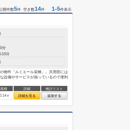
5
14
1-5
公開件数
件 空き数
件
件表示
２
0分
歩10分
造
の物件「ルミエール栄橋」。共用部には
な設備やサービスが揃っているので便利
面積
詳細
検討リスト
0.14㎡
詳細を見る
追加する