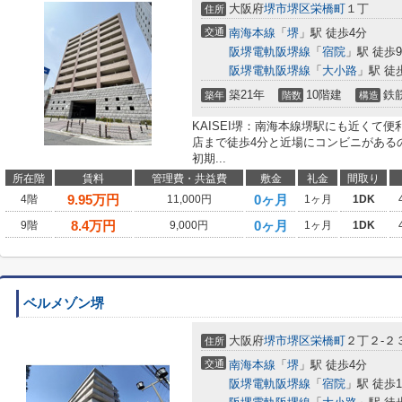
大阪府
堺市堺区
栄橋町
１丁
住所
交通
南海本線
「
堺
」駅 徒歩4分
阪堺電軌阪堺線
「
宿院
」駅 徒歩
阪堺電軌阪堺線
「
大小路
」駅 徒
築21年
10階建
鉄
築年
階数
構造
KAISEI堺：南海本線堺駅にも近くて
店まで徒歩4分と近場にコンビニがある
初期...
所在階
賃料
管理費・共益費
敷金
礼金
間取り
9.95
万円
0ヶ月
4階
11,000円
1ヶ月
1DK
8.4
万円
0ヶ月
9階
9,000円
1ヶ月
1DK
ベルメゾン堺
大阪府
堺市堺区
栄橋町
２丁２-２
住所
交通
南海本線
「
堺
」駅 徒歩4分
阪堺電軌阪堺線
「
宿院
」駅 徒歩1