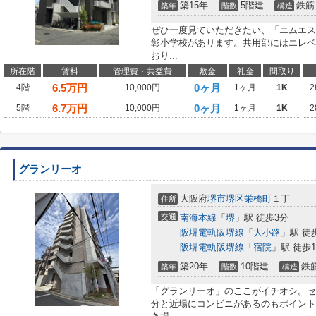
築15年
5階建
鉄筋
築年
階数
構造
ぜひ一度見ていただきたい、「エムエス
彰小学校があります。共用部にはエレベ
おり...
所在階
賃料
管理費・共益費
敷金
礼金
間取り
6.5
万円
0ヶ月
4階
10,000円
1ヶ月
1K
2
6.7
万円
0ヶ月
5階
10,000円
1ヶ月
1K
2
グランリーオ
大阪府
堺市堺区
栄橋町
１丁
住所
交通
南海本線
「
堺
」駅 徒歩3分
阪堺電軌阪堺線
「
大小路
」駅 徒
阪堺電軌阪堺線
「
宿院
」駅 徒歩1
築20年
10階建
鉄
築年
階数
構造
「グランリーオ」のここがイチオシ。セ
分と近場にコンビニがあるのもポイント