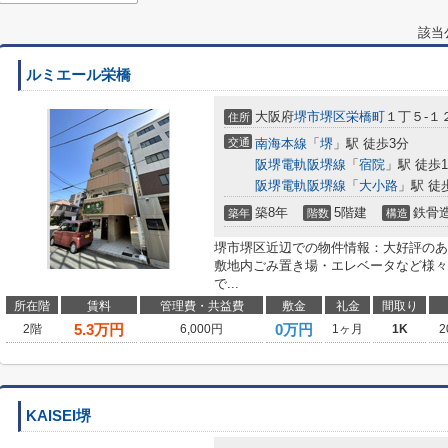
該当
ルミエール栄橋
大阪府
堺市堺区
栄橋町
１丁５-１
住所
交通
南海本線
「
堺
」駅 徒歩3分
阪堺電軌阪堺線
「
宿院
」駅 徒歩1
阪堺電軌阪堺線
「
大小路
」駅 徒
築8年
5階建
鉄骨
築年
階数
構造
堺市堺区近辺での物件情報：大好評のあ
敷地内ごみ置き場・エレベータなど様々
で...
所在階
賃料
管理費・共益費
敷金
礼金
間取り
5.3
万円
0万円
2階
6,000円
1ヶ月
1K
2
KAISEI堺