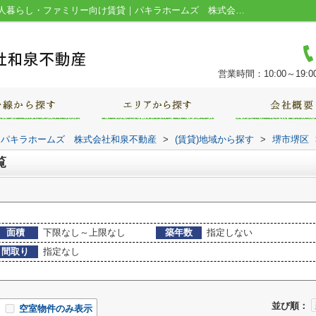
堺市堺区栄橋町の賃貸物件一覧｜堺市の一人暮らし・ファミリー向け賃貸｜パキラホームズ 株式会社和泉不動産
営業時間：10:00～19:0
｜パキラホームズ 株式会社和泉不動産
>
(賃貸)地域から探す
>
堺市堺区
覧
面積
下限なし～上限なし
築年数
指定しない
間取り
指定なし
並び順：
空室物件のみ表示