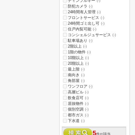
ディンプルキー
(-)
防犯カメラ
(-)
24時間有人管理
(-)
フロントサービス
(-)
24時間ゴミ出し可
(-)
住戸内覧可能
(-)
コンシェルジュサービス
(-)
駐車場あり
(-)
2階以上
(-)
1階の物件
(-)
10階以上
(-)
20階以上
(-)
最上階
(-)
南向き
(-)
角部屋
(-)
ワンフロア
(-)
高層ビル
(-)
飲食店可
(-)
居抜物件
(-)
個別空調
(-)
都市ガス
(-)
下水道
(-)
5
件が該当