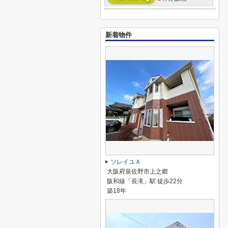
新着物件
ソレイユＡ
大阪府泉佐野市上之郷
阪和線「長滝」駅 徒歩22分
築18年