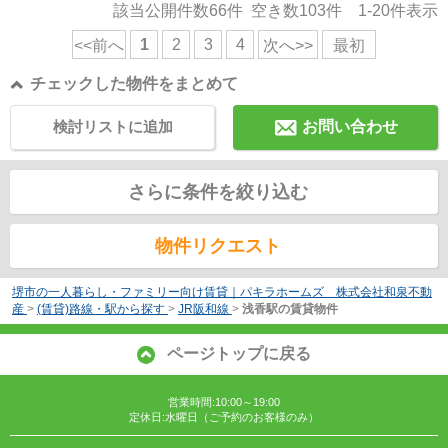
該当公開件数
66
件 空き数
103
件
1-20
件表示
1
2
3
4
<<前へ
次へ>>
最初
チェックした物件をまとめて
検討リストに追加
お問い合わせ
さらに条件を絞り込む
物件リクエスト
堺市の一人暮らし・ファミリー向け賃貸｜パキラホームズ 株式会社和泉不動
産
>
(賃貸)路線・駅から探す
>
JR阪和線
>
浅香駅の賃貸物件
ページトップに戻る
営業時間:10:00～19:00
定休日:水曜日（ご予約のお客様のみ）