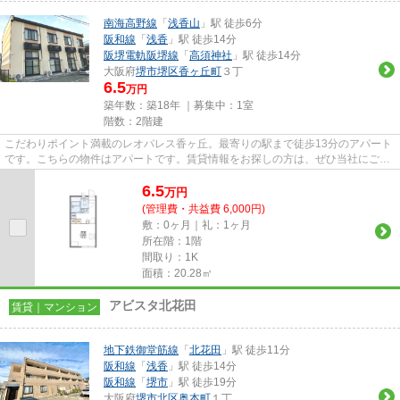
南海高野線
「
浅香山
」駅 徒歩6分
阪和線
「
浅香
」駅 徒歩14分
阪堺電軌阪堺線
「
高須神社
」駅 徒歩14分
大阪府
堺市堺区
香ヶ丘町
３丁
6.5
万円
築年数：築18年 ｜募集中：
1室
階数：2階建
こだわりポイント満載のレオパレス香ヶ丘。最寄りの駅まで徒歩13分のアパート
です。こちらの物件はアパートです。賃貸情報をお探しの方は、ぜひ当社にご連
絡下さい。多種多様な物件情...
6.5
万
円
(管理費・共益費 6,000円)
敷：0ヶ月｜礼：1ヶ月
所在階：1階
間取り：1K
面積：20.28㎡
アビスタ北花田
賃貸｜マンション
地下鉄御堂筋線
「
北花田
」駅 徒歩11分
阪和線
「
浅香
」駅 徒歩14分
阪和線
「
堺市
」駅 徒歩19分
大阪府
堺市北区
奥本町
１丁