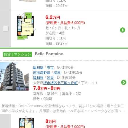
間取り：1DK
面積：29.97㎡
6.2
万
円
(管理費・共益費 6,000円)
敷：0ヶ月｜礼：1ヶ月
所在階：4階
間取り：1DK
面積：29.97㎡
Belle Fontaine
賃貸｜マンション
阪和線
「
堺市
」駅 徒歩6分
南海高野線
「
堺東
」駅 徒歩15分
阪和線
「
浅香
」駅 徒歩19分
大阪府
堺市堺区
北三国ヶ丘町
６丁５－１１
7.8
8
万円～
万円
築年数：築16年 ｜募集中：
2室
階数：9階建
新着情報：Belle Fontaineの空室情報ならコチラ。徒歩11分の場所に堺市立東三
国丘小学校があります。共用部には敷地内ごみ置き場・エレベータなどが揃って
おり、とても充実しています...
8
万
円
(管理費・共益費 7,000円)