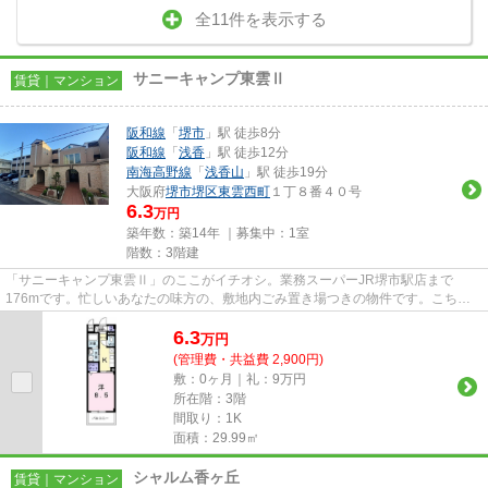
全11件を表示する
サニーキャンプ東雲Ⅱ
賃貸｜マンション
阪和線
「
堺市
」駅 徒歩8分
阪和線
「
浅香
」駅 徒歩12分
南海高野線
「
浅香山
」駅 徒歩19分
大阪府
堺市堺区
東雲西町
１丁８番４０号
6.3
万円
築年数：築14年 ｜募集中：
1室
階数：3階建
「サニーキャンプ東雲Ⅱ」のここがイチオシ。業務スーパーJR堺市駅店まで
176mです。忙しいあなたの味方の、敷地内ごみ置き場つきの物件です。こちら
はマンションタイプになります。でき...
6.3
万
円
(管理費・共益費 2,900円)
敷：0ヶ月｜礼：9万円
所在階：3階
間取り：1K
面積：29.99㎡
シャルム香ヶ丘
賃貸｜マンション