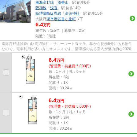
南海高野線
「
浅香山
」駅 徒歩6分
阪和線
「
浅香
」駅 徒歩14分
阪堺電軌阪堺線
「
高須神社
」駅 徒歩15分
大阪府
堺市堺区
香ヶ丘町
３丁
6.4
万円
築年数：築5年 ｜募集中：
2室
階数：3階建
南海高野線浅香山駅周辺物件：サニーコート香ヶ丘。駅から徒歩6分にある物件
なので、電車利用が多い方にオススメです。清潔感のある室内が魅力的な2020年
築の物件となっており、一押し...
6.4
万
円
(管理費・共益費 5,000円)
敷：1ヶ月｜礼：0ヶ月
所在階：3階
間取り：1K
面積：30.24㎡
6.4
万
円
(管理費・共益費 5,000円)
敷：1ヶ月｜礼：1ヶ月
所在階：3階
間取り：1K
面積：30.24㎡