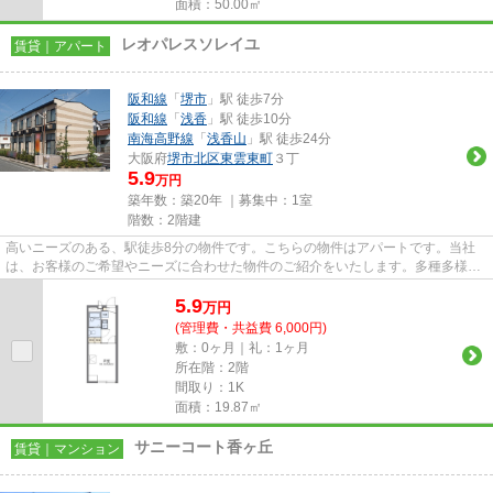
面積：50.00㎡
レオパレスソレイユ
賃貸｜アパート
阪和線
「
堺市
」駅 徒歩7分
阪和線
「
浅香
」駅 徒歩10分
南海高野線
「
浅香山
」駅 徒歩24分
大阪府
堺市北区
東雲東町
３丁
5.9
万円
築年数：築20年 ｜募集中：
1室
階数：2階建
高いニーズのある、駅徒歩8分の物件です。こちらの物件はアパートです。当社
は、お客様のご希望やニーズに合わせた物件のご紹介をいたします。多種多様な
物件情報を取り扱っております...
5.9
万
円
(管理費・共益費 6,000円)
敷：0ヶ月｜礼：1ヶ月
所在階：2階
間取り：1K
面積：19.87㎡
サニーコート香ヶ丘
賃貸｜マンション