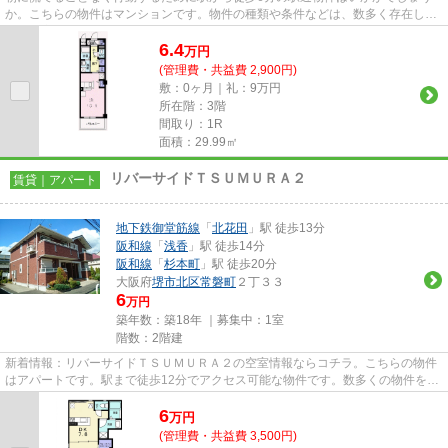
か。こちらの物件はマンションです。物件の種類や条件などは、数多く存在しま
す。お客さまのご希望により近...
6.4
万
円
(管理費・共益費 2,900円)
敷：0ヶ月｜礼：9万円
所在階：3階
間取り：1R
面積：29.99㎡
リバーサイドＴＳＵＭＵＲＡ２
賃貸｜アパート
地下鉄御堂筋線
「
北花田
」駅 徒歩13分
阪和線
「
浅香
」駅 徒歩14分
阪和線
「
杉本町
」駅 徒歩20分
大阪府
堺市北区
常磐町
２丁３３
6
万円
築年数：築18年 ｜募集中：
1室
階数：2階建
新着情報：リバーサイドＴＳＵＭＵＲＡ２の空室情報ならコチラ。こちらの物件
はアパートです。駅まで徒歩12分でアクセス可能な物件です。数多くの物件を取
り揃えております。お気に入...
6
万
円
(管理費・共益費 3,500円)