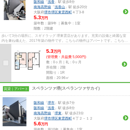
阪和線
「
浅香
」駅 徒歩8分
南海高野線
「
浅香山
」駅 徒歩20分
大阪府
堺市堺区
東雲西町
４丁3-8
5.3
万円
築年数：築9年 ｜募集中：
1室
階数：2階建
歩いて3分の場所に、スギドラッグ 堺東雲店があります。充実の設備と綺麗な室
内を兼ね備えた、2017年築の物件です。こちらの物件はアパートです。こちらは
初期費用をカードでお支払い...
5.3
万
円
(管理費・共益費 5,000円)
敷：0ヶ月｜礼：0ヶ月
所在階：2階
間取り：1R
面積：20.96㎡
スペランツァ堺(スペランツァサカイ)
賃貸｜アパート
阪和線
「
堺市
」駅 徒歩7分
阪和線
「
浅香
」駅 徒歩8分
南海高野線
「
堺東
」駅 徒歩23分
大阪府
堺市堺区
東雲西町
４丁２－１２
5.6
万円
築年数：築10年 ｜募集中：
1室