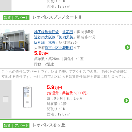
間取り：1K
面積：19.87㎡
レオパレスプレノタートⅡ
賃貸｜アパート
地下鉄御堂筋線
「
北花田
」駅 徒歩5分
近鉄南大阪線
「
河内天美
」駅 徒歩22分
阪和線
「
浅香
」駅 徒歩23分
大阪府
堺市北区
北花田町
４丁
5.9
万円
築年数：築26年 ｜募集中：
1室
階数：2階建
こちらの物件はアパートです。駅まで歩いてアクセスできる、徒歩5分の距離に
立地する物件です。当社は堺市北区にある賃貸物件情報を豊富に取り扱っており
ます。こだわりの条件やご要望...
5.9
万
円
(管理費・共益費 6,000円)
敷：0ヶ月｜礼：1ヶ月
所在階：1階
間取り：1K
面積：19.87㎡
レオパレス香ヶ丘
賃貸｜アパート