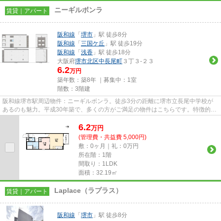
ニーギルボンラ
賃貸｜アパート
阪和線
「
堺市
」駅 徒歩8分
阪和線
「
三国ケ丘
」駅 徒歩19分
阪和線
「
浅香
」駅 徒歩18分
大阪府
堺市北区
中長尾町
３丁３-２３
6.2
万円
築年数：築8年 ｜募集中：
1室
階数：3階建
阪和線堺市駅周辺物件：ニーギルボンラ。徒歩3分の距離に堺市立長尾中学校が
あるのも魅力。平成30年築で、多くの方がご満足の物件はこちらです。特徴的な
外観と洗練された設計の内装を...
6.2
万
円
(管理費・共益費 5,000円)
敷：0ヶ月｜礼：0万円
所在階：1階
間取り：1LDK
面積：32.19㎡
Laplace（ラプラス）
賃貸｜アパート
阪和線
「
堺市
」駅 徒歩8分