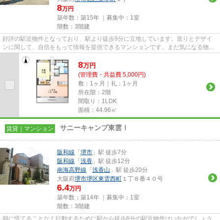
8
万円
築年数：築15年 ｜募集中：
1室
階数：3階建
好評の駅近物件となっており、駅より徒歩9分に立地しています。造りとデザイ
ンに関して、自信をもって情報を提供できるマンションです。まだ気になる物件
が見つからないのであれば、当...
8
万
円
(管理費・共益費 5,000円)
敷：1ヶ月｜礼：1ヶ月
所在階：2階
間取り：1LDK
面積：44.96㎡
サニーキャンプ東雲Ⅰ
賃貸｜マンション
阪和線
「
堺市
」駅 徒歩7分
阪和線
「
浅香
」駅 徒歩12分
南海高野線
「
浅香山
」駅 徒歩20分
大阪府
堺市堺区
東雲西町
１丁８番４０号
6.4
万円
築年数：築14年 ｜募集中：
1室
階数：3階建
朝に慌てることなく行動するために駅から徒歩6分の駅近物件はいかがでしょう