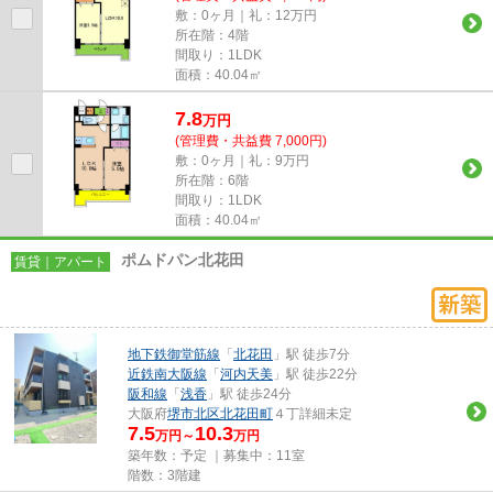
敷：0ヶ月｜礼：12万円
所在階：4階
間取り：1LDK
面積：40.04㎡
7.8
万
円
(管理費・共益費 7,000円)
敷：0ヶ月｜礼：9万円
所在階：6階
間取り：1LDK
面積：40.04㎡
ポムドパン北花田
賃貸｜アパート
地下鉄御堂筋線
「
北花田
」駅 徒歩7分
近鉄南大阪線
「
河内天美
」駅 徒歩22分
阪和線
「
浅香
」駅 徒歩24分
大阪府
堺市北区
北花田町
４丁詳細未定
7.5
10.3
万円～
万円
築年数：予定 ｜募集中：
11室
階数：3階建