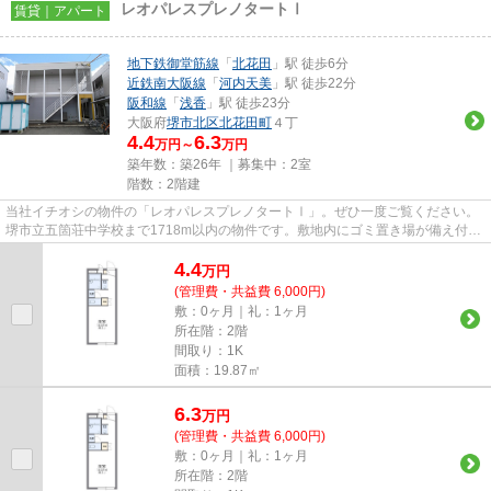
レオパレスプレノタートⅠ
賃貸｜アパート
地下鉄御堂筋線
「
北花田
」駅 徒歩6分
近鉄南大阪線
「
河内天美
」駅 徒歩22分
阪和線
「
浅香
」駅 徒歩23分
大阪府
堺市北区
北花田町
４丁
4.4
6.3
万円～
万円
築年数：築26年 ｜募集中：
2室
階数：2階建
当社イチオシの物件の「レオパレスプレノタートⅠ」。ぜひ一度ご覧ください。
堺市立五箇荘中学校まで1718m以内の物件です。敷地内にゴミ置き場が備え付け
られているので、遠くまで運ぶ...
4.4
万
円
(管理費・共益費 6,000円)
敷：0ヶ月｜礼：1ヶ月
所在階：2階
間取り：1K
面積：19.87㎡
6.3
万
円
(管理費・共益費 6,000円)
敷：0ヶ月｜礼：1ヶ月
所在階：2階