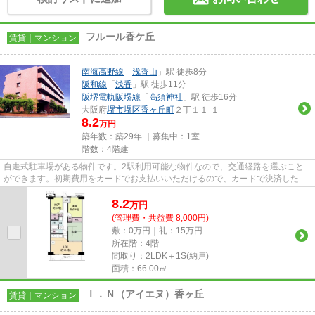
フルール香ケ丘
賃貸｜マンション
南海高野線
「
浅香山
」駅 徒歩8分
阪和線
「
浅香
」駅 徒歩11分
阪堺電軌阪堺線
「
高須神社
」駅 徒歩16分
大阪府
堺市堺区
香ヶ丘町
２丁１１-１
8.2
万円
築年数：築29年 ｜募集中：
1室
階数：4階建
自走式駐車場がある物件です。2駅利用可能な物件なので、交通経路を選ぶこと
ができます。初期費用をカードでお支払いいただけるので、カードで決済したい
方にもおすすめです。造りとデ...
8.2
万
円
(管理費・共益費 8,000円)
敷：0万円｜礼：15万円
所在階：4階
間取り：2LDK＋1S(納戸)
面積：66.00㎡
Ｉ．Ｎ（アイエヌ）香ヶ丘
賃貸｜マンション