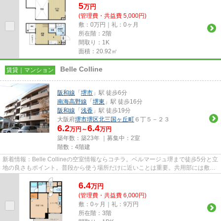
5
万
円
(管理費・共益費 5,000円)
敷：0万円｜礼：0ヶ月
所在階：2階
間取り：1K
面積：20.92㎡
Belle Colline
賃貸｜マンション
阪和線
「
堺市
」駅 徒歩6分
南海高野線
「
堺東
」駅 徒歩16分
阪和線
「
浅香
」駅 徒歩19分
大阪府
堺市堺区
北三国ヶ丘町
６丁５－２３
6.2
6.4
万円～
万円
築年数：築23年 ｜募集中：
2室
階数：4階建
新着情報：Belle Collineの空室情報ならコチラ。ベルマージュ堺まで徒歩5分と立
地の良さもポイント。普段から使う場所だけに近いことは重要。共用部には敷地
内ごみ置き場・エレベータ...
6.4
万
円
(管理費・共益費 6,000円)
敷：0ヶ月｜礼：9万円
所在階：3階