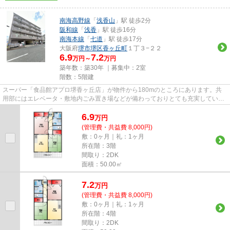
南海高野線
「
浅香山
」駅 徒歩2分
阪和線
「
浅香
」駅 徒歩16分
南海本線
「
七道
」駅 徒歩17分
大阪府
堺市堺区
香ヶ丘町
１丁３−２２
6.9
7.2
万円～
万円
築年数：築30年 ｜募集中：
2室
階数：5階建
スーパー「食品館アプロ堺香ヶ丘店」が物件から180mのところにあります。共
用部にはエレベータ・敷地内ごみ置き場などが備わっておりとても充実していま
す。よくお出かけをする方にも...
6.9
万
円
(管理費・共益費 8,000円)
敷：0ヶ月｜礼：1ヶ月
所在階：3階
間取り：2DK
面積：50.00㎡
7.2
万
円
(管理費・共益費 8,000円)
敷：0ヶ月｜礼：1ヶ月
所在階：4階
間取り：2DK