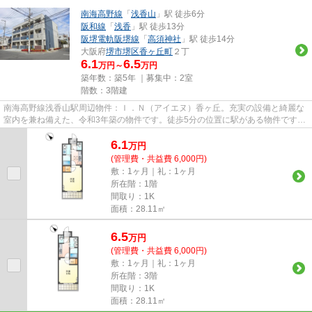
南海高野線
「
浅香山
」駅 徒歩6分
阪和線
「
浅香
」駅 徒歩13分
阪堺電軌阪堺線
「
高須神社
」駅 徒歩14分
大阪府
堺市堺区
香ヶ丘町
２丁
6.1
6.5
万円～
万円
築年数：築5年 ｜募集中：
2室
階数：3階建
南海高野線浅香山駅周辺物件：Ｉ．Ｎ（アイエヌ）香ヶ丘。充実の設備と綺麗な
室内を兼ね備えた、令和3年築の物件です。徒歩5分の位置に駅がある物件です。
こちらの物件はマンションで...
6.1
万
円
(管理費・共益費 6,000円)
敷：1ヶ月｜礼：1ヶ月
所在階：1階
間取り：1K
面積：28.11㎡
6.5
万
円
(管理費・共益費 6,000円)
敷：1ヶ月｜礼：1ヶ月
所在階：3階
間取り：1K
面積：28.11㎡