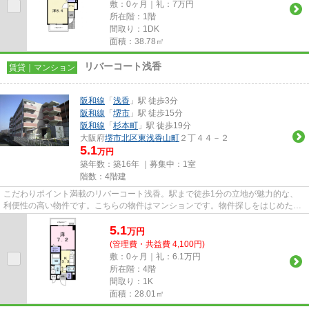
敷：0ヶ月｜礼：7万円
所在階：1階
間取り：1DK
面積：38.78㎡
リバーコート浅香
賃貸｜マンション
阪和線
「
浅香
」駅 徒歩3分
阪和線
「
堺市
」駅 徒歩15分
阪和線
「
杉本町
」駅 徒歩19分
大阪府
堺市北区
東浅香山町
２丁４４－２
5.1
万円
築年数：築16年 ｜募集中：
1室
階数：4階建
こだわりポイント満載のリバーコート浅香。駅まで徒歩1分の立地が魅力的な、
利便性の高い物件です。こちらの物件はマンションです。物件探しをはじめた
方、当社をご利用してみませんか...
5.1
万
円
(管理費・共益費 4,100円)
敷：0ヶ月｜礼：6.1万円
所在階：4階
間取り：1K
面積：28.01㎡