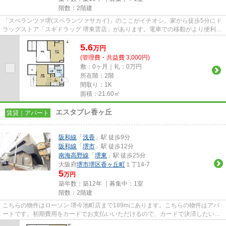
階数：2階建
「スペランツァ堺(スペランツァサカイ)」のここがイチオシ。家から徒歩5分にド
ラッグストア「スギドラッグ 堺東雲店」があります。電車での移動がより便利に
なる、2駅利用可能な物件で...
5.6
万
円
(管理費・共益費 3,000円)
敷：0ヶ月｜礼：0万円
所在階：2階
間取り：1K
面積：21.60㎡
エスタブレ香ヶ丘
賃貸｜アパート
阪和線
「
浅香
」駅 徒歩9分
阪和線
「
堺市
」駅 徒歩12分
南海高野線
「
堺東
」駅 徒歩25分
大阪府
堺市堺区
香ヶ丘町
１丁14-7
5
万円
築年数：築12年 ｜募集中：
1室
階数：2階建
こちらの物件はローソン 堺今池町店まで189mにあります。こちらの物件はアパ
ートです。初期費用をカードでお支払いいただけるので、カードで決済したい方
にもおすすめです。ごみ捨ての...