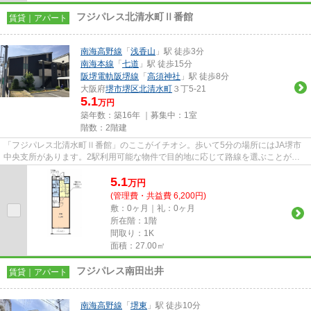
フジパレス北清水町Ⅱ番館
賃貸｜アパート
南海高野線
「
浅香山
」駅 徒歩3分
南海本線
「
七道
」駅 徒歩15分
阪堺電軌阪堺線
「
高須神社
」駅 徒歩8分
大阪府
堺市堺区
北清水町
３丁5-21
5.1
万円
築年数：築16年 ｜募集中：
1室
階数：2階建
「フジパレス北清水町Ⅱ番館」のここがイチオシ。歩いて5分の場所にはJA堺市
中央支所があります。2駅利用可能な物件で目的地に応じて路線を選ぶことがで
きます。こちらの物件はアパート...
5.1
万
円
(管理費・共益費 6,200円)
敷：0ヶ月｜礼：0ヶ月
所在階：1階
間取り：1K
面積：27.00㎡
フジパレス南田出井
賃貸｜アパート
南海高野線
「
堺東
」駅 徒歩10分