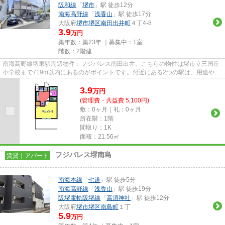
阪和線
「
堺市
」駅 徒歩12分
南海高野線
「
浅香山
」駅 徒歩17分
大阪府
堺市堺区
南田出井町
４丁4-8
3.9
万円
築年数：築23年 ｜募集中：
1室
階数：2階建
南海高野線堺東駅周辺物件：フジパレス南田出井。こちらの物件は堺市立三国丘
小学校まで719m以内にあるのがポイントです。付近にある2つの駅は、用途や行
き先に応じて使い分けることが...
3.9
万
円
(管理費・共益費 5,100円)
敷：0ヶ月｜礼：0ヶ月
所在階：1階
間取り：1K
面積：21.56㎡
フジパレス堺南島
賃貸｜アパート
南海本線
「
七道
」駅 徒歩5分
南海高野線
「
浅香山
」駅 徒歩19分
阪堺電軌阪堺線
「
高須神社
」駅 徒歩12分
大阪府
堺市堺区
南島町
１丁
5.9
万円