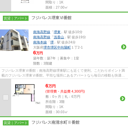
間取り：1K
面積：27.00㎡
フジパレス堺東Ⅵ番館
賃貸｜アパート
南海高野線
「
堺東
」駅 徒歩10分
南海高野線
「
浅香山
」駅 徒歩19分
南海本線
「
堺
」駅 徒歩24分
大阪府
堺市堺区
中向陽町
１丁2-1
6
万円
築年数：築7年 ｜募集中：
1室
階数：3階建
フジパレス堺東Ⅵ番館：南海高野線堺東駅にも近くて便利。こだわりポイント満
載のフジパレス堺東Ⅵ番館。平坦な場所にあるアパートなら毎日の移動も快適で
す。駅まで徒歩10分なので、ア...
6
万
円
(管理費・共益費 4,300円)
敷：0ヶ月｜礼：6万円
所在階：3階
間取り：1K
面積：30.03㎡
フジパレス南清水町Ⅱ番館
賃貸｜アパート