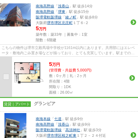
南海高野線
「
浅香山
」駅 徒歩14分
南海高野線
「
堺東
」駅 徒歩15分
阪堺電軌阪堺線
「
綾ノ町
」駅 徒歩8分
大阪府
堺市堺区
北庄町
１丁６-２
5
万円
築年数：築33年 ｜募集中：
1室
階数：6階建
こちらの物件は堺市立殿馬場中学校が1161m以内にあります。共用部にはエレベ
ータ・敷地内ごみ置き場などが揃っており、とても充実しています。駅までのア
クセスが良い、徒歩14分のとこ...
5
万
円
(管理費・共益費 5,000円)
敷：0ヶ月｜礼：2ヶ月
所在階：4階
間取り：1DK
面積：26.00㎡
グランピア
賃貸｜アパート
南海本線
「
七道
」駅 徒歩9分
南海高野線
「
浅香山
」駅 徒歩9分
阪堺電軌阪堺線
「
高須神社
」駅 徒歩3分
大阪府
堺市堺区
桜之町東
１丁２－２４付近