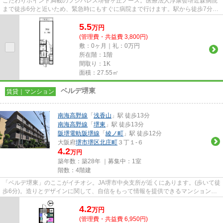
こだわりポイント満載のフジパレス堺香ヶ丘ノース。医療法人淳康会堺近森病院
まで徒歩6分と近いため、緊急時にもすぐに病院まで行けます。駅から徒歩7分の
位置にある物件なので、アク...
5.5
万
円
(管理費・共益費 3,800円)
敷：0ヶ月｜礼：0万円
所在階：1階
間取り：1K
面積：27.55㎡
ベルデ堺東
賃貸｜マンション
南海高野線
「
浅香山
」駅 徒歩13分
南海高野線
「
堺東
」駅 徒歩13分
阪堺電軌阪堺線
「
綾ノ町
」駅 徒歩12分
大阪府
堺市堺区
北庄町
３丁１-６
4.2
万円
築年数：築28年 ｜募集中：
1室
階数：4階建
「ベルデ堺東」のここがイチオシ。JA堺市中央支所が近くにあります。(歩いて徒
歩6分)。造りとデザインに関して、自信をもって情報を提供できるマンションで
す。こちらの物件には自走式...
4.2
万
円
(管理費・共益費 6,950円)