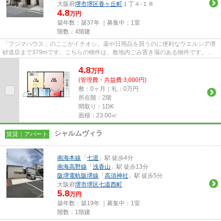
大阪府
堺市堺区
香ヶ丘町
１丁４-１８
4.8
万円
築年数：築37年 ｜募集中：
1室
階数：4階建
「フジマハウス」のここがイチオシ。薬や日用品を買うのに便利なウエルシア堺
砂道店まで379mです。こちらの物件は、敷地内ごみ置き場のある物件です。高
ニーズな駅近の物件で、徒歩2分...
4.8
万
円
(管理費・共益費 3,000円)
敷：0ヶ月｜礼：0万円
所在階：2階
間取り：1DK
面積：23.00㎡
シャルムヴィラ
賃貸｜アパート
南海本線
「
七道
」駅 徒歩4分
南海高野線
「
浅香山
」駅 徒歩13分
阪堺電軌阪堺線
「
高須神社
」駅 徒歩5分
大阪府
堺市堺区
七道西町
5.8
万円
築年数：築19年 ｜募集中：
1室
階数：1階建