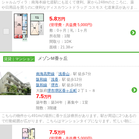
シャルムヴィラ：南海本線七道駅にも近くて便利。家から248mのところに、薬
や日用品を買うのに便利なディスカウントドラッグ コスモス 七道東店がありま
す。クレジットカードで初期費...
5.8
万
円
(管理費・共益費 5,000円)
敷：0ヶ月｜礼：1ヶ月
所在階：1階
間取り：1DK
面積：21.38㎡
メゾンM香ヶ丘
賃貸｜マンション
南海高野線
「
浅香山
」駅 徒歩7分
阪和線
「
浅香
」駅 徒歩12分
阪和線
「
堺市
」駅 徒歩18分
大阪府
堺市堺区
香ヶ丘町
２丁１－８
7.5
万円
築年数：築34年 ｜募集中：
1室
階数：3階建
こちらの物件から491mの場所に香ケ丘診療所があります。駅が周辺に2つあるの
で行動範囲が広がります。こちらはマンションタイプになります。忙しい朝に遠
くまでゴミ捨てに行かずに済む...
7.5
万
円
(管理費・共益費 5,000円)