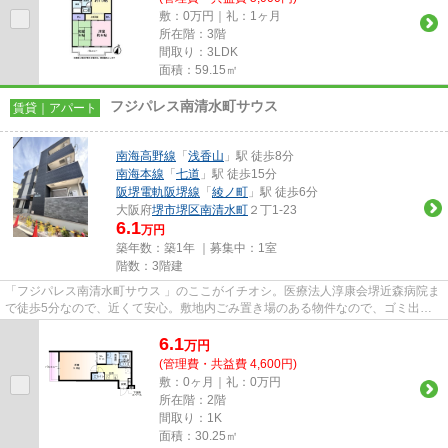
敷：0万円｜礼：1ヶ月
所在階：3階
間取り：3LDK
面積：59.15㎡
フジパレス南清水町サウス
賃貸｜アパート
南海高野線
「
浅香山
」駅 徒歩8分
南海本線
「
七道
」駅 徒歩15分
阪堺電軌阪堺線
「
綾ノ町
」駅 徒歩6分
大阪府
堺市堺区
南清水町
２丁1-23
6.1
万円
築年数：築1年 ｜募集中：
1室
階数：3階建
「フジパレス南清水町サウス 」のここがイチオシ。医療法人淳康会堺近森病院ま
で徒歩5分なので、近くて安心。敷地内ごみ置き場のある物件なので、ゴミ出し
が楽です。高いニーズのある...
6.1
万
円
(管理費・共益費 4,600円)
敷：0ヶ月｜礼：0万円
所在階：2階
間取り：1K
面積：30.25㎡