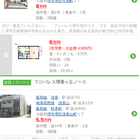
大阪府
堺市堺区
今池町
２丁
6
万円
築年数：築1年 ｜募集中：
1室
階数：3階建
ぜひ一度見ていただきたい、「フジパレス堺今池サウス 」です。徒歩25分の距離
に堺市立殿馬場中学校があるのも魅力。清潔感のある室内が魅力的な2025年築の
物件となっており、一押しで...
6
万
円
(管理費・共益費 4,900円)
敷：0ヶ月｜礼：6万円
所在階：2階
間取り：1K
面積：29.40㎡
フジパレス堺香ヶ丘ノース
賃貸｜アパート
阪和線
「
浅香
」駅 徒歩7分
南海高野線
「
浅香山
」駅 徒歩12分
阪和線
「
杉本町
」駅 徒歩44分
大阪府
堺市堺区
浅香山町
１丁
5.5
万円
築年数：築14年 ｜募集中：
1室
階数：3階建