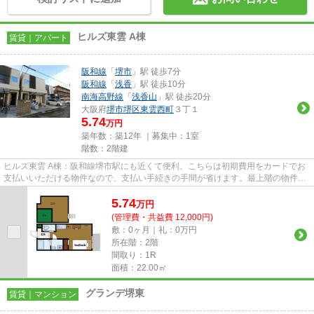
ヒルズ東雲 A棟
賃貸｜アパート
阪和線
「
堺市
」駅 徒歩7分
阪和線
「
浅香
」駅 徒歩10分
南海高野線
「
浅香山
」駅 徒歩20分
大阪府
堺市堺区
東雲西町
３丁１
5.74
万円
築年数：築12年 ｜募集中：
1室
階数：2階建
ヒルズ東雲 A棟：阪和線堺市駅にも近くて便利。こちらは初期費用をカードでお
支払いいただける物件なので、支払い手続きの手間が省けます。最上階の物件で
す。こちらの物件はアパート...
5.74
万
円
(管理費・共益費 12,000円)
敷：0ヶ月｜礼：0万円
所在階：2階
間取り：1R
面積：22.00㎡
グランデ堺東
賃貸｜マンション