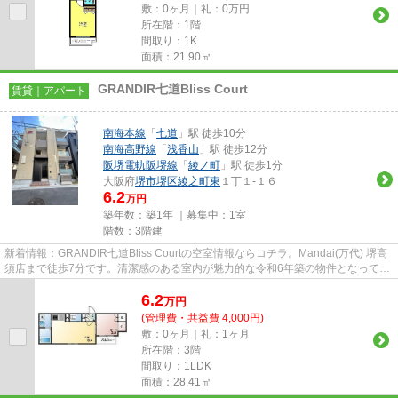
敷：0ヶ月｜礼：0万円
所在階：1階
間取り：1K
面積：21.90㎡
GRANDIR七道Bliss Court
賃貸｜アパート
南海本線
「
七道
」駅 徒歩10分
南海高野線
「
浅香山
」駅 徒歩12分
阪堺電軌阪堺線
「
綾ノ町
」駅 徒歩1分
大阪府
堺市堺区
綾之町東
１丁１-１６
6.2
万円
築年数：築1年 ｜募集中：
1室
階数：3階建
新着情報：GRANDIR七道Bliss Courtの空室情報ならコチラ。Mandai(万代) 堺高
須店まで徒歩7分です。清潔感のある室内が魅力的な令和6年築の物件となってお
り、一押しです。駅から徒歩10...
6.2
万
円
(管理費・共益費 4,000円)
敷：0ヶ月｜礼：1ヶ月
所在階：3階
間取り：1LDK
面積：28.41㎡