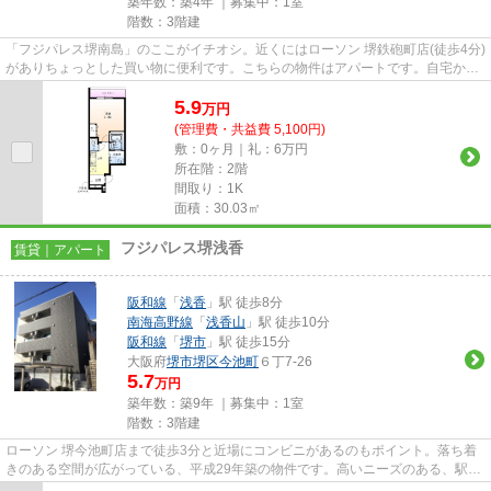
築年数：築4年 ｜募集中：
1室
階数：3階建
「フジパレス堺南島」のここがイチオシ。近くにはローソン 堺鉄砲町店(徒歩4分)
がありちょっとした買い物に便利です。こちらの物件はアパートです。自宅から
2駅利用できる、利便性の高...
5.9
万
円
(管理費・共益費 5,100円)
敷：0ヶ月｜礼：6万円
所在階：2階
間取り：1K
面積：30.03㎡
フジパレス堺浅香
賃貸｜アパート
阪和線
「
浅香
」駅 徒歩8分
南海高野線
「
浅香山
」駅 徒歩10分
阪和線
「
堺市
」駅 徒歩15分
大阪府
堺市堺区
今池町
６丁7-26
5.7
万円
築年数：築9年 ｜募集中：
1室
階数：3階建
ローソン 堺今池町店まで徒歩3分と近場にコンビニがあるのもポイント。落ち着
きのある空間が広がっている、平成29年築の物件です。高いニーズのある、駅徒
歩8分の物件です。こちらの物...