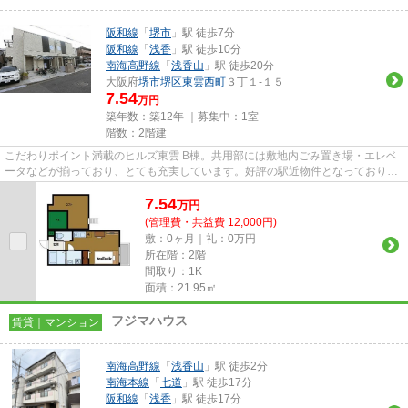
阪和線
「
堺市
」駅 徒歩7分
阪和線
「
浅香
」駅 徒歩10分
南海高野線
「
浅香山
」駅 徒歩20分
大阪府
堺市堺区
東雲西町
３丁１-１５
7.54
万円
築年数：築12年 ｜募集中：
1室
階数：2階建
こだわりポイント満載のヒルズ東雲 B棟。共用部には敷地内ごみ置き場・エレベ
ータなどが揃っており、とても充実しています。好評の駅近物件となっており、
駅より徒歩7分に立地していま...
7.54
万
円
(管理費・共益費 12,000円)
敷：0ヶ月｜礼：0万円
所在階：2階
間取り：1K
面積：21.95㎡
フジマハウス
賃貸｜マンション
南海高野線
「
浅香山
」駅 徒歩2分
南海本線
「
七道
」駅 徒歩17分
阪和線
「
浅香
」駅 徒歩17分