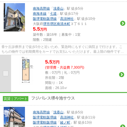
南海高野線
「
浅香山
」駅 徒歩5分
南海本線
「
七道
」駅 徒歩17分
阪堺電軌阪堺線
「
高須神社
」駅 徒歩10分
大阪府
堺市堺区
南清水町
３丁６１１
5.5
万円
築年数：築16年 ｜募集中：
1室
階数：2階建
香ケ丘診療所まで徒歩5分と近いため、緊急時にもすぐに病院まで行けます。こ
ちらの物件では初期費用をカードでお支払いいただけます。最上階の物件です。
周辺に2駅ありの電車通勤しや...
5.5
万
円
(管理費・共益費 7,300円)
敷：0万円｜礼：0万円
所在階：2階
間取り：1K
面積：26.10㎡
フジパレス堺今池サウス
賃貸｜アパート
南海高野線
「
浅香山
」駅 徒歩5分
阪堺電軌阪堺線
「
高須神社
」駅 徒歩11分
阪堺電軌阪堺線
「
綾ノ町
」駅 徒歩13分