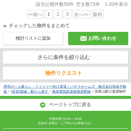
該当公開件数
56
件 空き数
72
件
1-20
件表示
1
2
3
<<前へ
次へ>>
最初
チェックした物件をまとめて
検討リストに追加
お問い合わせ
さらに条件を絞り込む
物件リクエスト
堺市の一人暮らし・ファミリー向け賃貸｜パキラホームズ 株式会社和泉不動
産
>
(賃貸)路線・駅から探す
>
南海電気鉄道南海高野線
>
浅香山駅の賃貸物件
ページトップに戻る
営業時間:10:00～19:00
定休日:水曜日（ご予約のお客様のみ）