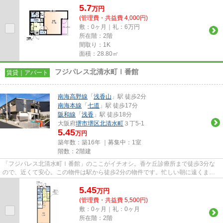
5.7
万
円
(管理費・共益費 4,000円)
敷：0ヶ月｜礼：6万円
所在階：2階
間取り：1K
面積：28.80㎡
フジパレス北清水町Ⅰ番館
賃貸｜アパート
南海高野線
「
浅香山
」駅 徒歩2分
南海本線
「
七道
」駅 徒歩17分
阪和線
「
浅香
」駅 徒歩18分
大阪府
堺市堺区
北清水町
３丁5-1
5.45
万円
築年数：築16年 ｜募集中：
1室
階数：2階建
「フジパレス北清水町Ⅰ番館」のここがイチオシ。香ケ丘診療所まで徒歩3分な
ので、近くて安心。この物件は駅から徒歩2分の物件です。忙しい朝に遠くまで
ゴミ捨てに行かずに済むように、...
5.45
万
円
(管理費・共益費 5,500円)
敷：0ヶ月｜礼：0ヶ月
所在階：2階