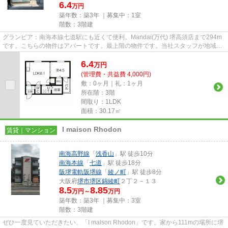
6.4
万円
築年数：築3年 ｜募集中：
1室
階数：3階建
グランピア：南海本線七道駅にも近くて便利。Mandai(万代) 堺高須店まで294m
です。こちらの物件はアパートです。最上階の物件です。当社スタッフが地域の
賃貸情報をご提供いたします。...
6.4
万
円
(管理費・共益費 4,000円)
敷：0ヶ月｜礼：1ヶ月
所在階：3階
間取り：1LDK
面積：30.17㎡
I maison Rhodon
賃貸｜マンション
南海高野線
「
浅香山
」駅 徒歩10分
南海本線
「
七道
」駅 徒歩18分
阪堺電軌阪堺線
「
綾ノ町
」駅 徒歩8分
大阪府
堺市堺区
錦綾町
２丁２－１３
8.5
8.85
万円～
万円
築年数：築3年 ｜募集中：
3室
階数：3階建
ぜひ一度見ていただきたい、「I maison Rhodon」です。家から111mの場所に堺