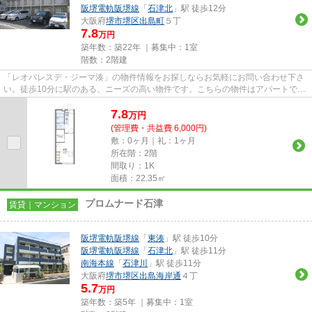
阪堺電軌阪堺線
「
石津北
」駅 徒歩12分
大阪府
堺市堺区
出島町
５丁
7.8
万円
築年数：築22年 ｜募集中：
1室
階数：2階建
「レオパレスデ・ジーマ湊」の物件情報をお探しならお気軽にお問い合わせ下さ
い。徒歩10分に駅のある、ニーズの高い物件です。こちらの物件はアパートで
す。どういった設備が必要で、...
7.8
万
円
(管理費・共益費 6,000円)
敷：0ヶ月｜礼：1ヶ月
所在階：2階
間取り：1K
面積：22.35㎡
プロムナード石津
賃貸｜マンション
阪堺電軌阪堺線
「
東湊
」駅 徒歩10分
阪堺電軌阪堺線
「
石津北
」駅 徒歩11分
南海本線
「
石津川
」駅 徒歩11分
大阪府
堺市堺区
出島海岸通
４丁
5.7
万円
築年数：築5年 ｜募集中：
1室