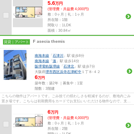
5.6
万
円
(管理費・共益費 4,000円)
敷：0ヶ月｜礼：1ヶ月
所在階：1階
間取り：1LDK
面積：30.84㎡
F asecia themis
賃貸｜アパート
南海本線
「
石津川
」駅 徒歩8分
南海本線
「
湊
」駅 徒歩14分
阪堺電軌阪堺線
「
石津北
」駅 徒歩7分
大阪府
堺市西区
浜寺石津町中
１丁８-４２
6
万円
築年数：築2年 ｜募集中：
1室
階数：3階建
こちらの物件はアパートです。ごみ捨ての煩わしさを軽減するのが、敷地内ごみ
置き場です。こちらは初期費用をカードでお支払いいただける物件なので、支払
い手続きの手間が省けます。...
6
万
円
(管理費・共益費 4,000円)
敷：0ヶ月｜礼：1ヶ月
所在階：2階
間取り：1LDK