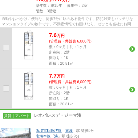
築年数：築15年 ｜募集中：
2室
階数：3階建
通勤やお出かけに便利な、徒歩7分に駅のある物件です。防犯対策もバッチリな
マンションタイプの物件です。不動産情報でお困りなら、ぜひとも当社にお問い
合わせください。数多くの物件...
7.6
万
円
(管理費・共益費 6,000円)
敷：0ヶ月｜礼：1ヶ月
所在階：2階
間取り：1K
面積：20.81㎡
7.7
万
円
(管理費・共益費 6,000円)
敷：0ヶ月｜礼：1ヶ月
所在階：2階
間取り：1K
面積：20.81㎡
レオパレスデ・ジーマ湊
賃貸｜アパート
阪堺電軌阪堺線
「
東湊
」駅 徒歩5分
南海本線
「
湊
」駅 徒歩9分