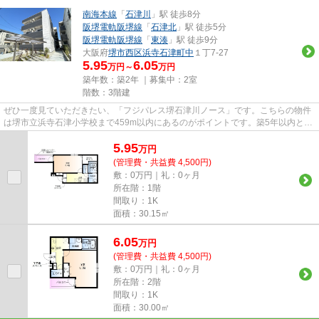
南海本線
「
石津川
」駅 徒歩8分
阪堺電軌阪堺線
「
石津北
」駅 徒歩5分
阪堺電軌阪堺線
「
東湊
」駅 徒歩9分
大阪府
堺市西区
浜寺石津町中
１丁7-27
5.95
6.05
万円～
万円
築年数：築2年 ｜募集中：
2室
階数：3階建
ぜひ一度見ていただきたい、「フジパレス堺石津川ノース」です。こちらの物件
は堺市立浜寺石津小学校まで459m以内にあるのがポイントです。築5年以内と築
浅なので、内装も外観もキレイ...
5.95
万
円
(管理費・共益費 4,500円)
敷：0万円｜礼：0ヶ月
所在階：1階
間取り：1K
面積：30.15㎡
6.05
万
円
(管理費・共益費 4,500円)
敷：0万円｜礼：0ヶ月
所在階：2階
間取り：1K
面積：30.00㎡