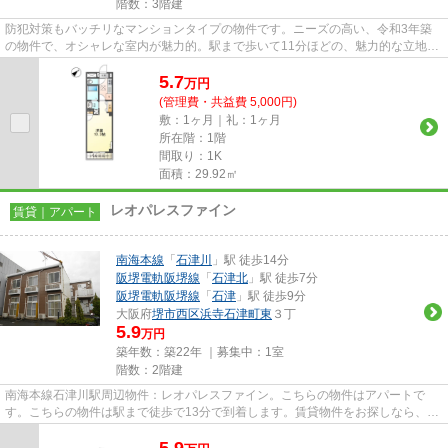
階数：3階建
防犯対策もバッチリなマンションタイプの物件です。ニーズの高い、令和3年築
の物件で、オシャレな室内が魅力的。駅まで歩いて11分ほどの、魅力的な立地の
物件です。賃貸情報のことなら...
5.7
万
円
(管理費・共益費 5,000円)
敷：1ヶ月｜礼：1ヶ月
所在階：1階
間取り：1K
面積：29.92㎡
レオパレスファイン
賃貸｜アパート
南海本線
「
石津川
」駅 徒歩14分
阪堺電軌阪堺線
「
石津北
」駅 徒歩7分
阪堺電軌阪堺線
「
石津
」駅 徒歩9分
大阪府
堺市西区
浜寺石津町東
３丁
5.9
万円
築年数：築22年 ｜募集中：
1室
階数：2階建
南海本線石津川駅周辺物件：レオパレスファイン。こちらの物件はアパートで
す。こちらの物件は駅まで徒歩で13分で到着します。賃貸物件をお探しなら、当
社にお任せください。当社は、...
5.9