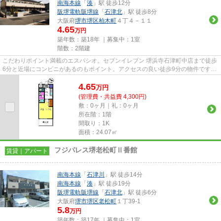
南海本線
「
湊
」駅 徒歩12分
阪堺電軌阪堺線
「
石津北
」駅 徒歩8分
大阪府
堺市堺区
柏木町
４丁４－１１
4.65
万円
築年数：築18年 ｜募集中：
1室
階数：2階建
こだわりポイント満載のエスパシオ。セブンイレブン 堺浜寺石津町中店まで徒歩
6分と近場にコンビニがあるのもポイント。アクセスの良い徒歩9分の物件です。
こちらの物件は周辺に駅が2...
4.65
万
円
(管理費・共益費 4,300円)
敷：0ヶ月｜礼：0ヶ月
所在階：1階
間取り：1K
面積：24.07㎡
フジパレス堺老松町Ⅱ番館
賃貸｜アパート
南海本線
「
石津川
」駅 徒歩14分
南海本線
「
湊
」駅 徒歩19分
阪堺電軌阪堺線
「
石津北
」駅 徒歩6分
大阪府
堺市堺区
老松町
１丁39-1
5.8
万円
築年数：築17年 ｜募集中：
1室