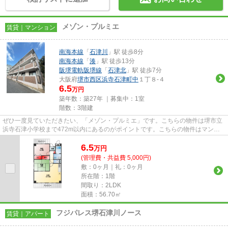
メゾン・プルミエ
賃貸｜マンション
南海本線
「
石津川
」駅 徒歩8分
南海本線
「
湊
」駅 徒歩13分
阪堺電軌阪堺線
「
石津北
」駅 徒歩7分
大阪府
堺市西区
浜寺石津町中
１丁８-４
6.5
万円
築年数：築27年 ｜募集中：
1室
階数：3階建
ぜひ一度見ていただきたい、「メゾン・プルミエ」です。こちらの物件は堺市立
浜寺石津小学校まで472m以内にあるのがポイントです。こちらの物件はマンシ
ョンです。魅力的な駅近の物件...
6.5
万
円
(管理費・共益費 5,000円)
敷：0ヶ月｜礼：0ヶ月
所在階：1階
間取り：2LDK
面積：56.70㎡
フジパレス堺石津川ノース
賃貸｜アパート