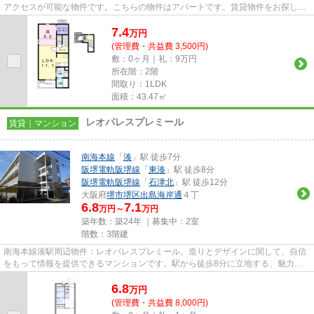
アクセスが可能な物件です。こちらの物件はアパートです。賃貸物件をお探しの
方は、ぜひ当社にお任せ下さ...
7.4
万
円
(管理費・共益費 3,500円)
敷：0ヶ月｜礼：9万円
所在階：2階
間取り：1LDK
面積：43.47㎡
レオパレスプレミール
賃貸｜マンション
南海本線
「
湊
」駅 徒歩7分
阪堺電軌阪堺線
「
東湊
」駅 徒歩8分
阪堺電軌阪堺線
「
石津北
」駅 徒歩12分
大阪府
堺市堺区
出島海岸通
４丁
6.8
7.1
万円～
万円
築年数：築24年 ｜募集中：
2室
階数：3階建
南海本線湊駅周辺物件：レオパレスプレミール。造りとデザインに関して、自信
をもって情報を提供できるマンションです。駅から徒歩8分に立地する、魅力的
な駅近物件です。当社には、豊...
6.8
万
円
(管理費・共益費 8,000円)