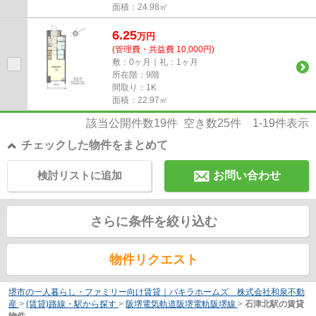
面積：24.98㎡
6.25
万
円
(管理費・共益費 10,000円)
敷：0ヶ月｜礼：1ヶ月
所在階：9階
間取り：1K
面積：22.97㎡
該当公開件数
19
件 空き数
25
件
1-19
件表示
チェックした物件をまとめて
検討リストに追加
お問い合わせ
さらに条件を絞り込む
物件リクエスト
堺市の一人暮らし・ファミリー向け賃貸｜パキラホームズ 株式会社和泉不動
産
>
(賃貸)路線・駅から探す
>
阪堺電気軌道阪堺電軌阪堺線
>
石津北駅の賃貸
物件