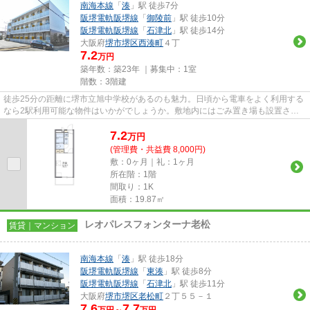
南海本線
「
湊
」駅 徒歩7分
阪堺電軌阪堺線
「
御陵前
」駅 徒歩10分
阪堺電軌阪堺線
「
石津北
」駅 徒歩14分
大阪府
堺市堺区
西湊町
４丁
7.2
万円
築年数：築23年 ｜募集中：
1室
階数：3階建
徒歩25分の距離に堺市立旭中学校があるのも魅力。日頃から電車をよく利用する
なら2駅利用可能な物件はいかがでしょうか。敷地内にはごみ置き場も設置され
ています。こちらの物件はマン...
7.2
万
円
(管理費・共益費 8,000円)
敷：0ヶ月｜礼：1ヶ月
所在階：1階
間取り：1K
面積：19.87㎡
レオパレスフォンターナ老松
賃貸｜マンション
南海本線
「
湊
」駅 徒歩18分
阪堺電軌阪堺線
「
東湊
」駅 徒歩8分
阪堺電軌阪堺線
「
石津北
」駅 徒歩11分
大阪府
堺市堺区
老松町
２丁５５－１
7.6
7.7
万円～
万円