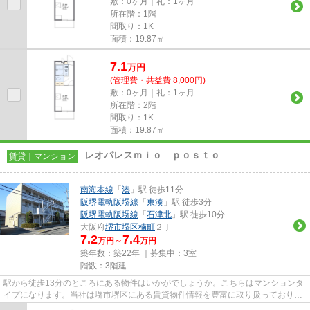
敷：0ヶ月｜礼：1ヶ月
所在階：1階
間取り：1K
面積：19.87㎡
7.1
万
円
(管理費・共益費 8,000円)
敷：0ヶ月｜礼：1ヶ月
所在階：2階
間取り：1K
面積：19.87㎡
レオパレスｍｉｏ ｐｏｓｔｏ
賃貸｜マンション
南海本線
「
湊
」駅 徒歩11分
阪堺電軌阪堺線
「
東湊
」駅 徒歩3分
阪堺電軌阪堺線
「
石津北
」駅 徒歩10分
大阪府
堺市堺区
楠町
２丁
7.2
7.4
万円～
万円
築年数：築22年 ｜募集中：
3室
階数：3階建
駅から徒歩13分のところにある物件はいかがでしょうか。こちらはマンションタ
イプになります。当社は堺市堺区にある賃貸物件情報を豊富に取り扱っておりま
す。地域に密着しているので...