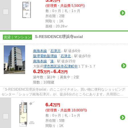
万
円
(管理費・共益費 5,500円)
敷：0ヶ月｜礼：1ヶ月
所在階：2階
間取り：1K
面積：20.28㎡
S-RESIDENCE堺浜寺axial
賃貸｜マンション
南海本線
「
石津川
」駅 徒歩6分
阪堺電軌阪堺線
「
石津北
」駅 徒歩5分
南海本線
「
湊
」駅 徒歩15分
大阪府
堺市西区
浜寺石津町中
１丁９-１７
6.25
6.4
万円～
万円
築年数：築1年 ｜募集中：
2室
階数：10階建
「S-RESIDENCE堺浜寺axial」のここがイチオシ。買い物に便利なショッピング
センター「ショップ南海石津川」が、徒歩6分のところにあります。共用部には
敷地内ごみ置き場・エレベータな...
6.4
万
円
(管理費・共益費 10,000円)
敷：0ヶ月｜礼：1ヶ月
所在階：5階
間取り：1K