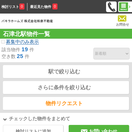
0
0
検討リスト
最近見た物件
お問合せ
石津北駅物件一覧
募集中のみ表示
19
該当物件
件
25
空き数
件
駅で絞り込む
さらに条件を絞り込む
物件リクエスト
チェックした物件をまとめて
検討リストに追加
お問い合わせ