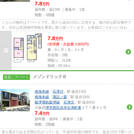
7.8
万円
築年数：築23年 ｜募集中：
1室
階数：3階建
こちらの物件はアパートです。駅から徒歩10分に立地する、魅力的な駅近物件で
す。当社は賃貸物件情報を豊富に取り扱っています。お客様のこだわりに合わせ
た物件をご紹介させていただ...
7.8
万
円
(管理費・共益費 3,900円)
敷：0ヶ月｜礼：1ヶ月
所在階：2階
間取り：2LDK
面積：65.54㎡
メゾンドリックⅢ
賃貸｜アパート
南海本線
「
石津川
」駅 徒歩13分
南海本線
「
諏訪ノ森
」駅 徒歩18分
阪堺電軌阪堺線
「
石津北
」駅 徒歩6分
大阪府
堺市西区
浜寺石津町東
３丁７番４１号
7.4
万円
築年数：築8年 ｜募集中：
1室
階数：2階建
落ち着きのある空間が広がっている、平成30年築の物件です。徒歩13分で駅への