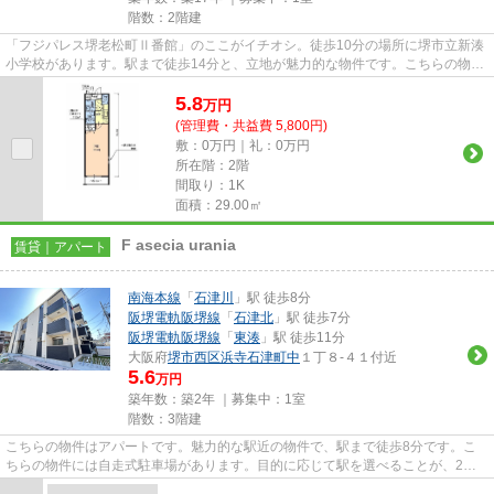
階数：2階建
「フジパレス堺老松町Ⅱ番館」のここがイチオシ。徒歩10分の場所に堺市立新湊
小学校があります。駅まで徒歩14分と、立地が魅力的な物件です。こちらの物件
はアパートです。堺市堺区エリ...
5.8
万
円
(管理費・共益費 5,800円)
敷：0万円｜礼：0万円
所在階：2階
間取り：1K
面積：29.00㎡
F asecia urania
賃貸｜アパート
南海本線
「
石津川
」駅 徒歩8分
阪堺電軌阪堺線
「
石津北
」駅 徒歩7分
阪堺電軌阪堺線
「
東湊
」駅 徒歩11分
大阪府
堺市西区
浜寺石津町中
１丁８-４１付近
5.6
万円
築年数：築2年 ｜募集中：
1室
階数：3階建
こちらの物件はアパートです。魅力的な駅近の物件で、駅まで徒歩8分です。こ
ちらの物件には自走式駐車場があります。目的に応じて駅を選べることが、2駅
利用できるこの物件のメリット...