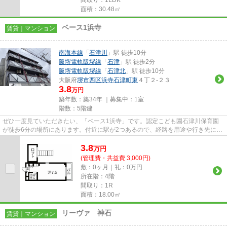
面積：30.48㎡
ベース1浜寺
賃貸｜マンション
南海本線
「
石津川
」駅 徒歩10分
阪堺電軌阪堺線
「
石津
」駅 徒歩2分
阪堺電軌阪堺線
「
石津北
」駅 徒歩10分
大阪府
堺市西区
浜寺石津町東
４丁２-２３
3.8
万円
築年数：築34年 ｜募集中：
1室
階数：5階建
ぜひ一度見ていただきたい、「ベース1浜寺」です。認定こども園石津川保育園
が徒歩6分の場所にあります。付近に駅が2つあるので、経路を用途や行き先によ
って選べる物件です。敷地内に...
3.8
万
円
(管理費・共益費 3,000円)
敷：0ヶ月｜礼：0万円
所在階：4階
間取り：1R
面積：18.00㎡
リーヴァ 神石
賃貸｜マンション