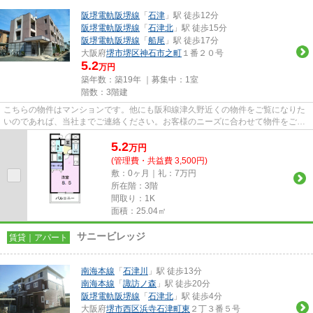
阪堺電軌阪堺線
「
石津
」駅 徒歩12分
阪堺電軌阪堺線
「
石津北
」駅 徒歩15分
阪堺電軌阪堺線
「
船尾
」駅 徒歩17分
大阪府
堺市堺区
神石市之町
１番２０号
5.2
万円
築年数：築19年 ｜募集中：
1室
階数：3階建
こちらの物件はマンションです。他にも阪和線津久野近くの物件をご覧になりた
いのであれば、当社までご連絡ください。お客様のニーズに合わせて物件をご紹
介致します。
5.2
万
円
(管理費・共益費 3,500円)
敷：0ヶ月｜礼：7万円
所在階：3階
間取り：1K
面積：25.04㎡
サニービレッジ
賃貸｜アパート
南海本線
「
石津川
」駅 徒歩13分
南海本線
「
諏訪ノ森
」駅 徒歩20分
阪堺電軌阪堺線
「
石津北
」駅 徒歩4分
大阪府
堺市西区
浜寺石津町東
２丁３番５号