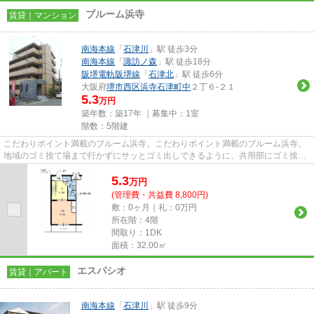
ブルーム浜寺
賃貸｜マンション
南海本線
「
石津川
」駅 徒歩3分
南海本線
「
諏訪ノ森
」駅 徒歩18分
阪堺電軌阪堺線
「
石津北
」駅 徒歩6分
大阪府
堺市西区
浜寺石津町中
２丁６-２１
5.3
万円
築年数：築17年 ｜募集中：
1室
階数：5階建
こだわりポイント満載のブルーム浜寺。こだわりポイント満載のブルーム浜寺。
地域のゴミ捨て場まで行かずにサッとゴミ出しできるように、共用部にゴミ捨て
場があります。駅まで徒歩3分...
5.3
万
円
(管理費・共益費 8,800円)
敷：0ヶ月｜礼：0万円
所在階：4階
間取り：1DK
面積：32.00㎡
エスパシオ
賃貸｜アパート
南海本線
「
石津川
」駅 徒歩9分