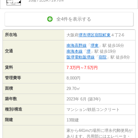
10階 / 1LDK / 29.70㎡
全4件を表示する
所在地
大阪府
堺市堺区
宿院町東
４丁2-6
南海高野線
「
堺東
」駅 徒歩16分
交通
南海本線
「
堺
」駅 徒歩19分
阪堺電軌阪堺線
「
宿院
」駅 徒歩8分
賃料
7.3万円～7.5万円
管理費等
8,000円
面積
29.70㎡
築年数
2023年 6月 (築3年)
種別/構造
マンション/鉄筋コンクリート
階建
13階建
家から441mの場所に堺永代郵便局が
あります。共用部にはエレベータ・