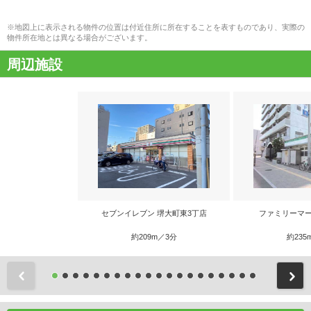
※地図上に表示される物件の位置は付近住所に所在することを表すものであり、実際の
物件所在地とは異なる場合がございます。
周辺施設
セブンイレブン 堺大町東3丁店
ファミリーマー
約209m／3分
約235
前