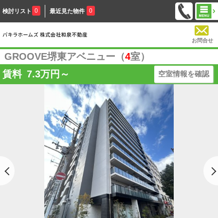
0
0
検討リスト
最近見た物件
お問合せ
GROOVE堺東アベニュー（
4
室）
賃料
7.3
万円～
空室情報を確認