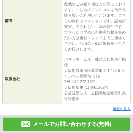
敷地内ごみ置き場などが揃っており
ます。こちらのマンションは自走式
駐車場がご利用いただけます。こち
備考
らの物件はマンションです。設備が
充実してうれしい、築浅物件です。
できるだけ早めに不動産情報を集め
たい方は当社スタッフまでご連絡く
ださい。地域の不動産情報をいち早
くお届けします。
パキラホームズ 株式会社和泉不動
産
大阪府堺市西区鳳東町５丁423-6 シ
ャルマン鳳駅前 １階
取扱会社
TEL:072-272-1122
大阪府知事 (1) 第63202号
公益社団法人 全国宅地建物取引業
保証協会
情報の見方
メールでお問い合わせする(無料)