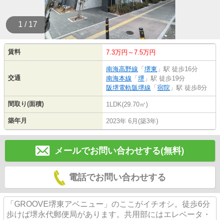
1 / 17
賃料
7.3万円～7.5万円
南海高野線
「
堺東
」駅 徒歩16分
交通
南海本線
「
堺
」駅 徒歩19分
阪堺電軌阪堺線
「
宿院
」駅 徒歩8分
間取り(面積)
1LDK(29.70㎡)
築年月
2023年 6月(築3年)
メールでお問い合わせする(無料)
電話でお問い合わせする
「GROOVE堺東アベニュー」のここがイチオシ。徒歩6分
歩けば堺永代郵便局があります。共用部にはエレベータ・