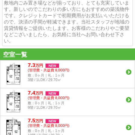
敷地内ごみ置き場などが揃っており、とても充実していま
す。新しいのでこだわりの多い方にもおすすめの築浅物件
です。クレジットカードで初期費用がお支払いいただける
ので、決済の手間が軽減できます。当社スタッフが地域の
賃貸情報をご提供いたします。お客様のこだわりやご要望
などございましたら、お気軽に当社へお問い合わせ下さ
い。
空室一覧
7.3
万
円
NEW
(管理費・共益費 8,000円)
敷：0ヶ月｜礼：1ヶ月
3階 / 1LDK / 29.70㎡
7.4
万
円
NEW
(管理費・共益費 8,000円)
敷：0ヶ月｜礼：1ヶ月
9階 / 1LDK / 29.70㎡
7.5
万
円
NEW
(管理費・共益費 8,000円)
敷：0ヶ月｜礼：1ヶ月