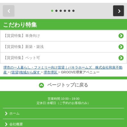
前
こだわり特集
【賃貸特集】単身向け
【賃貸特集】新築・築浅
【賃貸特集】ペット可
堺市の一人暮らし・ファミリー向け賃貸｜パキラホームズ 株式会社和泉不動
産
>
(賃貸)地域から探す
>
堺市堺区
>
GROOVE堺東アベニュー
ページトップに戻る
営業時間:10:00～19:00
定休日:水曜日（ご予約のお客様のみ）
ホーム
会社概要