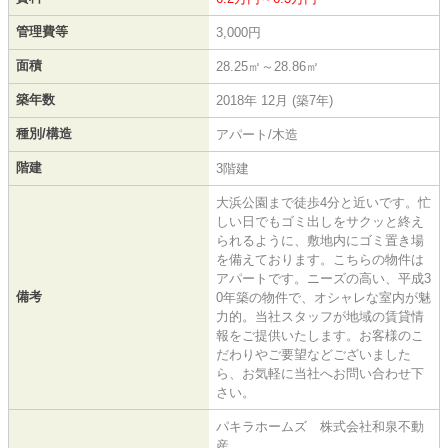
管理費等
3,000円
面積
28.25㎡～28.86㎡
築年数
2018年 12月 (築7年)
種別/構造
アパート/木造
階建
3階建
大浜公園まで徒歩4分と近いです。忙
しい日でもゴミ出しをサクッと終え
られるように、敷地内にゴミ置き場
を備えております。こちらの物件は
アパートです。ニーズの高い、平成3
備考
0年築の物件で、オシャレな室内が魅
力的。当社スタッフが地域の賃貸情
報をご提供いたします。お客様のこ
だわりやご要望などございました
ら、お気軽に当社へお問い合わせ下
さい。
パキラホームズ 株式会社和泉不動
産