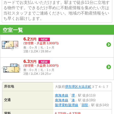
カードでお支払いいただけます。駅まで徒歩11分に立地す
る物件です。できるだけ早めに不動産情報を集めたい方は
当社スタッフまでご連絡ください。地域の不動産情報をい
ち早くお届けします。
空室一覧
6.2
万
円
NEW
(管理費・共益費 3,000円)
敷：0ヶ月｜礼：1ヶ月
1階 / 1LDK / 28.86㎡
6.3
万
円
NEW
(管理費・共益費 3,000円)
敷：0ヶ月｜礼：1ヶ月
2階 / 1LDK / 28.25㎡
所在地
大阪府
堺市堺区
大浜北町
３丁４-１７
南海本線
「
堺
」駅 徒歩11分
交通
南海本線
「
湊
」駅 徒歩19分
阪堺電軌阪堺線
「
宿院
」駅 徒歩14分
賃料
6.2万円～6.3万円