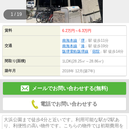
1 / 19
賃料
6.2万円～6.3万円
南海本線
「
堺
」駅 徒歩11分
交通
南海本線
「
湊
」駅 徒歩19分
阪堺電軌阪堺線
「
宿院
」駅 徒歩14分
間取り(面積)
1LDK(28.25㎡～28.86㎡)
築年月
2018年 12月(築7年)
メールでお問い合わせする(無料)
電話でお問い合わせする
大浜公園まで徒歩4分と近いです。利用可能な駅が2駅あ
り、利便性の高い物件です。こちらの物件では初期費用を