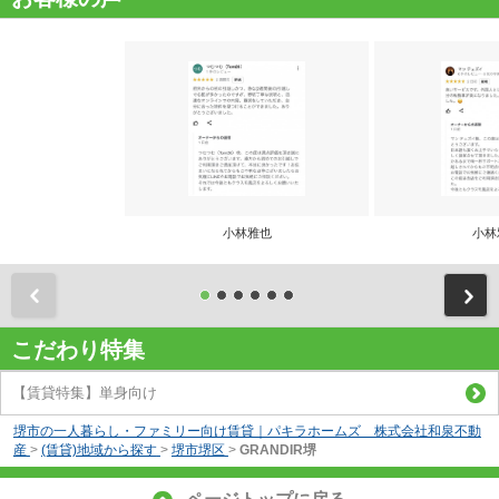
小林雅也
小林
前
こだわり特集
【賃貸特集】単身向け
堺市の一人暮らし・ファミリー向け賃貸｜パキラホームズ 株式会社和泉不動
産
>
(賃貸)地域から探す
>
堺市堺区
>
GRANDIR堺