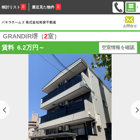
0
0
検討リスト
最近見た物件
お問合せ
GRANDIR堺（
2
室）
賃料
6.2
万円～
空室情報を確認