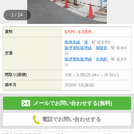
1 / 14
賃料
6万円～6.3万円
南海本線
「
湊
」駅 徒歩9分
阪堺電軌阪堺線
「
御陵前
」駅 徒歩4
交通
分
阪堺電軌阪堺線
「
寺地町
」駅 徒歩9
分
間取り(面積)
1DK～1LDK(25.04㎡～26.50㎡)
築年月
2026年 3月(新築)
メールでお問い合わせする(無料)
電話でお問い合わせする