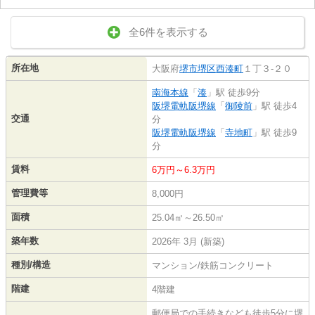
全6件を表示する
所在地
大阪府
堺市堺区
西湊町
１丁３-２０
南海本線
「
湊
」駅 徒歩9分
阪堺電軌阪堺線
「
御陵前
」駅 徒歩4
交通
分
阪堺電軌阪堺線
「
寺地町
」駅 徒歩9
分
賃料
6万円～6.3万円
管理費等
8,000円
面積
25.04㎡～26.50㎡
築年数
2026年 3月 (新築)
種別/構造
マンション/鉄筋コンクリート
階建
4階建
郵便局での手続きなども徒歩5分に堺