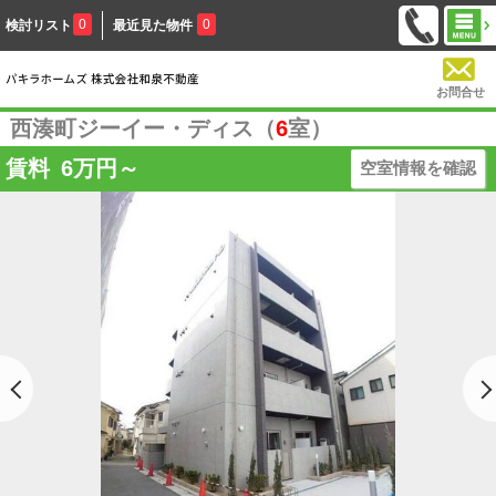
0
0
検討リスト
最近見た物件
お問合せ
西湊町ジーイー・ディス（
6
室）
賃料
6
万円～
空室情報を確認