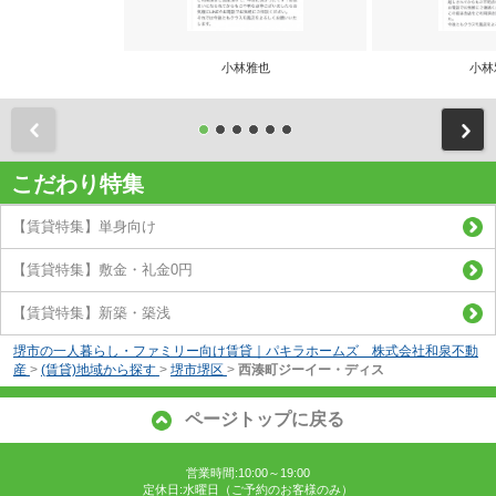
小林雅也
小林
前
こだわり特集
【賃貸特集】単身向け
【賃貸特集】敷金・礼金0円
【賃貸特集】新築・築浅
堺市の一人暮らし・ファミリー向け賃貸｜パキラホームズ 株式会社和泉不動
産
>
(賃貸)地域から探す
>
堺市堺区
>
西湊町ジーイー・ディス
ページトップに戻る
営業時間:10:00～19:00
定休日:水曜日（ご予約のお客様のみ）