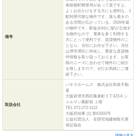
南旅籠町郵便局があって楽ですよ。
よくお出かけをする方にも便利な、2
駅利用可能な物件です。落ち着きの
ある空間が広がっている、2026年築
の物件です。駅徒歩9分に駅が立地す
る物件なので、電車を多く利用する
備考
方にとって便利です。賃貸物件のこ
となら、当社にお任せ下さい。当社
は堺市堺区に特化し、豊富な賃貸物
件情報を取り扱っております。お客
様のニーズに合わせて物件のご紹介
を致しますので、ぜひお気軽にご連
絡下さい。
パキラホームズ 株式会社和泉不動
産
大阪府堺市西区鳳東町５丁423-6 シ
ャルマン鳳駅前 １階
取扱会社
TEL:072-272-1122
大阪府知事 (1) 第63202号
公益社団法人 全国宅地建物取引業
保証協会
情報の見方