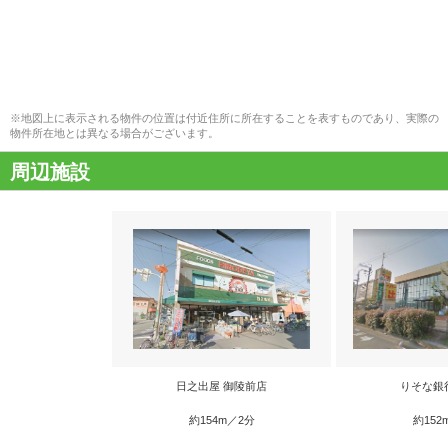
※地図上に表示される物件の位置は付近住所に所在することを表すものであり、実際の
物件所在地とは異なる場合がございます。
周辺施設
日之出屋 御陵前店
りそな銀
約154m／2分
約152