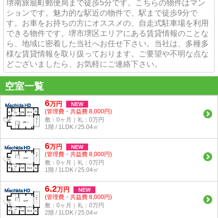
堺南旅籠町郵便局まで徒歩5分です。こちらの物件はマン
ションです。魅力的な駅近の物件で、駅まで徒歩9分で
す。お車をお持ちの方にオススメの、自走式駐車場を利用
できる物件です。堺市堺区エリアにある賃貸情報のことな
ら、地域に密着した当社へお任せ下さい。当社は、多種多
様な賃貸情報を取り扱っております。ご要望や不明な点な
どございましたら、お気軽にご連絡下さい。
空室一覧
6
万
円
NEW
(管理費・共益費 8,000円)
敷：0ヶ月｜礼：0万円
1階 / 1LDK / 25.04㎡
6
万
円
NEW
(管理費・共益費 8,000円)
敷：0ヶ月｜礼：0万円
1階 / 1LDK / 25.04㎡
6.2
万
円
NEW
(管理費・共益費 8,000円)
敷：0ヶ月｜礼：0万円
2階 / 1LDK / 25.04㎡