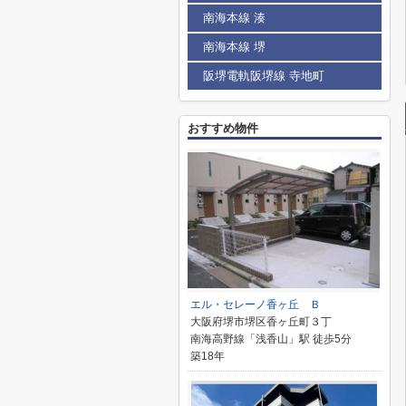
南海本線 湊
南海本線 堺
阪堺電軌阪堺線 寺地町
おすすめ物件
エル・セレーノ香ヶ丘 Ｂ
大阪府堺市堺区香ヶ丘町３丁
南海高野線「浅香山」駅 徒歩5分
築18年