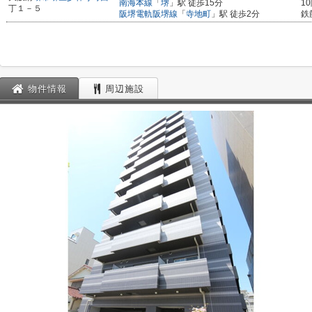
南海本線
「
堺
」駅 徒歩15分
1
丁１－５
阪堺電軌阪堺線
「
寺地町
」駅 徒歩2分
鉄
物件情報
周辺施設