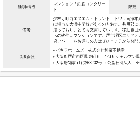
マンション / 鉄筋コンクリー
種別/構造
階建
ト
少林寺町西エヌエム・トラント・トワ：南海本
に堺市立大浜中学校があるのも魅力。共用部に
備考
揃っており、とても充実しています。移動範囲
らの物件はマンションです。堺市堺区エリアと
貸アパートをお探しの方はぜひコチラからお問
パキラホームズ 株式会社和泉不動産
大阪府堺市西区鳳東町５丁423-6 シャルマン鳳
取扱会社
大阪府知事 (1) 第63202号
公益社団法人 全