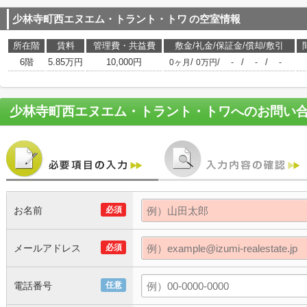
少林寺町西エヌエム・トラント・トワ
の空室情報
所在階
賃料
管理費・共益費
敷金/礼金/保証金/償却/敷引
6階
5.85万円
10,000円
/
/
/
/
0ヶ月
0万円
-
-
-
少林寺町西エヌエム・トラント・トワ
へのお問い
お名前
必須
メールアドレス
必須
電話番号
任意