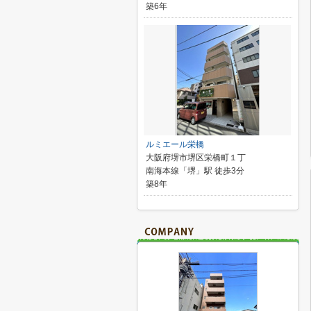
築6年
ルミエール栄橋
大阪府堺市堺区栄橋町１丁
南海本線「堺」駅 徒歩3分
築8年