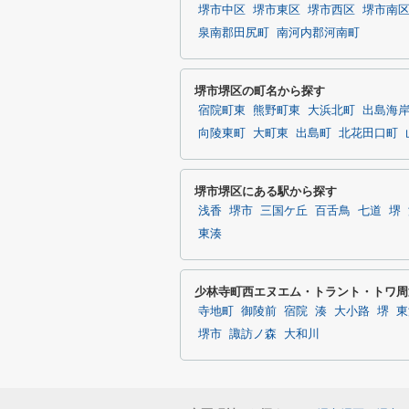
堺市中区
堺市東区
堺市西区
堺市南
泉南郡田尻町
南河内郡河南町
堺市堺区の町名から探す
宿院町東
熊野町東
大浜北町
出島海
向陵東町
大町東
出島町
北花田口町
堺市堺区にある駅から探す
浅香
堺市
三国ケ丘
百舌鳥
七道
堺
東湊
少林寺町西エヌエム・トラント・トワ周
寺地町
御陵前
宿院
湊
大小路
堺
東
堺市
諏訪ノ森
大和川