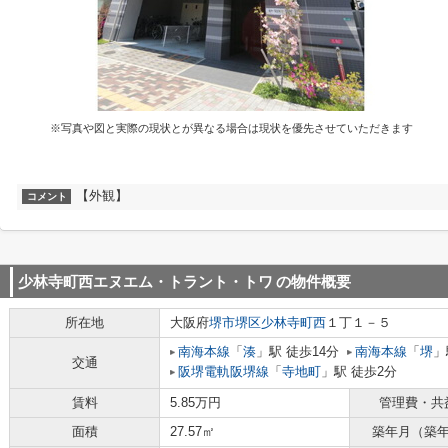
※写真や図と実際の現状とが異なる場合は現状を優先させていただきます
【外観】
コメント
少林寺町西エヌエム・トラント・トワ
の物件概要
所在地
大阪府
堺市堺区
少林寺町西
１丁１－５
南海本線
「
湊
」駅 徒歩14分
南海本線
「
堺
」
交通
阪堺電軌阪堺線
「
寺地町
」駅 徒歩2分
賃料
5.85万円
管理費・共
面積
27.57㎡
築年月（築