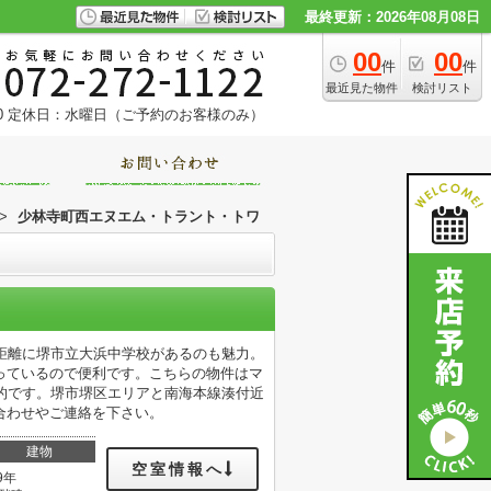
最終更新：2026年08月08日
00
00
件
件
最近見た物件
検討リスト
0
定休日：水曜日（ご予約のお客様のみ）
>
少林寺町西エヌエム・トラント・トワ
距離に堺市立大浜中学校があるのも魅力。
っているので便利です。こちらの物件はマ
的です。堺市堺区エリアと南海本線湊付近
合わせやご連絡を下さい。
建物
空室情報へ
9年