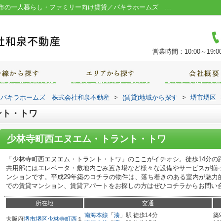
少林寺町西エヌエム・トラント・トワ／堺市の一人暮らし・ファミリー向け賃貸／パキラホームズ 株式会社和泉不動産
営業時間：10:00～19:0
｜パキラホームズ 株式会社和泉不動産
>
(賃貸)地域から探す
>
堺市堺区
ント・トワ
少林寺町西エヌエム・トラント・トワ
「少林寺町西エヌエム・トラント・トワ」のここがイチオシ。徒歩14分の
共用部にはエレベータ・敷地内ごみ置き場など様々な設備やサービスが揃
ンションです。平成29年築のコチラの物件は、落ち着きのある室内が魅力
での賃貸マンション、賃貸アパートをお探しの方はぜひコチラからお問い
所在地
交通
南海本線
「
湊
」駅 徒歩14分
築
大阪府
堺市堺区
少林寺町西
１