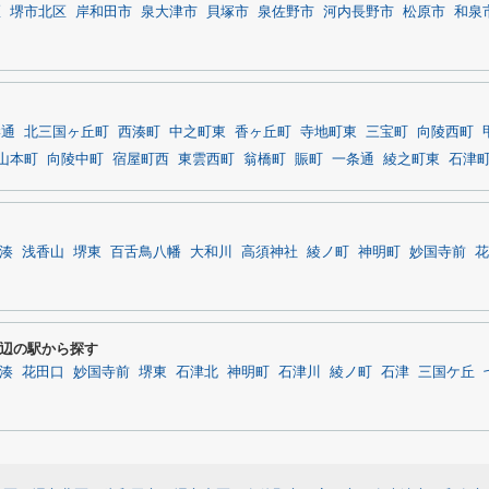
区
堺市北区
岸和田市
泉大津市
貝塚市
泉佐野市
河内長野市
松原市
和泉
岸通
北三国ヶ丘町
西湊町
中之町東
香ヶ丘町
寺地町東
三宝町
向陵西町
山本町
向陵中町
宿屋町西
東雲西町
翁橋町
賑町
一条通
綾之町東
石津
湊
浅香山
堺東
百舌鳥八幡
大和川
高須神社
綾ノ町
神明町
妙国寺前
花
辺の駅から探す
湊
花田口
妙国寺前
堺東
石津北
神明町
石津川
綾ノ町
石津
三国ケ丘