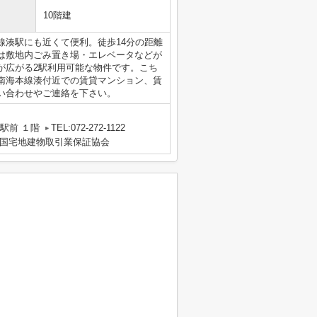
10階建
線湊駅にも近くて便利。徒歩14分の距離
は敷地内ごみ置き場・エレベータなどが
が広がる2駅利用可能な物件です。こち
南海本線湊付近での賃貸マンション、賃
い合わせやご連絡を下さい。
駅前 １階
TEL:072-272-1122
国宅地建物取引業保証協会