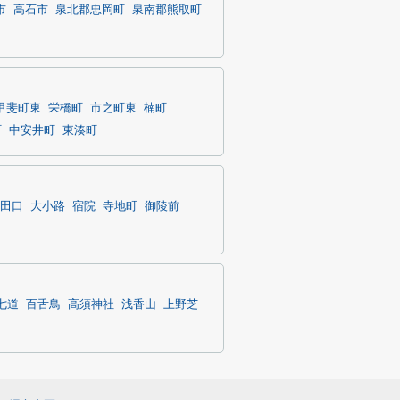
市
高石市
泉北郡忠岡町
泉南郡熊取町
甲斐町東
栄橋町
市之町東
楠町
町
中安井町
東湊町
田口
大小路
宿院
寺地町
御陵前
七道
百舌鳥
高須神社
浅香山
上野芝