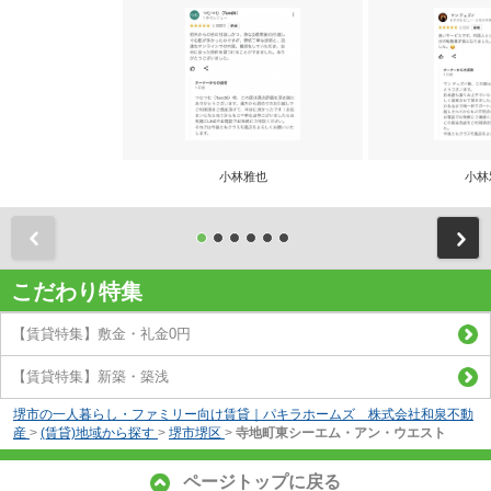
小林雅也
小林
前
こだわり特集
【賃貸特集】敷金・礼金0円
【賃貸特集】新築・築浅
堺市の一人暮らし・ファミリー向け賃貸｜パキラホームズ 株式会社和泉不動
産
>
(賃貸)地域から探す
>
堺市堺区
>
寺地町東シーエム・アン・ウエスト
ページトップに戻る