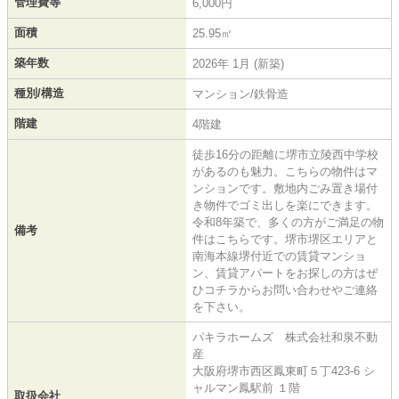
管理費等
6,000円
面積
25.95㎡
築年数
2026年 1月 (新築)
種別/構造
マンション/鉄骨造
階建
4階建
徒歩16分の距離に堺市立陵西中学校
があるのも魅力。こちらの物件はマ
ンションです。敷地内ごみ置き場付
き物件でゴミ出しを楽にできます。
令和8年築で、多くの方がご満足の物
備考
件はこちらです。堺市堺区エリアと
南海本線堺付近での賃貸マンショ
ン、賃貸アパートをお探しの方はぜ
ひコチラからお問い合わせやご連絡
を下さい。
パキラホームズ 株式会社和泉不動
産
大阪府堺市西区鳳東町５丁423-6 シ
ャルマン鳳駅前 １階
取扱会社