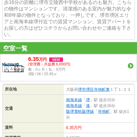
歩16分の距離に堺市立陵西中学校があるのも魅力。こちら
の物件はマンションです。清潔感のある室内が魅力的な令
和8年築の物件となっており、一押しです。堺市堺区エリ
アと南海本線堺付近での賃貸マンション、賃貸アパートを
お探しの方はぜひコチラからお問い合わせやご連絡を下さ
い。
空室一覧
6.35
万
円
NEW
(管理費・共益費 6,000円)
敷：0ヶ月｜礼：0万円
3階 / 2K / 25.95㎡
所在地
大阪府
堺市堺区
寺地町東
１丁１-２３
南海本線
「
堺
」駅 徒歩15分
南海本線
「
湊
」駅 徒歩16分
交通
阪堺電軌阪堺線
「
寺地町
」駅 徒歩1
分
賃料
6.35万円