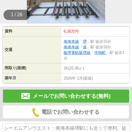
1 / 26
賃料
6.35万円
南海本線
「
堺
」駅 徒歩15分
南海本線
「
湊
」駅 徒歩16分
交通
阪堺電軌阪堺線
「
寺地町
」駅 徒歩1
分
間取り(面積)
2K(25.95㎡)
築年月
2026年 1月(新築)
メールでお問い合わせする(無料)
電話でお問い合わせする
シーエムアンウエスト：南海本線堺駅にも近くて便利。徒