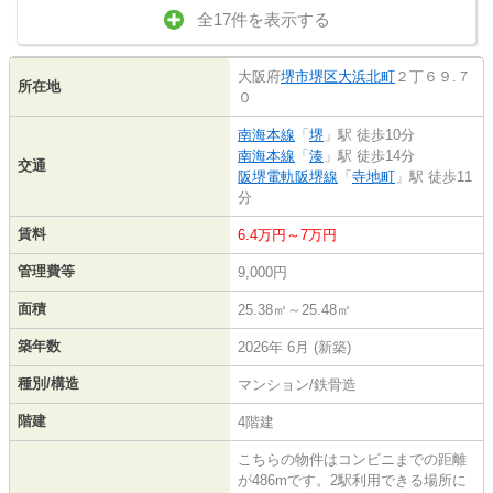
全17件を表示する
大阪府
堺市堺区
大浜北町
２丁６９.７
所在地
０
南海本線
「
堺
」駅 徒歩10分
南海本線
「
湊
」駅 徒歩14分
交通
阪堺電軌阪堺線
「
寺地町
」駅 徒歩11
分
賃料
6.4万円～7万円
管理費等
9,000円
面積
25.38㎡～25.48㎡
築年数
2026年 6月 (新築)
種別/構造
マンション/鉄骨造
階建
4階建
こちらの物件はコンビニまでの距離
が486mです。2駅利用できる場所に