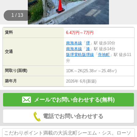
1 / 13
賃料
6.4万円～7万円
南海本線
「
堺
」駅 徒歩10分
南海本線
「
湊
」駅 徒歩14分
交通
阪堺電軌阪堺線
「
寺地町
」駅 徒歩11
分
間取り(面積)
1DK～2K(25.38㎡～25.48㎡)
築年月
2026年 6月(新築)
メールでお問い合わせする(無料)
電話でお問い合わせする
こだわりポイント満載の大浜北町シーエム・シス。ローソ