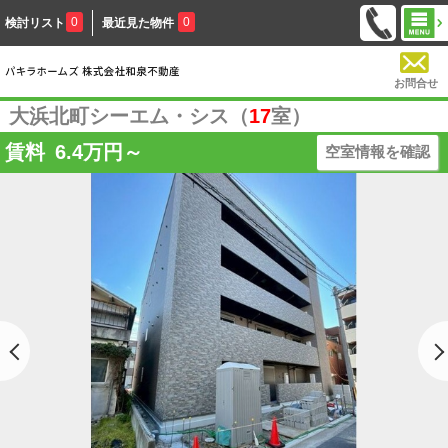
0
0
検討リスト
最近見た物件
お問合せ
大浜北町シーエム・シス（
17
室）
賃料
6.4
万円～
空室情報を確認