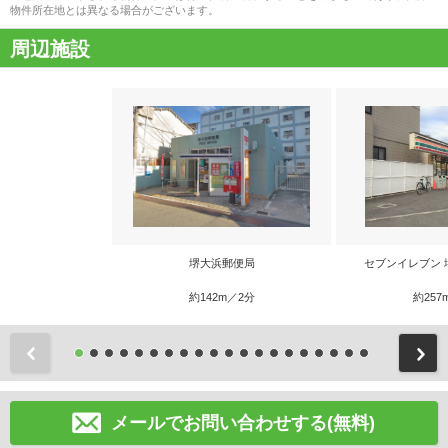
物件所在地とは異なる場合がございます。
周辺施設
堺大浜郵便局
セブンイレブン 
約142m／2分
約257
前
メールでお問い合わせする(無料)