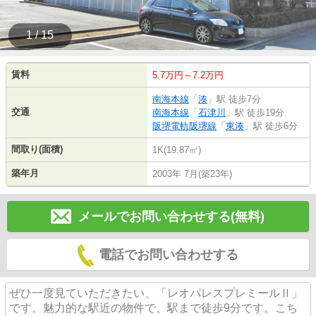
1 / 15
賃料
5.7万円～7.2万円
南海本線
「
湊
」駅 徒歩7分
交通
南海本線
「
石津川
」駅 徒歩19分
阪堺電軌阪堺線
「
東湊
」駅 徒歩6分
間取り(面積)
1K(19.87㎡)
築年月
2003年 7月(築23年)
メールでお問い合わせする(無料)
電話でお問い合わせする
ぜひ一度見ていただきたい、「レオパレスプレミールⅡ」
です。魅力的な駅近の物件で、駅まで徒歩9分です。こち