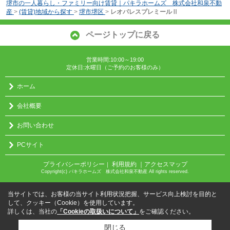
堺市の一人暮らし・ファミリー向け賃貸｜パキラホームズ 株式会社和泉不動
産
>
(賃貸)地域から探す
>
堺市堺区
>
レオパレスプレミールⅡ
ページトップに戻る
営業時間:10:00～19:00
定休日:水曜日（ご予約のお客様のみ）
ホーム
会社概要
お問い合わせ
PCサイト
プライバシーポリシー
利用規約
｜アクセスマップ
｜
Copyright(c) パキラホームズ 株式会社和泉不動産 All rights reserved.
当サイトでは、お客様の当サイト利用状況把握、サービス向上検討を目的と
して、クッキー（Cookie）を使用しています。
詳しくは、当社の
「Cookieの取扱いについて」
をご確認ください。
閉じる