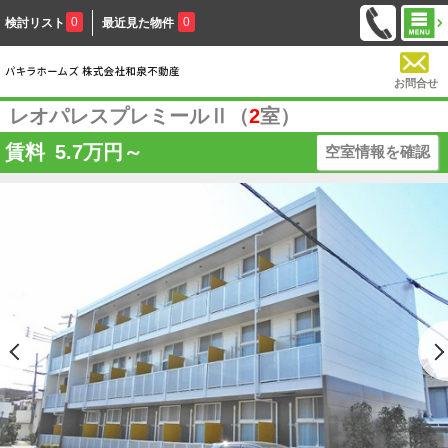
0
0
検討リスト
最近見た物件
お問合せ
レオパレスプレミールⅡ（
2
室）
賃料
5.7
万円～
空室情報を確認