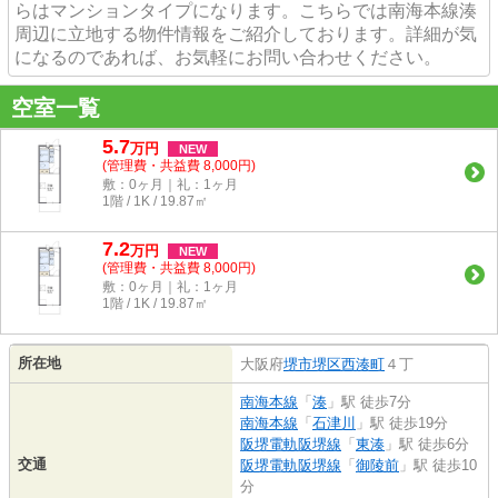
らはマンションタイプになります。こちらでは南海本線湊
周辺に立地する物件情報をご紹介しております。詳細が気
になるのであれば、お気軽にお問い合わせください。
空室一覧
5.7
万
円
NEW
(管理費・共益費 8,000円)
敷：0ヶ月｜礼：1ヶ月
1階 / 1K / 19.87㎡
7.2
万
円
NEW
(管理費・共益費 8,000円)
敷：0ヶ月｜礼：1ヶ月
1階 / 1K / 19.87㎡
所在地
大阪府
堺市堺区
西湊町
４丁
南海本線
「
湊
」駅 徒歩7分
南海本線
「
石津川
」駅 徒歩19分
阪堺電軌阪堺線
「
東湊
」駅 徒歩6分
交通
阪堺電軌阪堺線
「
御陵前
」駅 徒歩10
分