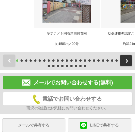
認定こども園石津川保育園
幼保連携型認定こ
約1583m／20分
約3121
前
メールでお問い合わせする(無料)
電話でお問い合わせする
現況の確認はお気軽にお問い合わせください。
メールで共有する
LINEで共有する