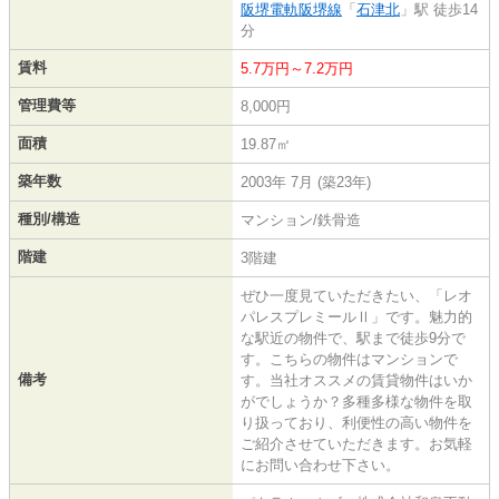
阪堺電軌阪堺線
「
石津北
」駅 徒歩14
分
賃料
5.7万円～7.2万円
管理費等
8,000円
面積
19.87㎡
築年数
2003年 7月 (築23年)
種別/構造
マンション/鉄骨造
階建
3階建
ぜひ一度見ていただきたい、「レオ
パレスプレミールⅡ」です。魅力的
な駅近の物件で、駅まで徒歩9分で
す。こちらの物件はマンションで
備考
す。当社オススメの賃貸物件はいか
がでしょうか？多種多様な物件を取
り扱っており、利便性の高い物件を
ご紹介させていただきます。お気軽
にお問い合わせ下さい。