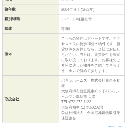
築年数
2004年 4月 (築22年)
種別/構造
アパート/軽量鉄骨
階建
2階建
こちらの物件はアパートです。アク
セスの良い徒歩10分の物件です。賃
貸物件をお探しなら、当社にお任せ
備考
ください。当社は、賃貸物件を豊富
に取り扱っております。お客様のご
希望に適した物件をご紹介できるよ
う、全力で努めて参ります。
パキラホームズ 株式会社和泉不動
産
大阪府堺市西区鳳東町５丁423-6 シ
ャルマン鳳駅前 １階
取扱会社
TEL:072-272-1122
大阪府知事 (1) 第63202号
公益社団法人 全国宅地建物取引業
保証協会