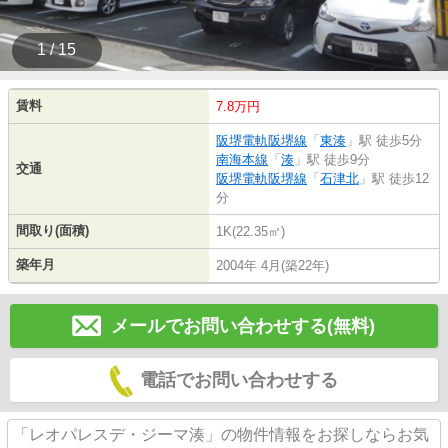
1 / 15
賃料
7.8万円
阪堺電軌阪堺線
「
東湊
」駅 徒歩5分
南海本線
「
湊
」駅 徒歩9分
交通
阪堺電軌阪堺線
「
石津北
」駅 徒歩12
分
間取り(面積)
1K(22.35㎡)
築年月
2004年 4月(築22年)
メールでお問い合わせする(無料)
電話でお問い合わせする
「レオパレスデ・ジーマ湊」の物件情報をお探しならお気