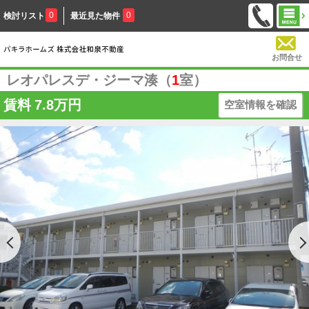
0
0
検討リスト
最近見た物件
お問合せ
レオパレスデ・ジーマ湊（
1
室）
賃料
7.8万円
空室情報を確認