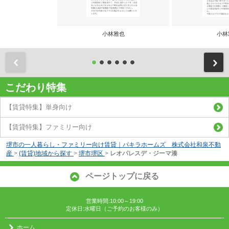
小林雅也
小林
前
こだわり特集
【賃貸特集】単身向け
【賃貸特集】ファミリー向け
堺市の一人暮らし・ファミリー向け賃貸｜パキラホームズ 株式会社和泉不動
産
>
(賃貸)地域から探す
>
堺市堺区
>
レオパレスデ・ジーマ湊
ページトップに戻る
営業時間:10:00～19:00
定休日:水曜日（ご予約のお客様のみ）
ホーム