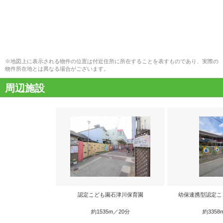
※地図上に表示される物件の位置は付近住所に所在することを表すものであり、実際の
物件所在地とは異なる場合がございます。
周辺施設
認定こども園石津川保育園
幼保連携型認定こ
約1535m／20分
約3358