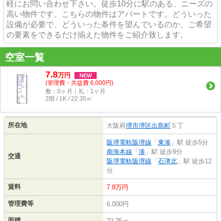
軽にお問い合わせ下さい。徒歩10分に駅のある、ニーズの
高い物件です。こちらの物件はアパートです。どういった
設備が必要で、どういった条件を望んでいるのか。ご希望
の要素をできるだけ揃えた物件をご紹介致します。
空室一覧
7.8
万
円
NEW
(管理費・共益費 6,000円)
敷：0ヶ月｜礼：1ヶ月
2階 / 1K / 22.35㎡
所在地
大阪府
堺市堺区
出島町
５丁
阪堺電軌阪堺線
「
東湊
」駅 徒歩5分
南海本線
「
湊
」駅 徒歩9分
交通
阪堺電軌阪堺線
「
石津北
」駅 徒歩12
分
賃料
7.8万円
管理費等
6,000円
面積
22.35㎡