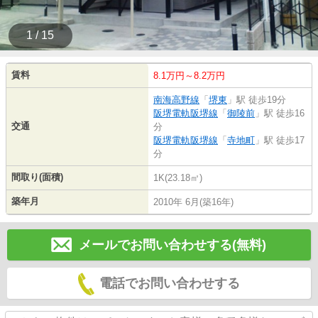
1 / 15
賃料
8.1万円～8.2万円
南海高野線
「
堺東
」駅 徒歩19分
阪堺電軌阪堺線
「
御陵前
」駅 徒歩16
交通
分
阪堺電軌阪堺線
「
寺地町
」駅 徒歩17
分
間取り(面積)
1K(23.18㎡)
築年月
2010年 6月(築16年)
メールでお問い合わせする(無料)
電話でお問い合わせする