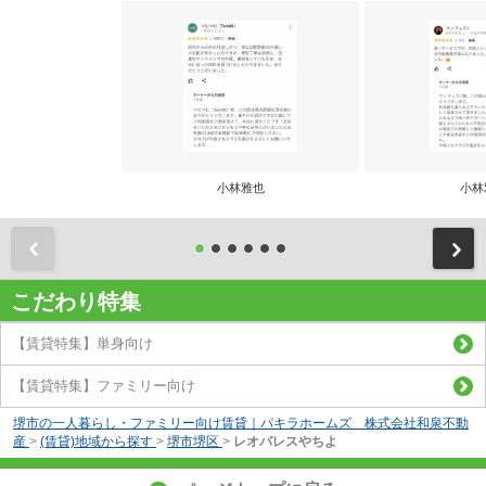
小林雅也
小林
前
こだわり特集
【賃貸特集】単身向け
【賃貸特集】ファミリー向け
堺市の一人暮らし・ファミリー向け賃貸｜パキラホームズ 株式会社和泉不動
産
>
(賃貸)地域から探す
>
堺市堺区
>
レオパレスやちよ