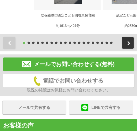
幼保連携型認定こども園堺東保育園
認定こども園
約1613m／21分
約2370
前
メールでお問い合わせする(無料)
電話でお問い合わせする
現況の確認はお気軽にお問い合わせください。
メールで共有する
LINEで共有する
お客様の声