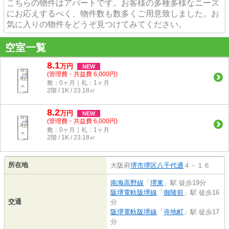
こちらの物件はアパートです。お客様の多種多様なニーズ
にお応えするべく、物件数も数多くご用意致しました。お
気に入りの物件をどうぞ見つけてみてください。
空室一覧
8.1
万
円
NEW
(管理費・共益費 6,000円)
敷：0ヶ月｜礼：1ヶ月
2階 / 1K / 23.18㎡
8.2
万
円
NEW
(管理費・共益費 6,000円)
敷：0ヶ月｜礼：1ヶ月
2階 / 1K / 23.18㎡
所在地
大阪府
堺市堺区
八千代通
４－１６
南海高野線
「
堺東
」駅 徒歩19分
阪堺電軌阪堺線
「
御陵前
」駅 徒歩16
交通
分
阪堺電軌阪堺線
「
寺地町
」駅 徒歩17
分