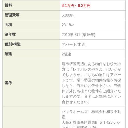
賃料
8.1万円～8.2万円
管理費等
6,000円
面積
23.18㎡
築年数
2010年 6月 (築16年)
種別/構造
アパート/木造
階建
2階建
堺市堺区周辺にある物件をお求めの
方は「レオパレスやちよ」はいかが
でしょうか。こちらの物件はアパー
トです。堺市堺区の物件情報をお探
備考
しなら、当社にお任せ下さい。当物
件以外にも様々な物件をご紹介いた
しますので、まずはお気軽にお問い
合わせください。
パキラホームズ 株式会社和泉不動
産
大阪府堺市西区鳳東町５丁423-6 シ
ャルマン鳳駅前 １階