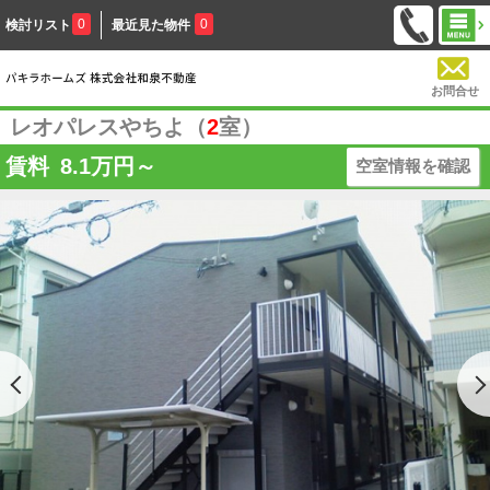
0
0
検討リスト
最近見た物件
お問合せ
レオパレスやちよ（
2
室）
賃料
8.1
万円～
空室情報を確認