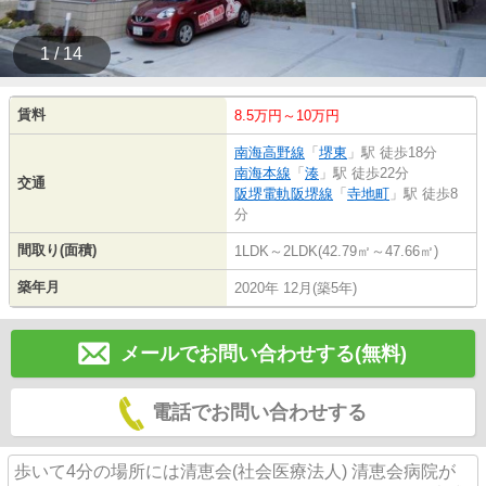
1 / 14
賃料
8.5万円～10万円
南海高野線
「
堺東
」駅 徒歩18分
南海本線
「
湊
」駅 徒歩22分
交通
阪堺電軌阪堺線
「
寺地町
」駅 徒歩8
分
間取り(面積)
1LDK～2LDK(42.79㎡～47.66㎡)
築年月
2020年 12月(築5年)
メールでお問い合わせする(無料)
電話でお問い合わせする
歩いて4分の場所には清恵会(社会医療法人) 清恵会病院が