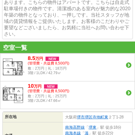
あります。こちらの物件はアパートです。こちらは自走式
駐車場付きの物件です。清潔感のある室内が魅力的な2020
年築の物件となっており、一押しです。当社スタッフが地
域の賃貸情報をご提供いたします。お客様のこだわりやご
要望などございましたら、お気軽に当社へお問い合わせ下
さい。
空室一覧
8.5
万
円
NEW
(管理費・共益費 8,500円)
敷：2万円｜礼：18万円
3階 / 1LDK / 42.79㎡
10
万
円
NEW
(管理費・共益費 8,500円)
敷：2万円｜礼：25万円
3階 / 2LDK / 47.66㎡
所在地
大阪府
堺市堺区
寺地町東
２丁1-28
南海高野線
「
堺東
」駅 徒歩18分
南海本線
「
湊
」駅 徒歩22分