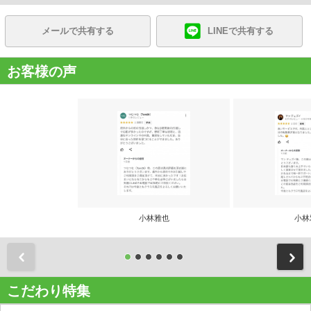
メールで共有する
LINEで共有する
お客様の声
小林雅也
小林
前
こだわり特集