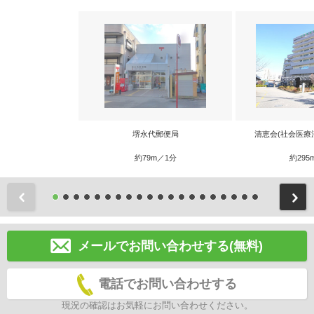
堺永代郵便局
清恵会(社会医療
約79m／1分
約295
前
メールでお問い合わせする(無料)
電話でお問い合わせする
現況の確認はお気軽にお問い合わせください。