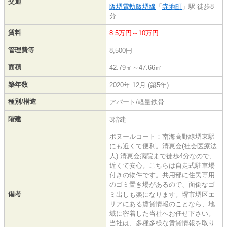
交通
阪堺電軌阪堺線
「
寺地町
」駅 徒歩8
分
賃料
8.5万円～10万円
管理費等
8,500円
面積
42.79㎡～47.66㎡
築年数
2020年 12月 (築5年)
種別/構造
アパート/軽量鉄骨
階建
3階建
ボヌールコート：南海高野線堺東駅
にも近くて便利。清恵会(社会医療法
人) 清恵会病院まで徒歩4分なので、
近くて安心。こちらは自走式駐車場
付きの物件です。共用部に住民専用
のゴミ置き場があるので、面倒なゴ
備考
ミ出しも楽になります。堺市堺区エ
リアにある賃貸情報のことなら、地
域に密着した当社へお任せ下さい。
当社は、多種多様な賃貸情報を取り