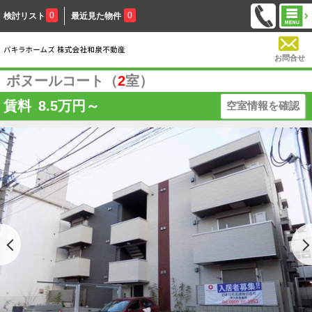
0
0
検討リスト
最近見た物件
お問合せ
ボヌールコート（
2
室）
賃料
8.5
万円～
空室情報を確認