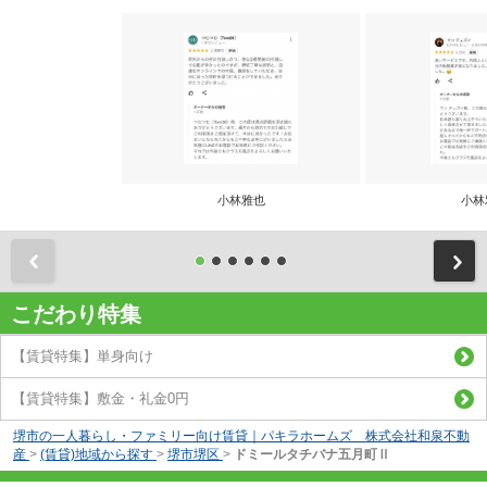
小林雅也
小林
前
こだわり特集
【賃貸特集】単身向け
【賃貸特集】敷金・礼金0円
堺市の一人暮らし・ファミリー向け賃貸｜パキラホームズ 株式会社和泉不動
産
>
(賃貸)地域から探す
>
堺市堺区
>
ドミールタチバナ五月町Ⅱ