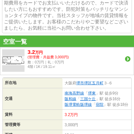
期費用をカードでお支払いいただけるので、カードで決済
したい方にもおすすめです。防犯対策もバッチリなマンシ
ョンタイプの物件です。当社スタッフが地域の賃貸情報を
ご提供いたします。お客様のこだわりやご要望などござい
ましたら、お気軽に当社へお問い合わせ下さい。
空室一覧
3.2
万
円
(管理費・共益費 3,000円)
敷：0万円｜礼：0万円
4階 / 1K / 19.11㎡
所在地
大阪府
堺市堺区
五月町
３-６
南海高野線
「
堺東
」駅 徒歩9分
交通
阪和線
「
三国ケ丘
」駅 徒歩16分
阪堺電軌阪堺線
「
宿院
」駅 徒歩18分
賃料
3.2万円
管理費等
3,000円