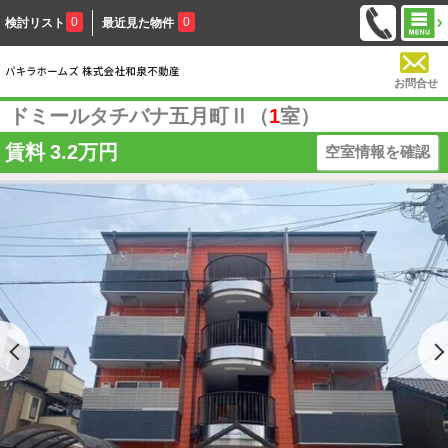
0
0
検討リスト
最近見た物件
お問合せ
ドミールタチバナ五月町Ⅱ（
1
室）
賃料
3.2万円
空室情報を確認