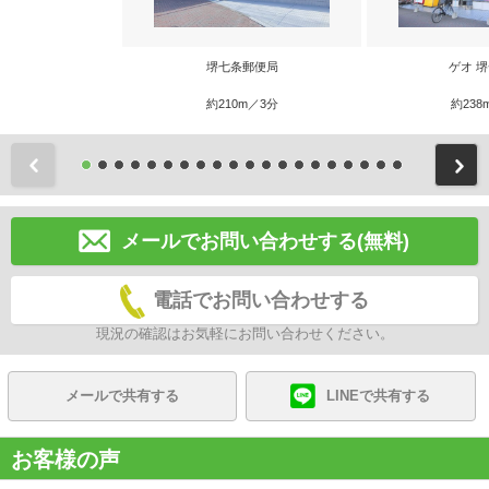
堺七条郵便局
ゲオ 
約210m／3分
約238
前
メールでお問い合わせする(無料)
電話でお問い合わせする
現況の確認はお気軽にお問い合わせください。
メールで共有する
LINEで共有する
お客様の声