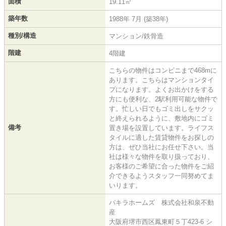
面積
19.11㎡
築年数
1988年 7月 (築38年)
種別/構造
マンション/鉄骨造
階建
4階建
こちらの物件はコンビニまで468mに
あります。こちらはマンションタイ
プになります。よくお出かけをする
方にも便利な、2駅利用可能な物件で
す。忙しい日でもゴミ出しをサクッ
と終えられるように、敷地内にゴミ
備考
置き場を設置しています。ライフス
タイルに適した賃貸物件をお探しの
方は、ぜひ当社にお任せ下さい。当
社は様々な物件を取り扱っており、
お客様のご希望に合った物件をご紹
介できるようスタッフ一同努めてま
いります。
パキラホームズ 株式会社和泉不動
産
大阪府堺市西区鳳東町５丁423-6 シ