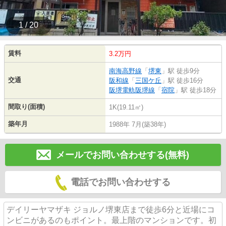
1 / 20
賃料
3.2万円
南海高野線
「
堺東
」駅 徒歩9分
交通
阪和線
「
三国ケ丘
」駅 徒歩16分
阪堺電軌阪堺線
「
宿院
」駅 徒歩18分
間取り(面積)
1K(19.11㎡)
築年月
1988年 7月(築38年)
メールでお問い合わせする(無料)
電話でお問い合わせする
デイリーヤマザキ ジョルノ堺東店まで徒歩6分と近場にコ
ンビニがあるのもポイント。最上階のマンションです。初