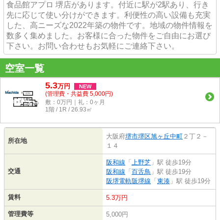
食品館アプロ 堺店があります。付近に駅が2駅あり、行き
先に応じて使い分けができます。利便性の高い設備も充実
した、高ニーズな2022年築の物件です。地域の物件情報を
数多く集めました。お客様に合った物件をご自由にお選び
下さい。お問い合わせもお気軽にご連絡下さい。
空室一覧
5.3
万
円
NEW
(管理費・共益費 5,000円)
敷：0万円｜礼：0ヶ月
1階 / 1R / 26.93㎡
大阪府
堺市堺区
旭ヶ丘中町
２丁２－
所在地
１４
阪和線
「
上野芝
」駅 徒歩19分
交通
阪和線
「
百舌鳥
」駅 徒歩19分
阪堺電軌阪堺線
「
東湊
」駅 徒歩19分
賃料
5.3万円
管理費等
5,000円