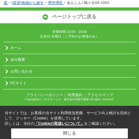
産
>
(賃貸)地域から探す
>
堺市堺区
>
あんしん+旭ヶ丘08-1064
ページトップに戻る
営業時間:10:00～19:00
定休日:水曜日（ご予約のお客様のみ）
ホーム
会社概要
お問い合わせ
PCサイト
プライバシーポリシー
利用規約
｜アクセスマップ
｜
Copyright(c) パキラホームズ 株式会社和泉不動産 All rights reserved.
当サイトでは、お客様の当サイト利用状況把握、サービス向上検討を目的と
して、クッキー（Cookie）を使用しています。
詳しくは、当社の
「Cookieの取扱いについて」
をご確認ください。
閉じる