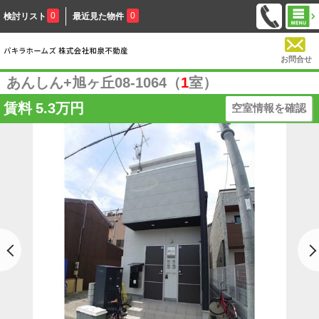
0
0
検討リスト
最近見た物件
お問合せ
あんしん+旭ヶ丘08-1064（
1
室）
賃料
5.3万円
空室情報を確認