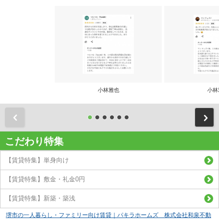
小林雅也
小林
前
こだわり特集
【賃貸特集】単身向け
【賃貸特集】敷金・礼金0円
【賃貸特集】新築・築浅
堺市の一人暮らし・ファミリー向け賃貸｜パキラホームズ 株式会社和泉不動