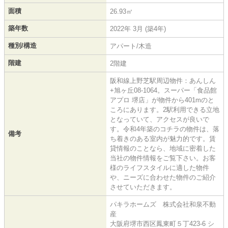
面積
26.93㎡
築年数
2022年 3月 (築4年)
種別/構造
アパート/木造
階建
2階建
阪和線上野芝駅周辺物件：あんしん
+旭ヶ丘08-1064。スーパー「食品館
アプロ 堺店」が物件から401mのと
ころにあります。2駅利用できる立地
となっていて、アクセスが良いで
す。令和4年築のコチラの物件は、落
備考
ち着きのある室内が魅力的です。賃
貸情報のことなら、地域に密着した
当社の物件情報をご覧下さい。お客
様のライフスタイルに適した物件
や、ニーズに合わせた物件のご紹介
させていただきます。
パキラホームズ 株式会社和泉不動
産
大阪府堺市西区鳳東町５丁423-6 シ