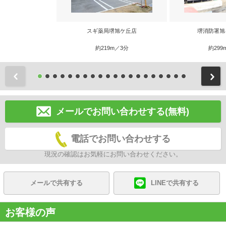
スギ薬局堺旭ケ丘店
堺消防署旭
約219m／3分
約299
前
メールでお問い合わせする(無料)
電話でお問い合わせする
現況の確認はお気軽にお問い合わせください。
メールで共有する
LINEで共有する
お客様の声