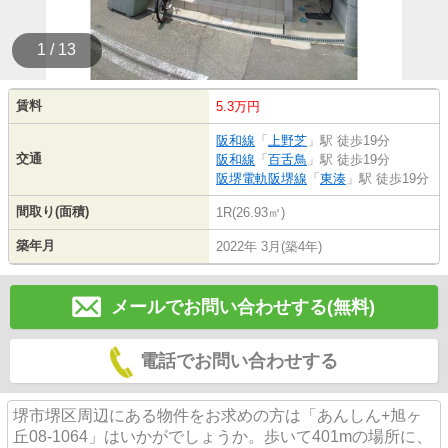
1 / 13
賃料
5.3万円
阪和線
「
上野芝
」駅 徒歩19分
交通
阪和線
「
百舌鳥
」駅 徒歩19分
阪堺電軌阪堺線
「
東湊
」駅 徒歩19分
間取り(面積)
1R(26.93㎡)
築年月
2022年 3月(築4年)
メールでお問い合わせする(無料)
電話でお問い合わせする
堺市堺区周辺にある物件をお求めの方は「あんしん+旭ヶ
丘08-1064」はいかがでしょうか。歩いて401mの場所に、