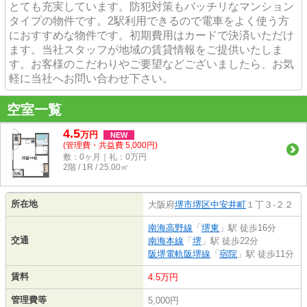
とても充実しています。防犯対策もバッチリなマンション
タイプの物件です。2駅利用できるので電車をよく使う方
におすすめな物件です。初期費用はカードで決済いただけ
ます。当社スタッフが地域の賃貸情報をご提供いたしま
す。お客様のこだわりやご要望などございましたら、お気
軽に当社へお問い合わせ下さい。
空室一覧
4.5
万
円
NEW
(管理費・共益費 5,000円)
敷：0ヶ月｜礼：0万円
2階 / 1R / 25.00㎡
所在地
大阪府
堺市堺区
中安井町
１丁３-２２
南海高野線
「
堺東
」駅 徒歩16分
交通
南海本線
「
堺
」駅 徒歩22分
阪堺電軌阪堺線
「
宿院
」駅 徒歩11分
賃料
4.5万円
管理費等
5,000円