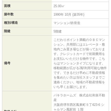
面積
25.00㎡
築年数
1990年 10月 (築35年)
種別/構造
マンション/鉄骨造
階建
5階建
こだわりポイント満載のＯＢＣマン
ション。共用部にはエレベータ・敷
地内ごみ置き場などが揃っておりま
す。クレジットカードで初期費用を
お支払いいただける物件です。こち
備考
らはマンションタイプになります。
移動範囲が広がる2駅利用可能な物件
です。できるだけ早めに不動産情報
を集めたい方は当社スタッフまでご
連絡ください。地域の不動産情報を
いち早くお届けします。
パキラホームズ 株式会社和泉不動
産
大阪府堺市西区鳳東町５丁423-6 シ
ャルマン鳳駅前 １階