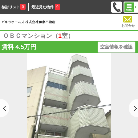
0
0
検討リスト
最近見た物件
お問合せ
ＯＢＣマンション（
1
室）
賃料
4.5万円
空室情報を確認