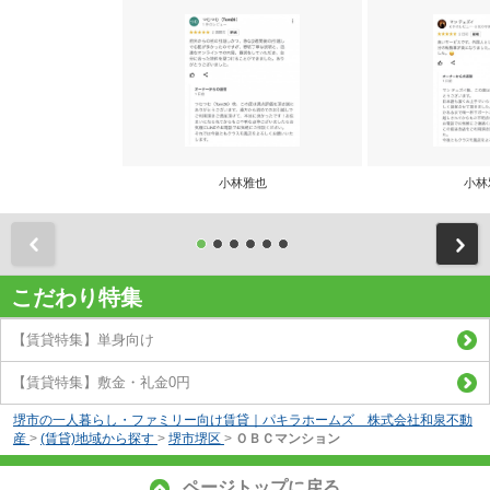
小林雅也
小林
前
こだわり特集
【賃貸特集】単身向け
【賃貸特集】敷金・礼金0円
堺市の一人暮らし・ファミリー向け賃貸｜パキラホームズ 株式会社和泉不動
産
>
(賃貸)地域から探す
>
堺市堺区
>
ＯＢＣマンション
ページトップに戻る