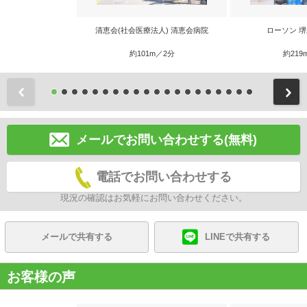
清恵会(社会医療法人) 清恵会病院
ローソン 
約101m／2分
約219
前
メールでお問い合わせする(無料)
電話でお問い合わせする
現況の確認はお気軽にお問い合わせください。
メールで共有する
LINEで共有する
お客様の声