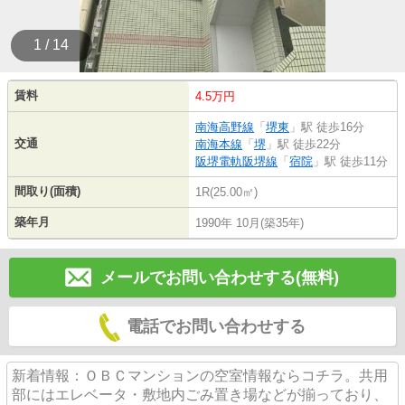
1 / 14
賃料
4.5万円
南海高野線
「
堺東
」駅 徒歩16分
交通
南海本線
「
堺
」駅 徒歩22分
阪堺電軌阪堺線
「
宿院
」駅 徒歩11分
間取り(面積)
1R(25.00㎡)
築年月
1990年 10月(築35年)
メールでお問い合わせする(無料)
電話でお問い合わせする
新着情報：ＯＢＣマンションの空室情報ならコチラ。共用
部にはエレベータ・敷地内ごみ置き場などが揃っており、