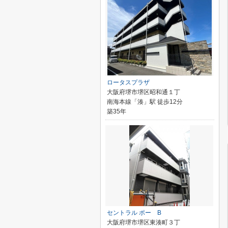
ロータスプラザ
大阪府堺市堺区昭和通１丁
南海本線「湊」駅 徒歩12分
築35年
セントラル ポー B
大阪府堺市堺区東湊町３丁