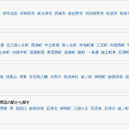
区
堺市北区
岸和田市
泉大津市
貝塚市
泉佐野市
河内長野市
松原市
和泉
岸通
北三国ヶ丘町
西湊町
中之町東
香ヶ丘町
寺地町東
三宝町
向陵西町
山本町
向陵中町
宿屋町西
東雲西町
翁橋町
賑町
一条通
綾之町東
石津
湊
浅香山
堺東
百舌鳥八幡
大和川
高須神社
綾ノ町
神明町
妙国寺前
花
周辺の駅から探す
堺東
堺
花田口
妙国寺前
石津北
神明町
三国ケ丘
百舌鳥
石津川
綾ノ町