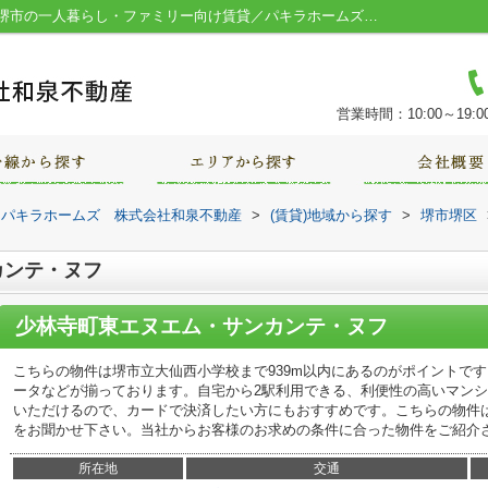
少林寺町東エヌエム・サンカンテ・ヌフ／堺市の一人暮らし・ファミリー向け賃貸／パキラホームズ 株式会社和泉不動産
営業時間：10:00～19:0
｜パキラホームズ 株式会社和泉不動産
>
(賃貸)地域から探す
>
堺市堺区
カンテ・ヌフ
少林寺町東エヌエム・サンカンテ・ヌフ
こちらの物件は堺市立大仙西小学校まで939m以内にあるのがポイントで
ータなどが揃っております。自宅から2駅利用できる、利便性の高いマン
いただけるので、カードで決済したい方にもおすすめです。こちらの物件
をお聞かせ下さい。当社からお客様のお求めの条件に合った物件をご紹介
所在地
交通