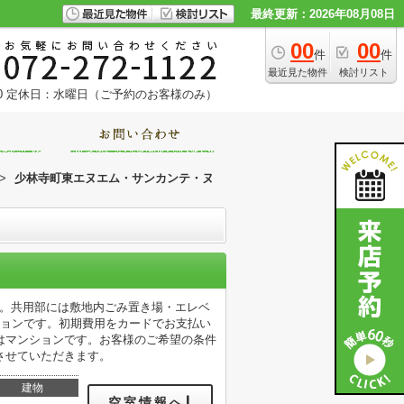
最終更新：2026年08月08日
00
00
件
件
最近見た物件
検討リスト
0
定休日：水曜日（ご予約のお客様のみ）
>
少林寺町東エヌエム・サンカンテ・ヌ
す。共用部には敷地内ごみ置き場・エレベ
ションです。初期費用をカードでお支払い
はマンションです。お客様のご希望の条件
させていただきます。
建物
空室情報へ