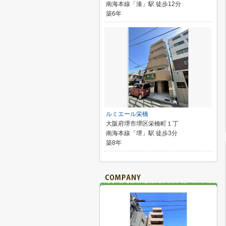
南海本線「湊」駅 徒歩12分
築6年
ルミエール栄橋
大阪府堺市堺区栄橋町１丁
南海本線「堺」駅 徒歩3分
築8年