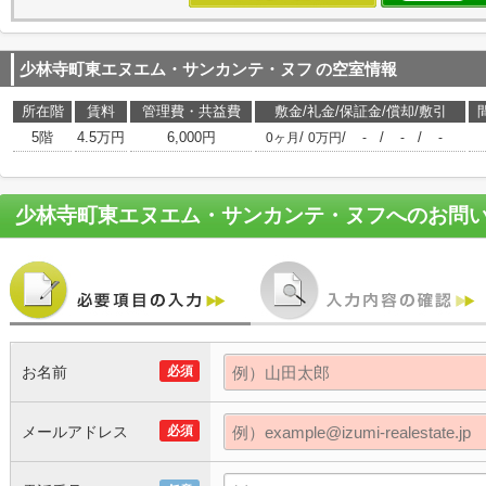
少林寺町東エヌエム・サンカンテ・ヌフ
の空室情報
所在階
賃料
管理費・共益費
敷金/礼金/保証金/償却/敷引
5階
4.5万円
6,000円
/
/
/
/
0ヶ月
0万円
-
-
-
少林寺町東エヌエム・サンカンテ・ヌフ
へのお問
お名前
必須
メールアドレス
必須