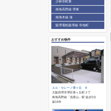
少林寺町東
南海高野線 堺東
南海本線 湊
阪堺電軌阪堺線 寺地町
おすすめ物件
エル・セレーノ香ヶ丘 Ｂ
大阪府堺市堺区香ヶ丘町３丁
南海高野線「浅香山」駅 徒歩5分
築18年