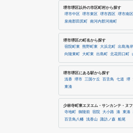
堺市堺区以外の市区町村から探す
堺市中区
堺市東区
堺市西区
堺市南
泉南郡田尻町
南河内郡河南町
堺市堺区の町名から探す
宿院町東
熊野町東
大浜北町
出島海
向陵東町
大町東
出島町
北花田口町
堺市堺区にある駅から探す
浅香
堺市
三国ケ丘
百舌鳥
七道
堺
東湊
少林寺町東エヌエム・サンカンテ・ヌフ
寺地町
御陵前
宿院
大小路
湊
東湊
百舌鳥八幡
浅香山
諏訪ノ森
船尾