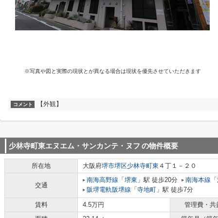
※写真や図と実際の現状とが異なる場合は現状を優先させていただきます
【外観】
コメント
少林寺町東エヌエム・サンカンテ・ヌフ
の物件概要
所在地
大阪府
堺市堺区
少林寺町東
４丁１－２０
南海高野線
「
堺東
」駅 徒歩20分
南海本線
「
交通
阪堺電軌阪堺線
「
寺地町
」駅 徒歩7分
賃料
4.5万円
管理費・共