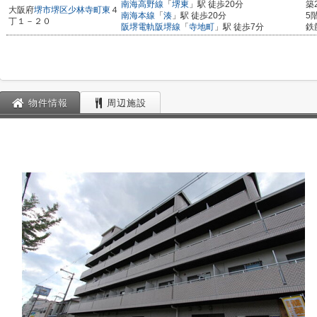
南海高野線
「
堺東
」駅 徒歩20分
築
大阪府
堺市堺区
少林寺町東
４
南海本線
「
湊
」駅 徒歩20分
5
丁１－２０
阪堺電軌阪堺線
「
寺地町
」駅 徒歩7分
鉄
物件情報
周辺施設