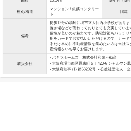
面積
23.14㎡
築年月（築
マンション / 鉄筋コンクリー
種別/構造
階建
ト
徒歩12分の場所に堺市立大仙西小学校があり
置き場などが備わっておりとても充実していま
便性が良いのが魅力です。防犯対策もバッチリ
備考
用をカードでお支払いいただけるので、カード
るだけ早めに不動産情報を集めたい方は当社ス
産情報をいち早くお届けします。
パキラホームズ 株式会社和泉不動産
大阪府堺市西区鳳東町５丁423-6 シャルマン鳳
取扱会社
大阪府知事 (1) 第63202号
公益社団法人 全