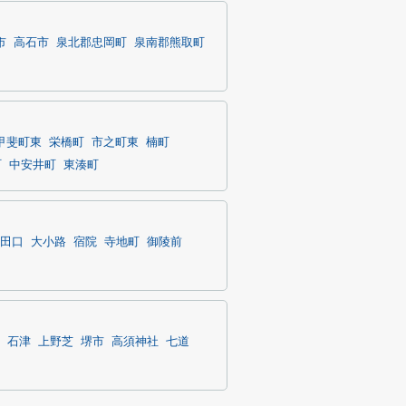
市
高石市
泉北郡忠岡町
泉南郡熊取町
甲斐町東
栄橋町
市之町東
楠町
町
中安井町
東湊町
田口
大小路
宿院
寺地町
御陵前
石津
上野芝
堺市
高須神社
七道