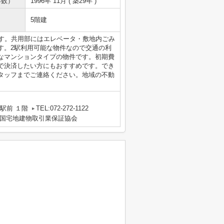
年数）
1996年 11月 ( 築29年 )
5階建
ます。共用部にはエレベータ・敷地内ごみ
す。2駅利用可能な物件なので交通の利
なマンションタイプの物件です。初期費
で決済したい方にもおすすめです。でき
タッフまでご連絡ください。地域の不動
駅前 １階
TEL:072-272-1122
国宅地建物取引業保証協会