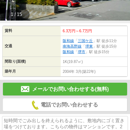
1 / 15
賃料
6.3万円～6.7万円
阪和線
「
三国ケ丘
」駅 徒歩11分
交通
南海高野線
「
堺東
」駅 徒歩15分
阪和線
「
堺市
」駅 徒歩15分
間取り(面積)
1K(19.87㎡)
築年月
2004年 3月(築22年)
メールでお問い合わせする(無料)
電話でお問い合わせする
短時間でごみ出しを終えられるように、敷地内にゴミ置き
場をつけております。こちらの物件はマンションです。2