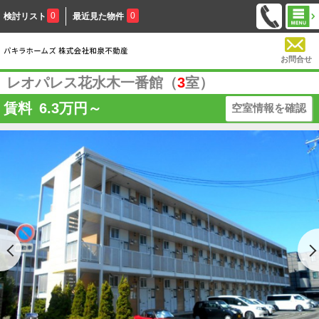
0
0
検討リスト
最近見た物件
お問合せ
レオパレス花水木一番館（
3
室）
賃料
6.3
万円～
空室情報を確認