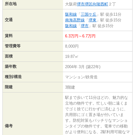
所在地
大阪府
堺市堺区
向陵西町
２丁
阪和線
「
三国ケ丘
」駅 徒歩11分
交通
南海高野線
「
堺東
」駅 徒歩15分
阪和線
「
堺市
」駅 徒歩15分
賃料
6.3万円～6.7万円
管理費等
8,000円
面積
19.87㎡
築年数
2004年 3月 (築22年)
種別/構造
マンション/鉄骨造
階建
3階建
駅まで歩いて11分ほどの、魅力的な
立地の物件です。忙しい朝に遠くま
でゴミ捨てに行かずに済むように、
共用部にゴミ置き場が付いていま
す。防犯対策もバッチリなマンショ
備考
ンタイプの物件です。電車での移動
がより便利になる、2駅利用可能なマ