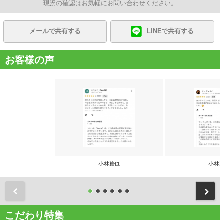
現況の確認はお気軽にお問い合わせください。
メールで共有する
LINEで共有する
お客様の声
小林雅也
小林
前
こだわり特集