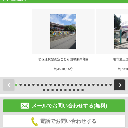
幼保連携型認定こども園堺東保育園
堺市立三
約352m／5分
約705
前
メールでお問い合わせする(無料)
電話でお問い合わせする