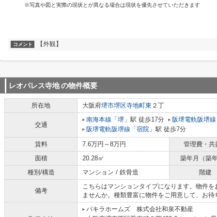
※写真や図と実際の現状とが異なる場合は現状を優先させていただきます
【外観】
コメント
レオパレス寺地
の物件概要
所在地
大阪府
堺市堺区
寺地町東
２丁
南海本線
「
堺
」駅 徒歩17分
阪堺電軌阪堺線
交通
阪堺電軌阪堺線
「
宿院
」駅 徒歩7分
賃料
7.6万円～8万円
管理費・共
面積
20.28㎡
築年月（築
種別/構造
マンション / 鉄骨造
階建
こちらはマンションタイプになります。物件を
備考
ませんか。種類豊富に物件をご用意して、お待
パキラホームズ 株式会社和泉不動産