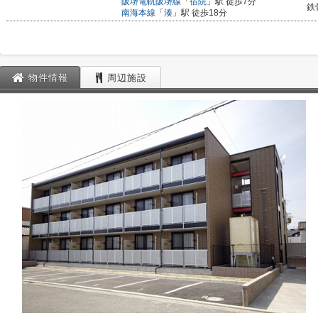
阪堺電軌阪堺線
「
宿院
」駅 徒歩7分
鉄
南海本線
「
湊
」駅 徒歩18分
物件情報
周辺施設