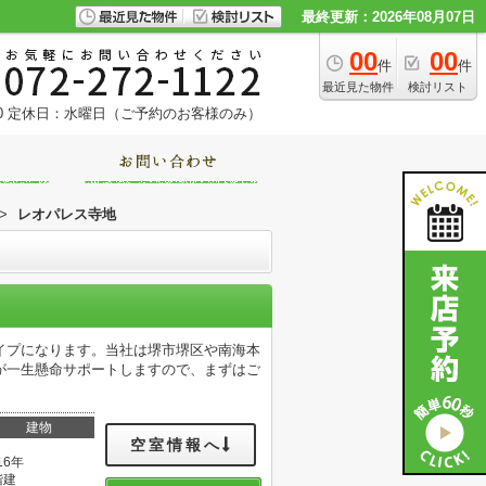
最終更新：2026年08月07日
00
00
件
件
最近見た物件
検討リスト
0
定休日：水曜日（ご予約のお客様のみ）
>
レオパレス寺地
イプになります。当社は堺市堺区や南海本
が一生懸命サポートしますので、まずはご
建物
空室情報へ
16年
階建