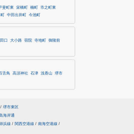
甲斐町東
栄橋町
楠町
市之町東
津町
中田出井町
今池町
田口
大小路
宿院
寺地町
御陵前
百舌鳥
高須神社
石津
浅香山
堺市
/
堺市東区
島海岸通
師浜線
/
関西空港線
/
南海空港線
/