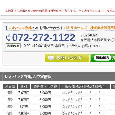
※地図上に表示される物件の位置は付近住所に所在することを表すものであり、実際
レオパレス寺地
へのお問い合わせは
パキラホームズ 株式会社和泉不
072-272-1122
〒593-8324
大阪府堺市西区鳳東町５丁
10:00～19:00 定休日:水曜日（ご予約のお客様のみ）
レオパレス寺地
の空室情報
所在階
賃料
管理費・共益費
敷金/礼金/保証金/償却/敷引
1階
7.6万円
8,000円
/
/
/
/
0ヶ月
1ヶ月
-
-
-
2階
7.9万円
8,000円
/
/
/
/
0ヶ月
1ヶ月
-
-
-
2階
8万円
8,000円
/
/
/
/
0ヶ月
1ヶ月
-
-
-
3階
7.9万円
8,000円
/
/
/
/
0ヶ月
1ヶ月
-
-
-