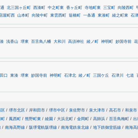
岸通
北三国ヶ丘町
西湊町
中之町東
香ヶ丘町
寺地町東
三宝町
向陵西町
宿屋町西
山本町
向陵中町
東雲西町
翁橋町
一条通
東湊町
綾之町東
石
湊
浅香山
堺東
百舌鳥八幡
大和川
高須神社
綾ノ町
神明町
妙国寺前
花
田口
東湊
堺東
妙国寺前
神明町
石津北
綾ノ町
三国ケ丘
石津川
七道
西区
/
堺市北区
/
岸和田市
/
堺市中区
/
泉佐野市
/
泉大津市
/
高石市
/
和泉市
田町
/
鳳西町
/
熊野町東
/
綾園
/
大浜北町
/
金岡町
/
高師浜
/
百舌鳥梅町
/
出
線
/
南海高野線
/
阪堺電軌阪堺線
/
南海電鉄泉北線
/
地下鉄御堂筋線
/
南海高