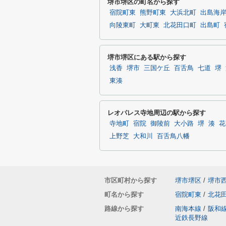
堺市堺区の町名から探す
宿院町東
熊野町東
大浜北町
出島海
向陵東町
大町東
北花田口町
出島町
堺市堺区にある駅から探す
浅香
堺市
三国ケ丘
百舌鳥
七道
堺
東湊
レオパレス寺地周辺の駅から探す
寺地町
宿院
御陵前
大小路
堺
湊
花
上野芝
大和川
百舌鳥八幡
市区町村から探す
堺市堺区
/
堺市
町名から探す
宿院町東
/
北花
路線から探す
南海本線
/
阪和
近鉄長野線