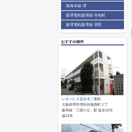
南海本線 堺
阪堺電軌阪堺線 寺地町
阪堺電軌阪堺線 宿院
おすすめ物件
レオパレス花水木二番館
大阪府堺市堺区向陵西町２丁
阪和線「三国ケ丘」駅 徒歩10分
築22年