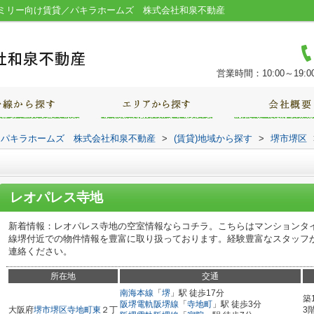
ミリー向け賃貸／パキラホームズ 株式会社和泉不動産
営業時間：10:00～19:0
｜パキラホームズ 株式会社和泉不動産
>
(賃貸)地域から探す
>
堺市堺区
レオパレス寺地
新着情報：レオパレス寺地の空室情報ならコチラ。こちらはマンションタ
線堺付近での物件情報を豊富に取り扱っております。経験豊富なスタッフ
連絡ください。
所在地
交通
南海本線
「
堺
」駅 徒歩17分
築
阪堺電軌阪堺線
「
寺地町
」駅 徒歩3分
大阪府
堺市堺区
寺地町東
２丁
3