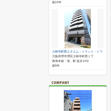
築24年
少林寺町西エヌエム・トラント・トワ
大阪府堺市堺区少林寺町西１丁
南海本線「湊」駅 徒歩14分
築9年