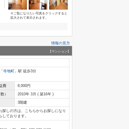
※ご覧になりたい写真をクリックすると
拡大されて表示されます。
情報の見方
【マンション】
「
寺地町
」駅 徒歩3分
益費
8,000円
年数）
2010年 3月 ( 築16年 )
3階建
お探しの方は、こちらからお探しになり
ちしております。