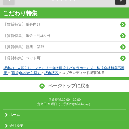
こだわり特集
【賃貸特集】単身向け
【賃貸特集】敷金・礼金0円
【賃貸特集】新築・築浅
【賃貸特集】ペット可
堺市の一人暮らし・ファミリー向け賃貸｜パキラホームズ 株式会社和泉不動
産
>
(賃貸)地域から探す
>
堺市堺区
>
スプランディッド堺東DUE
ページトップに戻る
営業時間:10:00～19:00
定休日:水曜日（ご予約のお客様のみ）
ホーム
会社概要