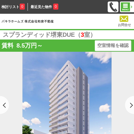
0
0
検討リスト
最近見た物件
お問合せ
スプランディッド堺東DUE（
3
室）
賃料
8.5
万円～
空室情報を確認