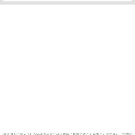
※地図上に表示される物件の位置は付近住所に所在することを表すものであり、実際の