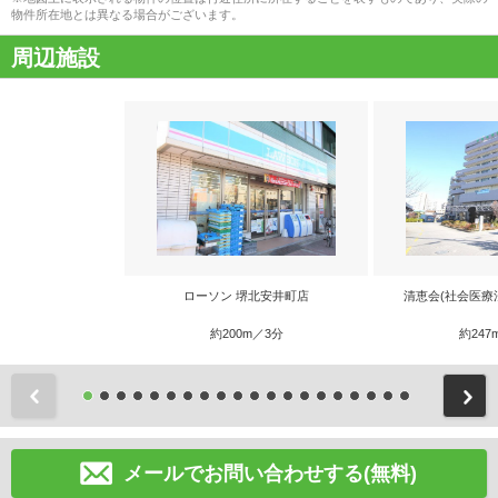
物件所在地とは異なる場合がございます。
周辺施設
ローソン 堺北安井町店
清恵会(社会医療
約200m／3分
約247
前
メールでお問い合わせする(無料)