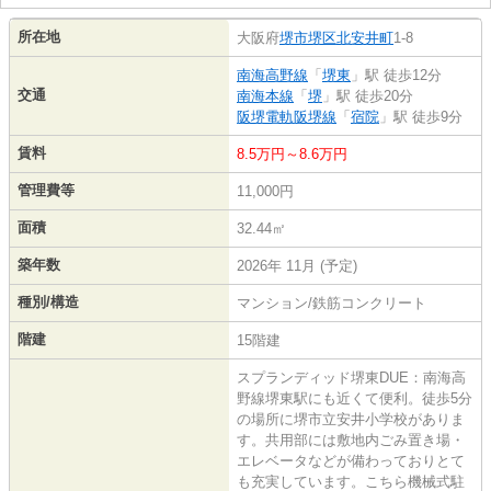
所在地
大阪府
堺市堺区
北安井町
1-8
南海高野線
「
堺東
」駅 徒歩12分
交通
南海本線
「
堺
」駅 徒歩20分
阪堺電軌阪堺線
「
宿院
」駅 徒歩9分
賃料
8.5万円～8.6万円
管理費等
11,000円
面積
32.44㎡
築年数
2026年 11月 (予定)
種別/構造
マンション/鉄筋コンクリート
階建
15階建
スプランディッド堺東DUE：南海高
野線堺東駅にも近くて便利。徒歩5分
の場所に堺市立安井小学校がありま
す。共用部には敷地内ごみ置き場・
エレベータなどが備わっておりとて
も充実しています。こちら機械式駐