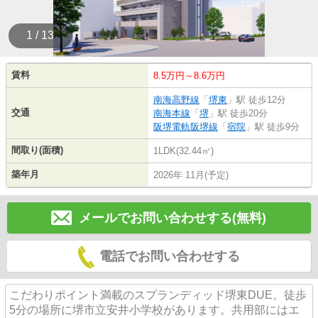
1 / 13
賃料
8.5万円～8.6万円
南海高野線
「
堺東
」駅 徒歩12分
交通
南海本線
「
堺
」駅 徒歩20分
阪堺電軌阪堺線
「
宿院
」駅 徒歩9分
間取り(面積)
1LDK(32.44㎡)
築年月
2026年 11月(予定)
メールでお問い合わせする(無料)
電話でお問い合わせする
こだわりポイント満載のスプランディッド堺東DUE。徒歩
5分の場所に堺市立安井小学校があります。共用部にはエ